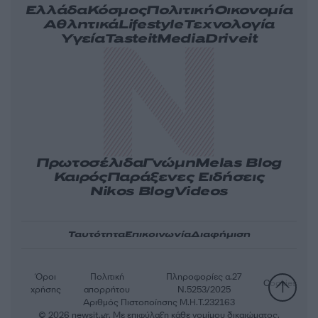
Ελλάδα
Κόσμος
Πολιτική
Οικονομία
Αθλητικά
Lifestyle
Τεχνολογία
Υγεία
Tasteit
Media
Driveit
Πρωτοσέλιδα
Γνώμη
Melas Blog
Καιρός
Παράξενες Ειδήσεις
Nikos Blog
Videos
Ταυτότητα
Επικοινωνία
Διαφήμιση
Όροι
Πολιτική
Πληροφορίες α.27
Cookies
χρήσης
απορρήτου
Ν.5253/2025
Αριθμός Πιστοποίησης Μ.Η.Τ.232163
© 2026 newsit.gr. Με επιφύλαξη κάθε νομίμου δικαιώματος.