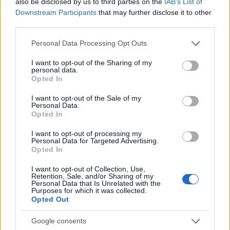
also be disclosed by us to third parties on the
IAB’s List of
4
Μεταφορές χρημάτων: Πότε μπορεί να
Downstream Participants
that may further disclose it to other
θεωρηθούν δωρεές και να επιβληθεί φόρος
third parties.
– Τι ισχυεί για τις γονικές παροχές
5
Κυψέλη: «Δεν μπορώ να το πιστέψω» –
Please note that this website/app uses one or more Google
Personal Data Processing Opt Outs
Σοκαρισμένο το ζευγάρι Αμερικανών που
services and may gather and store information including but
φιλοξενούσε τον 26χρονο Αφγανό στη
not limited to your visit or usage behaviour. You may click to
I want to opt-out of the Sharing of my
Λέσβο
personal data.
grant or deny consent to Google and its third-party tags to
Opted In
use your data for below specified purposes in below Google
consent section.
I want to opt-out of the Sale of my
Πιο σχολιασμένα
Personal Data.
Opted In
Έφυγαν οι συνεργάτες, μένει η Μαρία
184
Καρυστιανού - Η επόμενη μέρα για την
I want to opt-out of processing my
Personal Data for Targeted Advertising.
«Ελπίδα για τη Δημοκρατία»
Opted In
Canadair 515: Οι πρώτες εικόνες από την
131
κατασκευή του αεροσκάφους που θα
I want to opt-out of Collection, Use,
Retention, Sale, and/or Sharing of my
επιχειρεί και τη νύχτα στα μέτωπα της
Personal Data that Is Unrelated with the
φωτιάς
Purposes for which it was collected.
Opted Out
Βγήκαν ξανά τα μαχαίρια στην Ελπίδα
68
για τη Δημοκρατία: «Καρυστιανού,
Γρατσία και Γαλανός μετέτρεψαν το
Google consents
κίνημα σε φοβικό αρχηγικό κόμμα»