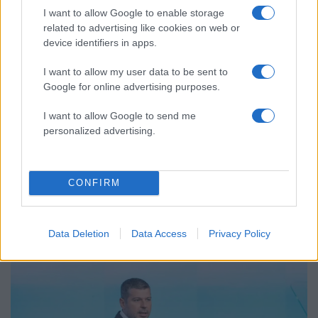
I want to allow Google to enable storage
Το πολωμένο μελτέμι που τροφοδότησε
59
related to advertising like cookies on web or
τις φωτιές σε Αττική και Βοιωτία: «Από τα
device identifiers in apps.
ισχυρότερα επεισόδια των τελευταίων 50
χρόνων»
I want to allow my user data to be sent to
Απίστευτο κι όμως αληθινό -
55
Google for online advertising purposes.
Aναστέλλονται τα τακτικά ραντεβού του
αγγειοχειρουργού του νοσοκομείου
I want to allow Google to send me
Χανίων επειδή κλάπηκε το μηχανάκι του
γιατρού
personalized advertising.
CONFIRM
Επιχειρήσεις:
Περισσότερα άρθρα
Data Deletion
Data Access
Privacy Policy