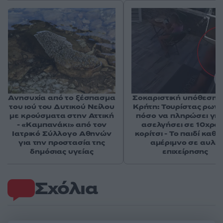
Ανησυχία από το ξέσπασμα
Σοκαριστική υπόθεση 
του ιού του Δυτικού Νείλου
Κρήτη: Τουρίστας ρωτ
με κρούσματα στην Αττική
πόσο να πληρώσει για
- «Καμπανάκι» από τον
ασελγήσει σε 10χρο
Ιατρικό Σύλλογο Αθηνών
κορίτσι - Το παιδί καθ
για την προστασία της
αμέριμνο σε αυλή
δημόσιας υγείας
επιχείρησης
Σχόλια