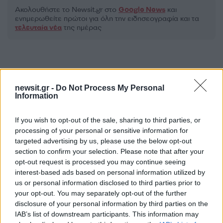
Ακολουθήστε το Νewsit.gr στο
Google News
και
ενημερωθείτε πρώτοι για όλη την ειδησεογραφία και τα
τελευταία νέα
της ημέρας
newsit.gr -
Do Not Process My Personal
Πιο δημοφιλή
Information
1
Σέρρες: Βίντεο ντοκουμέντο από το
If you wish to opt-out of the sale, sharing to third parties, or
τροχαίο με νεκρούς μητέρα και γιο – Ο
οδηγός του φορτηγού κατέγραψε τη
processing of your personal or sensitive information for
σύγκρουση
targeted advertising by us, please use the below opt-out
section to confirm your selection. Please note that after your
2
Marfin: Η 46χρονη πήρε προθεσμία για να
opt-out request is processed you may continue seeing
απολογηθεί την Τρίτη – «Είναι αθώα,
συμμετείχε στη διαδήλωση όπως και
interest-based ads based on personal information utilized by
100.000 άτομα»
us or personal information disclosed to third parties prior to
your opt-out. You may separately opt-out of the further
3
Σίντνεϊ Τάουλ: Πέθανε σε ηλικία 26 ετών η
disclosure of your personal information by third parties on the
σταρ του TikTok – Kατέγραφε τη ζωή της
με τον καρκίνο
IAB’s list of downstream participants. This information may