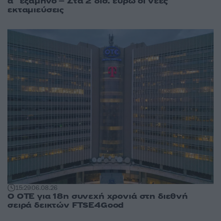
α΄ εξάμηνο – Στα 2 δισ. ευρώ οι νέες
εκταμιεύσεις
15:29
06.08.26
Ο ΟΤΕ για 18η συνεχή χρονιά στη διεθνή
σειρά δεικτών FTSE4Good