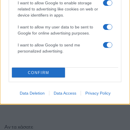
I want to allow Google to enable storage
αστικής ανάπτυξης και περιβαλλοντικής ευθύνης,
related to advertising like cookies on web or
προσελκύοντας όχι μόνο επιχειρήσεις, αλλά και
device identifiers in apps.
τοπικές κοινότητες και επισκέπτες από όλη την
Αττική.
I want to allow my user data to be sent to
Google for online advertising purposes.
ΔΙΑΦΗΜΙΣΗ
I want to allow Google to send me
personalized advertising.
CONFIRM
Data Deletion
Data Access
Privacy Policy
Αν τα χάσατε