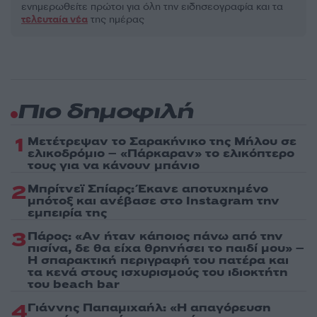
ενημερωθείτε πρώτοι για όλη την ειδησεογραφία και τα
τελευταία νέα
της ημέρας
Πιο δημοφιλή
1
Μετέτρεψαν το Σαρακήνικο της Μήλου σε
ελικοδρόμιο – «Πάρκαραν» το ελικόπτερο
τους για να κάνουν μπάνιο
2
Μπρίτνεϊ Σπίαρς: Έκανε αποτυχημένο
μπότοξ και ανέβασε στο Instagram την
εμπειρία της
3
Πάρος: «Αν ήταν κάποιος πάνω από την
πισίνα, δε θα είχα θρηνήσει το παιδί μου» –
Η σπαρακτική περιγραφή του πατέρα και
τα κενά στους ισχυρισμούς του ιδιοκτήτη
του beach bar
4
Γιάννης Παπαμιχαήλ: «Η απαγόρευση