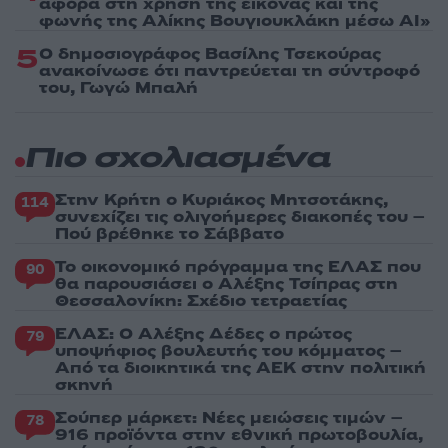
αφορά στη χρήση της εικόνας και της
φωνής της Αλίκης Βουγιουκλάκη μέσω AI»
5
Ο δημοσιογράφος Βασίλης Τσεκούρας
ανακοίνωσε ότι παντρεύεται τη σύντροφό
του, Γωγώ Μπαλή
Πιο σχολιασμένα
Στην Κρήτη ο Κυριάκος Μητσοτάκης,
114
συνεχίζει τις ολιγοήμερες διακοπές του –
Πού βρέθηκε το Σάββατο
Το οικονομικό πρόγραμμα της ΕΛΑΣ που
90
θα παρουσιάσει ο Αλέξης Τσίπρας στη
Θεσσαλονίκη: Σχέδιο τετραετίας
ΕΛΑΣ: Ο Αλέξης Δέδες ο πρώτος
79
υποψήφιος βουλευτής του κόμματος –
Από τα διοικητικά της ΑΕΚ στην πολιτική
σκηνή
Σούπερ μάρκετ: Νέες μειώσεις τιμών –
78
916 προϊόντα στην εθνική πρωτοβουλία,