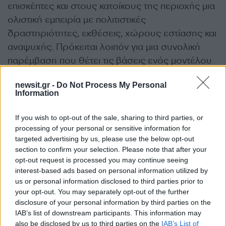
επισκέπτες και στους κατοίκους της περιοχής μια
ολιστική εμπειρία με πολιτιστικές
δραστηριότητες, εκθέσεις, χώρους εστίασης και
αναψυχής. Πρόκειται λοιπόν για μια συνολική
παρέμβαση που θέτει τις βάσεις ενός μοντέλου
αστικής ανάπτυξης, όπου η κληρονομιά συναντά
newsit.gr -
Do Not Process My Personal
τη νέα εποχή της τεχνολογίας και βιωσιμότητας,
Information
διαμορφώνοντας έναν σύγχρονο τρόπο ζωής με
ρίζες στο παρελθόν και βλέμμα στο μέλλον.
If you wish to opt-out of the sale, sharing to third parties, or
processing of your personal or sensitive information for
targeted advertising by us, please use the below opt-out
Η εταιρεία βρίσκεται στο στάδιο εκκίνησης της
section to confirm your selection. Please note that after your
εκπόνησης του Masterplan και της ανάπτυξης
opt-out request is processed you may continue seeing
των μελετών αποκατάστασης των διατηρητέων
interest-based ads based on personal information utilized by
us or personal information disclosed to third parties prior to
κτιρίων (του Οινοποιείου και της Βίλας Καμπά) για
your opt-out. You may separately opt-out of the further
την τελευταία πλέον φάση των οικοδομικών
disclosure of your personal information by third parties on the
αδειών.
IAB’s list of downstream participants. This information may
also be disclosed by us to third parties on the
IAB’s List of