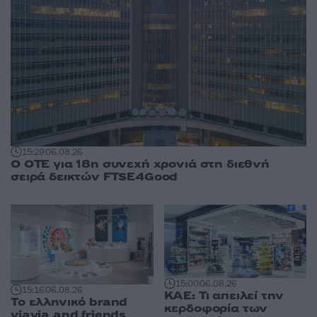
15:29
06.08.26
Ο ΟΤΕ για 18η συνεχή χρονιά στη διεθνή
σειρά δεικτών FTSE4Good
15:00
06.08.26
15:16
06.08.26
ΚΑΕ: Τι απειλεί την
Το ελληνικό brand
κερδοφορία των
yiayia and friends