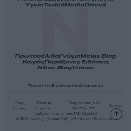
Υγεία
Tasteit
Media
Driveit
Πρωτοσέλιδα
Γνώμη
Melas Blog
Καιρός
Παράξενες Ειδήσεις
Nikos Blog
Videos
Ταυτότητα
Επικοινωνία
Διαφήμιση
Όροι
Πολιτική
Πληροφορίες α.27
Cookies
χρήσης
απορρήτου
Ν.5253/2025
Αριθμός Πιστοποίησης Μ.Η.Τ.232163
© 2026 newsit.gr. Με επιφύλαξη κάθε νομίμου δικαιώματος.