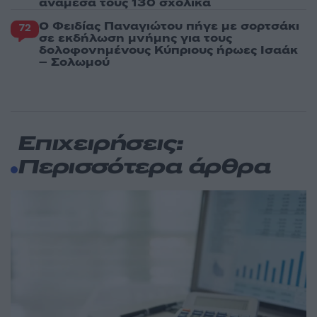
ανάμεσά τους 130 σχολικά
Ο Φειδίας Παναγιώτου πήγε με σορτσάκι
72
σε εκδήλωση μνήμης για τους
δολοφονημένους Κύπριους ήρωες Ισαάκ
– Σολωμού
Επιχειρήσεις:
Περισσότερα άρθρα