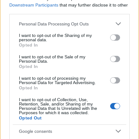
Downstream Participants
that may further disclose it to other
Μέσα στο επόμενο άμεσο διάστημα πρόκειται να
third parties.
ξεκινήσει η αποκατάσταση του σταθμαρχείου
Please note that this website/app uses one or more Google
Personal Data Processing Opt Outs
που θα λειτουργήσει ως χώρος πολιτισμού, ένα
services and may gather and store information including but
έργο το οποίο βρίσκεται ήδη στο τελευταίο
not limited to your visit or usage behaviour. You may click to
I want to opt-out of the Sharing of my
personal data.
στάδιο αδειοδότησης με χρόνο υλοποίησης 6
grant or deny consent to Google and its third-party tags to
Opted In
use your data for below specified purposes in below Google
μήνες.
consent section.
I want to opt-out of the Sale of my
Personal Data.
Opted In
Η επένδυση αυτή αναμένεται να φέρει την
Ανατολική Αττική στην αιχμή της ανάπτυξης,
I want to opt-out of processing my
Personal Data for Targeted Advertising.
καθιστώντας την περιοχή κόμβο
Opted In
επιχειρηματικότητας, ψυχαγωγίας, άθλησης,
I want to opt-out of Collection, Use,
καινοτομίας και πολιτισμού με προστιθέμενη αξία
Retention, Sale, and/or Sharing of my
Personal Data that Is Unrelated with the
για την τοπική κοινωνία και οικονομία. Η Παλλήνη
Purposes for which it was collected.
θα αποτελέσει κεντρικό σημείο αναφοράς για
Opted Out
την επιχειρηματικότητα και την κοινωνική
Google consents
ευημερία, για την πρακτική ισορροπία μεταξύ