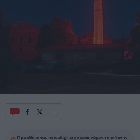
Προσθήκη του newsit.gr ως προτεινόμενη πηγή στην