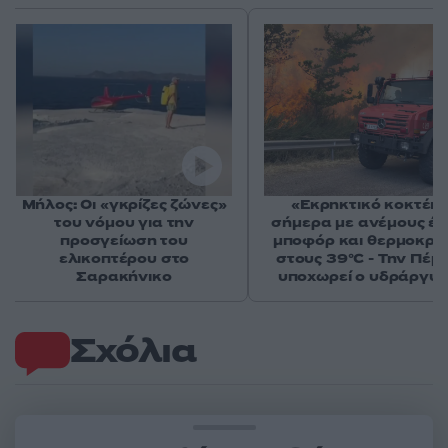
Μήλος: Οι «γκρίζες ζώνες»
«Εκρηκτικό κοκτέιλ
του νόμου για την
σήμερα με ανέμους έω
προσγείωση του
μποφόρ και θερμοκρα
ελικοπτέρου στο
στους 39°C - Την Πέμ
Σαρακήνικο
υποχωρεί ο υδράργυ
Σχόλια