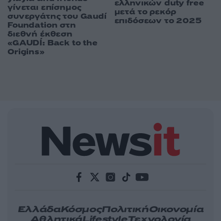
ελληνικών duty free
γίνεται επίσημος
μετά το ρεκόρ
συνεργάτης του Gaudí
επιδόσεων το 2025
Foundation στη
διεθνή έκθεση
«GAUDÍ: Back to the
Origins»
Ελλάδα
Κόσμος
Πολιτική
Οικονομία
Αθλητικά
Lifestyle
Τεχνολογία