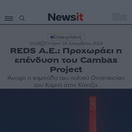
Μετάβαση
σε
o
27
περιεχόμενο
Επιχειρήσεις
10:28
Τετάρτη 18 Δεκεμβρίου 2024
REDS A.E.: Προχωράει η
επένδυση του Cambas
Project
Άναψε η καμινάδα του παλιού Οινοποιείου
του Καμπά στην Κάντζα.