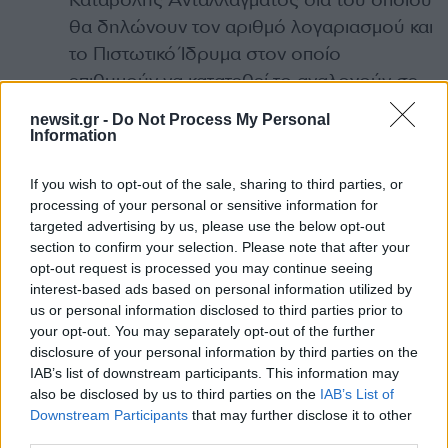
Καταβολής Ανταλλάγματος δια του οποίου
θα δηλώνουν τον αριθμό λογαριασμού και
το Πιστωτικό Ίδρυμα στον οποίο
επιθυμούν να κατατεθεί το αναλογούν σε
αυτούς μέρος του ανταλλάγματος
newsit.gr -
Do Not Process My Personal
εξαγοράς των μετοχών τους.
Information
να υποβάλουν, αποκλειστικά μέσω
If you wish to opt-out of the sale, sharing to third parties, or
ηλεκτρονικού ταχυδρομείου ή
processing of your personal or sensitive information for
συστημένης αλληλογραφίας την Εντολή
targeted advertising by us, please use the below opt-out
Καταβολής Ανταλλάγματος δεόντως
section to confirm your selection. Please note that after your
συμπληρωμένη και θεωρημένη μέσω ΚΕΠ
opt-out request is processed you may continue seeing
interest-based ads based on personal information utilized by
ή GOV.gr
us or personal information disclosed to third parties prior to
να παραλάβουν, εφόσον το επιθυμούν,
your opt-out. You may separately opt-out of the further
αποκλειστικά μέσω ηλεκτρονικού
disclosure of your personal information by third parties on the
IAB’s list of downstream participants. This information may
ταχυδρομείου αντίγραφα των εγγράφων
also be disclosed by us to third parties on the
IAB’s List of
της υπ’ αρ 46/2025 απόφασης του
Downstream Participants
that may further disclose it to other
Μονομελούς Πρωτοδικείου Αθηνών
third parties.