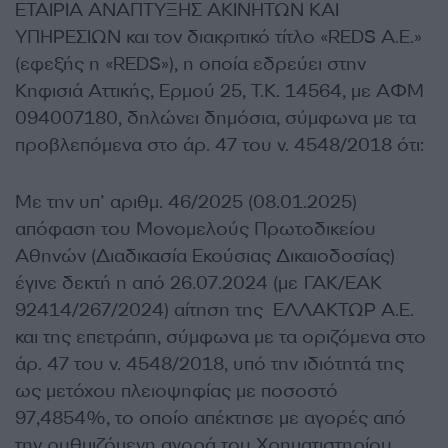
ΕΤΑΙΡΙΑ ΑΝΑΠΤΥΞΗΣ ΑΚΙΝΗΤΩΝ ΚΑΙ
ΥΠΗΡΕΣΙΩΝ και τον διακριτικό τίτλο «REDS Α.Ε.»
(εφεξής η «REDS»), η οποία εδρεύει στην
Κηφισιά Αττικής, Ερμού 25, Τ.Κ. 14564, με ΑΦΜ
094007180, δηλώνει δημόσια, σύμφωνα με τα
προβλεπόμενα στο άρ. 47 του ν. 4548/2018 ότι:
Με την υπ’ αριθμ. 46/2025 (08.01.2025)
απόφαση του Μονομελούς Πρωτοδικείου
Αθηνών (Διαδικασία Εκούσιας Δικαιοδοσίας)
έγινε δεκτή η από 26.07.2024 (με ΓΑΚ/ΕΑΚ
92414/267/2024) αίτηση της ΕΛΛΑΚΤΩΡ Α.Ε.
και της επετράπη, σύμφωνα με τα οριζόμενα στο
άρ. 47 του ν. 4548/2018, υπό την ιδιότητά της
ως μετόχου πλειοψηφίας με ποσοστό
97,4854%, το οποίο απέκτησε με αγορές από
την ρυθμιζόμενη αγορά του Χρηματιστηρίου