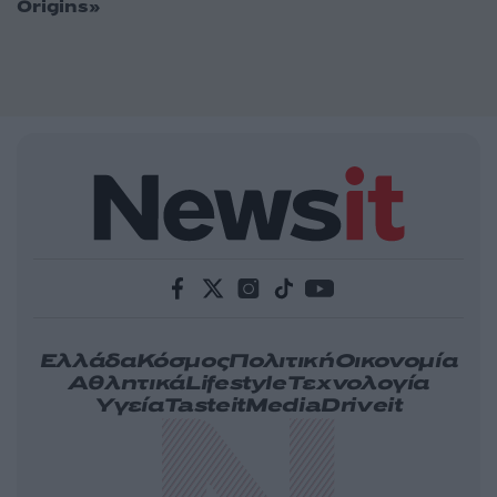
Origins»
Ελλάδα
Κόσμος
Πολιτική
Οικονομία
Αθλητικά
Lifestyle
Τεχνολογία
Υγεία
Tasteit
Media
Driveit