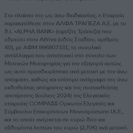
Στο πλαίσιο της ως άνω διαδικασίας, η Εταιρεία
παρακατέθεσε στην ΑΛΦΑ ΤΡΑΠΕΖΑ Α.Ε. με το
δ.τ. «ALPHA BANK» (εφεξής Τράπεζα) που
εδρεύει στην Αθήνα (οδός Σταδίου, αριθμός
40), με ΑΦΜ 996807331, το συνολικό
αντάλλαγμα που αντιστοιχεί στο σύνολο των
Μετοχών Μειοψηφίας για την εξαγορά αυτών,
ως αυτό προσδιορίστηκε ανά μετοχή με την άνω
απόφαση, καθώς και επίσημα αντίγραφα της άνω
εκδοθείσας απόφασης και της συνταχθείσας
αποτίμησης (Ιούλιος 2024) της Ελεγκτικής
εταιρείας COMPASS Ορκωτοί Ελεγκτές και
Σύμβουλοι Επιχειρήσεων Μονοπρόσωπη Ι.Κ.Ε.,
και το οποίο ανέρχεται σε ευρώ δύο και
εβδομήντα λεπτών του ευρώ (2,70€) ανά μετοχή.