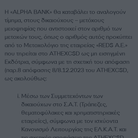
Η «ALPHA BANK» θα καταβάλει το αναλογούν
τίμημα, στους δικαιούχους – μετόχους
μειοψηφίας που αντιστοιχεί στον αριθμό των
μετοχών τους, όπως ο αριθμός αυτός προκύπτει
από το Μετοχολόγιο της εταιρείας «REDS Α.Ε.»
που τηρείται στο ATHEXCSD ως μη εισηγμένη
Εκδότρια, σύμφωνα με τη σχετική του απόφαση
(παρ.8 απόφασης 8/8.12.2023 του ATHEXCSD,
ως ακολούθως:
Μέσω των Συμμετεχόντων των
δικαιούχων στο Σ.Α.Τ. (Τράπεζες,
θεματοφύλακες και χρηματιστηριακές
εταιρείες), σύμφωνα με τον ισχύοντα
Κανονισμό Λειτουργίας της ΕΛ.Κ.Α.Τ. και
τις σχετικές αποφάσεις της ATHEXCSD.