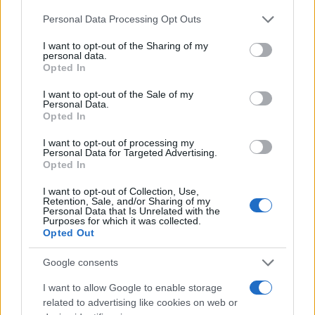
(Διαδικασία Εκούσιας Δικαιοδοσίας) και
Please note that this website/app uses one or more Google
Personal Data Processing Opt Outs
της προαναφερθείσας αποτίμησης της
services and may gather and store information including but
Ελεγκτικής εταιρείας COMPASS Ορκωτοί
not limited to your visit or usage behaviour. You may click to
I want to opt-out of the Sharing of my
personal data.
grant or deny consent to Google and its third-party tags to
Ελεγκτές και Σύμβουλοι Επιχειρήσεων
Opted In
use your data for below specified purposes in below Google
Μονοπρόσωπη Ι.Κ.Ε.
consent section.
I want to opt-out of the Sale of my
Personal Data.
Opted In
Η Τράπεζα με την λήψη της Εντολής Καταβολής
Ανταλλάγματος, θα ελέγχει τα στοιχεία
I want to opt-out of processing my
Personal Data for Targeted Advertising.
νομιμοποίησης του κάθε Μετόχου Μειοψηφίας
Opted In
και θα πιστώσει το αναλογούν σε έκαστο εξ
I want to opt-out of Collection, Use,
αυτών αντάλλαγμα των μετοχών, όπως αυτό έχει
Retention, Sale, and/or Sharing of my
Personal Data that Is Unrelated with the
καθοριστεί από την ως άνω δικαστική απόφαση,
Purposes for which it was collected.
Opted Out
στο τραπεζικό λογαριασμό που έχει δηλωθεί εξ
αυτού στην Εντολή Καταβολής Ανταλλάγματος.
Google consents
I want to allow Google to enable storage
Μετά την πάροδο των έξι μηνών από τη νόμιμη
related to advertising like cookies on web or