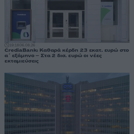
19:18
06.08.26
CrediaBank: Καθαρά κέρδη 23 εκατ. ευρώ στο
α΄ εξάμηνο – Στα 2 δισ. ευρώ οι νέες
εκταμιεύσεις