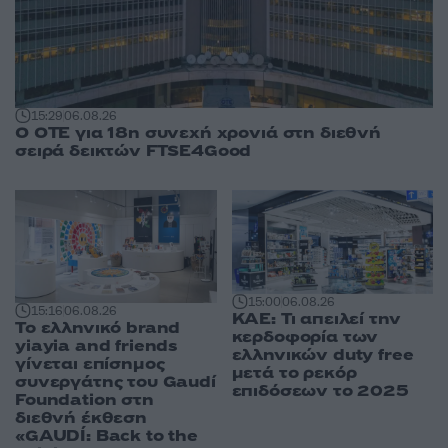
15:29
06.08.26
Ο ΟΤΕ για 18η συνεχή χρονιά στη διεθνή
σειρά δεικτών FTSE4Good
15:00
06.08.26
15:16
06.08.26
ΚΑΕ: Τι απειλεί την
Το ελληνικό brand
κερδοφορία των
yiayia and friends
ελληνικών duty free
γίνεται επίσημος
μετά το ρεκόρ
συνεργάτης του Gaudí
επιδόσεων το 2025
Foundation στη
διεθνή έκθεση
«GAUDÍ: Back to the