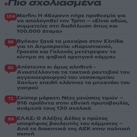
Πιο σχολιασμένα
Marfin: Η 46χρονη πήρε προθεσμία για
104
να απολογηθεί την Τρίτη – «Είναι αθώα,
συμμετείχε στη διαδήλωση όπως και
100.000 άτομα»
Βγήκαν ξανά τα μαχαίρια στην Ελπίδα
96
για τη Δημοκρατία: «Καρυστιανού,
Γρατσία και Γαλανός μετέτρεψαν το
κίνημα σε φοβικό αρχηγικό κόμμα»
Απίστευτο κι όμως αληθινό -
82
Aναστέλλονται τα τακτικά ραντεβού του
αγγειοχειρουργού του νοσοκομείου
Χανίων επειδή κλάπηκε το μηχανάκι του
γιατρού
Σούπερ μάρκετ: Νέες μειώσεις τιμών –
71
916 προϊόντα στην εθνική πρωτοβουλία,
ανάμεσά τους 130 σχολικά
ΕΛΑΣ: Ο Αλέξης Δέδες ο πρώτος
69
υποψήφιος βουλευτής του κόμματος –
Από τα διοικητικά της ΑΕΚ στην πολιτική
σκηνή