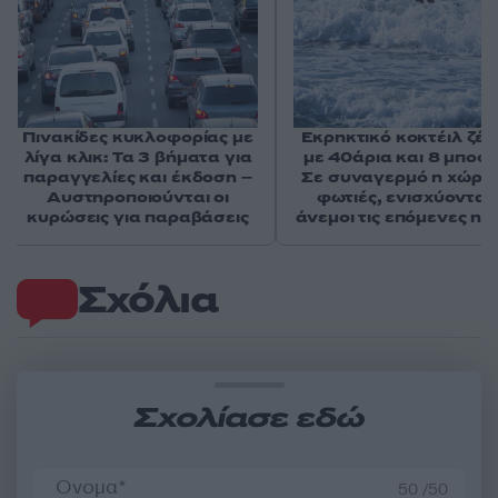
Πινακίδες κυκλοφορίας με
Εκρηκτικό κοκτέιλ ζέσ
λίγα κλικ: Τα 3 βήματα για
με 40άρια και 8 μποφό
παραγγελίες και έκδοση –
Σε συναγερμό η χώρα 
Αυστηροποιούνται οι
φωτιές, ενισχύονται 
κυρώσεις για παραβάσεις
άνεμοι τις επόμενες ημ
Σχόλια
Σχολίασε εδώ
50 /50