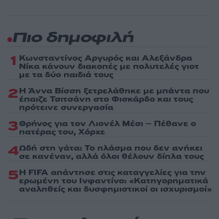
Πιο δημοφιλή
1
Κωνσταντίνος Αργυρός και Αλεξάνδρα
Νίκα κάνουν διακοπές με πολυτελές γιοτ
με τα δύο παιδιά τους
2
Η Άννα Βίσση ξετρελάθηκε με μπάντα που
έπαιζε Τσιτσάνη στο Φισκάρδο και τους
πρότεινε συνεργασία
3
Θρήνος για τον Λιονέλ Μέσι – Πέθανε ο
πατέρας του, Χόρχε
4
Ωδή στη γάτα: Το πλάσμα που δεν ανήκει
σε κανέναν, αλλά όλοι θέλουν δίπλα τους
5
Η FIFA απάντησε στις καταγγελίες για την
ερωμένη του Ινφαντίνο: «Κατηγορηματικά
αναληθείς και δυσφημιστικοί οι ισχυρισμοί»