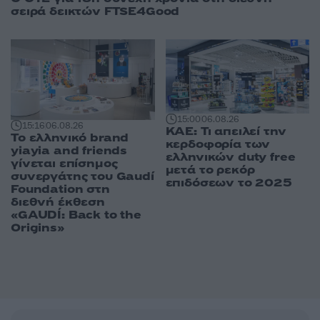
σειρά δεικτών FTSE4Good
15:00
06.08.26
15:16
06.08.26
ΚΑΕ: Τι απειλεί την
Το ελληνικό brand
κερδοφορία των
yiayia and friends
ελληνικών duty free
γίνεται επίσημος
μετά το ρεκόρ
συνεργάτης του Gaudí
επιδόσεων το 2025
Foundation στη
διεθνή έκθεση
«GAUDÍ: Back to the
Origins»