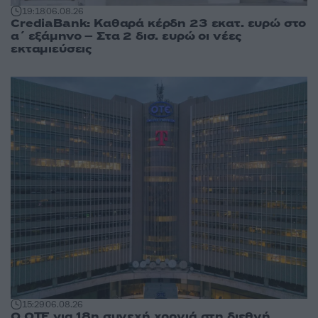
19:18
06.08.26
CrediaBank: Καθαρά κέρδη 23 εκατ. ευρώ στο
α΄ εξάμηνο – Στα 2 δισ. ευρώ οι νέες
εκταμιεύσεις
15:29
06.08.26
Ο ΟΤΕ για 18η συνεχή χρονιά στη διεθνή