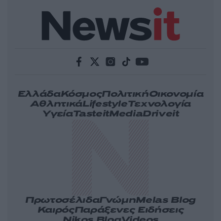
Ελλάδα
Κόσμος
Πολιτική
Οικονομία
Αθλητικά
Lifestyle
Τεχνολογία
Υγεία
Tasteit
Media
Driveit
Πρωτοσέλιδα
Γνώμη
Melas Blog
Καιρός
Παράξενες Ειδήσεις
Nikos Blog
Videos