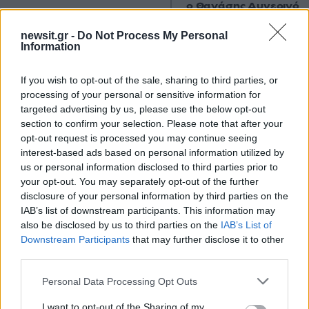
ο Θανάσης Αυγερινός 
προσέγγισε
newsit.gr -
Do Not Process My Personal
Information
Σχόλια
If you wish to opt-out of the sale, sharing to third parties, or
processing of your personal or sensitive information for
targeted advertising by us, please use the below opt-out
section to confirm your selection. Please note that after your
opt-out request is processed you may continue seeing
Σχολίασε εδώ
interest-based ads based on personal information utilized by
us or personal information disclosed to third parties prior to
your opt-out. You may separately opt-out of the further
50 /50
disclosure of your personal information by third parties on the
IAB’s list of downstream participants. This information may
also be disclosed by us to third parties on the
IAB’s List of
Downstream Participants
that may further disclose it to other
third parties.
2000 /2000
Please note that this website/app uses one or more Google
Personal Data Processing Opt Outs
services and may gather and store information including but
Υποβολή σχολίου
not limited to your visit or usage behaviour. You may click to
I want to opt-out of the Sharing of my