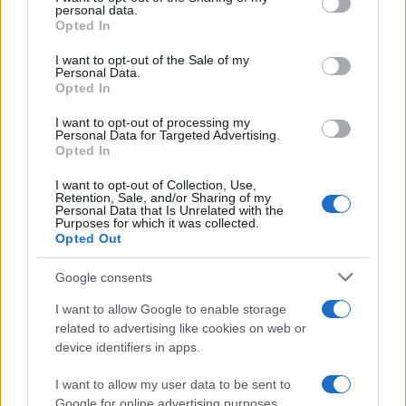
personal data.
grant or deny consent to Google and its third-party tags to
Όροι Χρήσης
. Το site προστατεύεται από reCAPTCHA, ισχύουν
Opted In
use your data for below specified purposes in below Google
Πολιτική Απορρήτου
&
Όροι Χρήσης
της Google.
consent section.
I want to opt-out of the Sale of my
Επιχειρήσεις
Personal Data.
MOTOR OIL
ΕΛΛΑΚΤΩΡ
ΜΕΤΟΧΕΣ
Opted In
I want to opt-out of processing my
Share:
Personal Data for Targeted Advertising.
Opted In
Ακολουθήστε το Νewsit.gr στο
Google News
και
I want to opt-out of Collection, Use,
ενημερωθείτε πρώτοι για όλη την ειδησεογραφία και τα
Retention, Sale, and/or Sharing of my
τελευταία νέα
της ημέρας
Personal Data that Is Unrelated with the
Purposes for which it was collected.
Opted Out
Google consents
I want to allow Google to enable storage
Πιο δημοφιλή
related to advertising like cookies on web or
device identifiers in apps.
1
Πάρος: «Αν ήταν κάποιος πάνω από την
πισίνα, δε θα είχα θρηνήσει το παιδί μου» –
I want to allow my user data to be sent to
Η σπαρακτική περιγραφή του πατέρα και
Google for online advertising purposes.