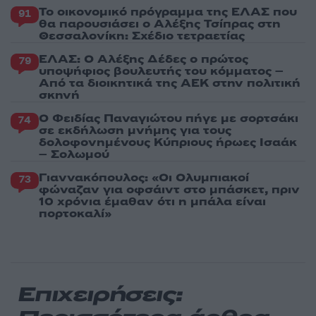
Το οικονομικό πρόγραμμα της ΕΛΑΣ που
91
θα παρουσιάσει ο Αλέξης Τσίπρας στη
Θεσσαλονίκη: Σχέδιο τετραετίας
ΕΛΑΣ: Ο Αλέξης Δέδες ο πρώτος
79
υποψήφιος βουλευτής του κόμματος –
Από τα διοικητικά της ΑΕΚ στην πολιτική
σκηνή
Ο Φειδίας Παναγιώτου πήγε με σορτσάκι
74
σε εκδήλωση μνήμης για τους
δολοφονημένους Κύπριους ήρωες Ισαάκ
– Σολωμού
Γιαννακόπουλος: «Οι Ολυμπιακοί
73
φώναζαν για οφσάιντ στο μπάσκετ, πριν
10 χρόνια έμαθαν ότι η μπάλα είναι
πορτοκαλί»
Επιχειρήσεις: