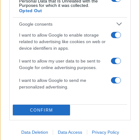
Personal Data that Is Unrelated with the
Βγήκαν ξανά τα μαχαίρια στην Ελπίδα
90
Purposes for which it was collected.
για τη Δημοκρατία: «Καρυστιανού,
Opted Out
Γρατσία και Γαλανός μετέτρεψαν το
κίνημα σε φοβικό αρχηγικό κόμμα»
Google consents
Μεταφορές χρημάτων: Πότε μπορεί να
71
θεωρηθούν δωρεές και να επιβληθεί
I want to allow Google to enable storage
φόρος – Τι ισχυεί για τις γονικές παροχές
related to advertising like cookies on web or
device identifiers in apps.
Απίστευτο κι όμως αληθινό -
61
Aναστέλλονται τα τακτικά ραντεβού του
αγγειοχειρουργού του νοσοκομείου
I want to allow my user data to be sent to
Χανίων επειδή κλάπηκε το μηχανάκι του
Google for online advertising purposes.
γιατρού
Στα Χανιά για ολιγοήμερες διακοπές ο
I want to allow Google to send me
52
Κυριάκος Μητσοτάκης με την σύζυγό του
personalized advertising.
Μαρέβα
CONFIRM
Επιχειρήσεις:
Data Deletion
Data Access
Privacy Policy
Περισσότερα άρθρα