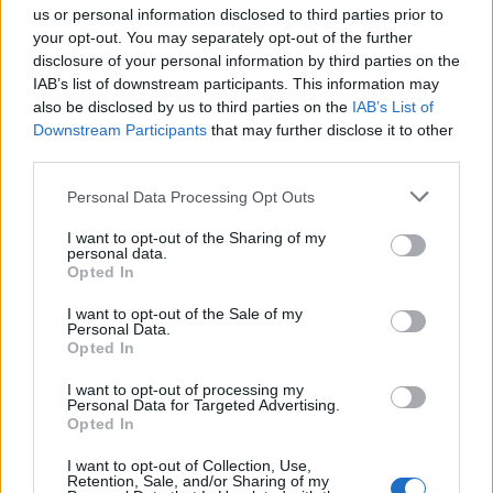
πρώην σύζυγος του Βασίλη Χιώτη
us or personal information disclosed to third parties prior to
your opt-out. You may separately opt-out of the further
3
Δεν ήταν μόνο η ταχύτητα που οδήγησε
στο τροχαίο στις Σέρρες με νεκρούς μητέρα
disclosure of your personal information by third parties on the
και γιο - «Ίσως κάτι απέσπασε την προσοχή
IAB’s list of downstream participants. This information may
του οδηγού» λέει πραγματογνώμονας
also be disclosed by us to third parties on the
IAB’s List of
Downstream Participants
that may further disclose it to other
4
Μυστράς: Αλλαγή στην υπερασπιστική
γραμμή του 55χρονου που έκρυψε τον
third parties.
νεκρό πατέρα του σε καταψύκτη – Η
αγάπη στους γονείς και η διαφωνία με την
Please note that this website/app uses one or more Google
Personal Data Processing Opt Outs
αδερφή του
services and may gather and store information including but
not limited to your visit or usage behaviour. You may click to
I want to opt-out of the Sharing of my
5
Ιωάννα Τούνη: Η throwback φωτογραφία
personal data.
grant or deny consent to Google and its third-party tags to
από την Ίμπιζα με τον Δημήτρη
Opted In
Σπυριδωνίδη
use your data for below specified purposes in below Google
consent section.
I want to opt-out of the Sale of my
Personal Data.
Opted In
Πιο σχολιασμένα
I want to opt-out of processing my
Marfin: Η 46χρονη πήρε προθεσμία για
Personal Data for Targeted Advertising.
100
να απολογηθεί την Τρίτη – «Είναι αθώα,
Opted In
συμμετείχε στη διαδήλωση όπως και
100.000 άτομα»
I want to opt-out of Collection, Use,
Retention, Sale, and/or Sharing of my