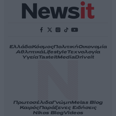
Ελλάδα
Κόσμος
Πολιτική
Οικονομία
Αθλητικά
Lifestyle
Τεχνολογία
Υγεία
Tasteit
Media
Driveit
Πρωτοσέλιδα
Γνώμη
Melas Blog
Καιρός
Παράξενες Ειδήσεις
Nikos Blog
Videos