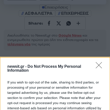
Επιχειρήσεις
ΑΣΦΑΛΙΣΤΡΑ
ΕΠΙΧΕΙΡΗΣΕΙΣ
Share:
Ακολουθήστε το Νewsit.gr στο
Google News
και
ενημερωθείτε πρώτοι για όλη την ειδησεογραφία και τα
τελευταία νέα
της ημέρας
newsit.gr -
Do Not Process My Personal
Information
Πιο δημοφιλή
If you wish to opt-out of the sale, sharing to third parties, or
1
Σοκαριστική υπόθεση στην Κρήτη:
processing of your personal or sensitive information for
Τουρίστας ρωτούσε πόσο να πληρώσει για
targeted advertising by us, please use the below opt-out
να ασελγήσει σε 10χρονο κορίτσι - Το παιδί
section to confirm your selection. Please note that after your
καθόταν αμέριμνο σε αυλή επιχείρησης
opt-out request is processed you may continue seeing
2
Έφυγε από τη ζωή η Χριστίνα Πιτουρά,
interest-based ads based on personal information utilized by