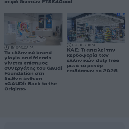
σειρά δεικτών FTSE4Good
15:00
06.08.26
15:16
06.08.26
ΚΑΕ: Τι απειλεί την
Το ελληνικό brand
κερδοφορία των
yiayia and friends
ελληνικών duty free
γίνεται επίσημος
μετά το ρεκόρ
συνεργάτης του Gaudí
επιδόσεων το 2025
Foundation στη
διεθνή έκθεση
«GAUDÍ: Back to the
Origins»