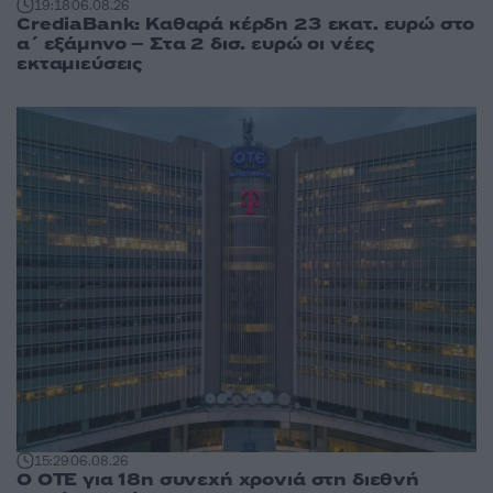
19:18
06.08.26
CrediaBank: Καθαρά κέρδη 23 εκατ. ευρώ στο
α΄ εξάμηνο – Στα 2 δισ. ευρώ οι νέες
εκταμιεύσεις
15:29
06.08.26
Ο ΟΤΕ για 18η συνεχή χρονιά στη διεθνή