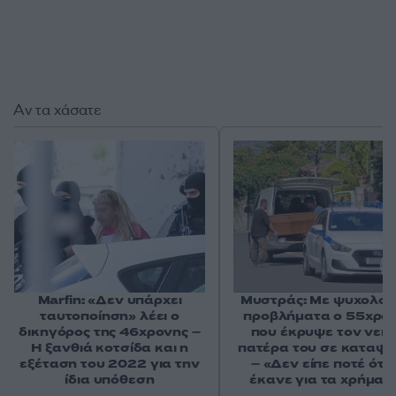
Αν τα χάσατε
Marfin: «Δεν υπάρχει
Μυστράς: Με ψυχολογ
ταυτοποίηση» λέει ο
προβλήματα ο 55χρο
δικηγόρος της 46χρονης –
που έκρυψε τον νεκ
Η ξανθιά κοτσίδα και η
πατέρα του σε καταψ
εξέταση του 2022 για την
– «Δεν είπε ποτέ ότι 
ίδια υπόθεση
έκανε για τα χρήματ