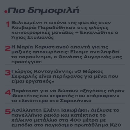
Πιο δημοφιλή
1
Βελτιωμένη η εικόνα της φωτιάς στον
Κουβαρά: Παραδόθηκαν στις φλόγες
κτηνοτροφικές μονάδες – Εκκενώθηκε ο
Άγιος Στυλιανός
2
Η Μαρία Καρυστιανού απαντά για τις
μαζικές αποχωρήσεις: Είχαμε αντιληφθεί
το παρακίνημα, ο Θανάσης Αυγερινός μας
προσέγγισε
3
Γιώργος Κοντογιάννης: «Ο Μάρκος
Σεφερλής είναι περήφανος για μένα που
είμαι εργατικός»
4
Παράταση για να δώσουν εξηγήσεις πήραν
ιδιοκτήτης και χειριστής που «πάρκαραν»
το ελικόπτερο στο Σαρακήνικο
5
Ασύλληπτη Ελένη Ιακωβάκη: Διέλυσε το
πανελλήνιο ρεκόρ και κατέκτησε το
χάλκινο μετάλλιο στα 400 μέτρα με
εμπόδια στο παγκόσμιο πρωτάθλημα Κ20