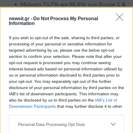
Μείωση 73,7% και 98,4% των Scope 1 &
Scope 3/Κατ. 3 εκπομπών Αερίων του
newsit.gr -
Do Not Process My Personal
Θερμοκηπίου ανά πωληθείσα MWh έως
Information
το 2030 και 2040, αντίστοιχα
Μείωση 42% και 90% των απόλυτων
If you wish to opt-out of the sale, sharing to third parties, or
εκπομπών Αερίων του Θερμοκηπίου σε
processing of your personal or sensitive information for
targeted advertising by us, please use the below opt-out
όλες τις υπόλοιπες κατηγορίες του Scope
section to confirm your selection. Please note that after your
3 έως το 2030 και 2040 αντίστοιχα
opt-out request is processed you may continue seeing
interest-based ads based on personal information utilized by
us or personal information disclosed to third parties prior to
Η επικύρωση των στόχων του από το SBTi,
your opt-out. You may separately opt-out of the further
καθιστά τον Όμιλο ΔΕΗ τον πρώτο ελληνικό
disclosure of your personal information by third parties on the
ενεργειακό Όμιλο με επιστημονικά
IAB’s list of downstream participants. This information may
also be disclosed by us to third parties on the
IAB’s List of
τεκμηριωμένους στόχους μείωσης των
Downstream Participants
that may further disclose it to other
εκπομπών Αερίων του Θερμοκηπίου
third parties.
επιβεβαιώνοντας τη δέσμευσή του στην πράσινη
Please note that this website/app uses one or more Google
Personal Data Processing Opt Outs
μετάβαση.
services and may gather and store information including but