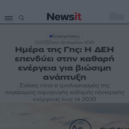
Μετάβαση
σε
o
30
περιεχόμενο
Επιχειρήσεις
12:27
Τρίτη 22 Απριλίου 2025
Ημέρα της Γης: Η ΔΕΗ
επενδύει στην καθαρή
ενέργεια για βιώσιμη
ανάπτυξη
Στόχος είναι ο τριπλασιασμός της
παγκόσμιας παραγωγής καθαρής ηλεκτρικής
ενέργειας έως το 2030