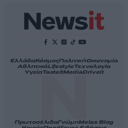
Ελλάδα
Κόσμος
Πολιτική
Οικονομία
Αθλητικά
Lifestyle
Τεχνολογία
Υγεία
Tasteit
Media
Driveit
Πρωτοσέλιδα
Γνώμη
Melas Blog