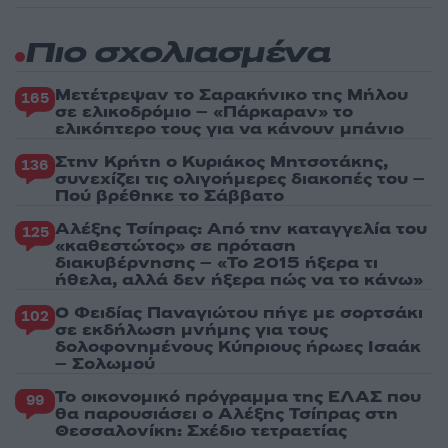
Πιο σχολιασμένα
Μετέτρεψαν το Σαρακήνικο της Μήλου
165
σε ελικοδρόμιο – «Πάρκαραν» το
ελικόπτερο τους για να κάνουν μπάνιο
Στην Κρήτη ο Κυριάκος Μητσοτάκης,
136
συνεχίζει τις ολιγοήμερες διακοπές του –
Πού βρέθηκε το Σάββατο
Αλέξης Τσίπρας: Από την καταγγελία του
125
«καθεστώτος» σε πρόταση
διακυβέρνησης – «Το 2015 ήξερα τι
ήθελα, αλλά δεν ήξερα πώς να το κάνω»
Ο Φειδίας Παναγιώτου πήγε με σορτσάκι
102
σε εκδήλωση μνήμης για τους
δολοφονημένους Κύπριους ήρωες Ισαάκ
– Σολωμού
Το οικονομικό πρόγραμμα της ΕΛΑΣ που
99
θα παρουσιάσει ο Αλέξης Τσίπρας στη
Θεσσαλονίκη: Σχέδιο τετραετίας