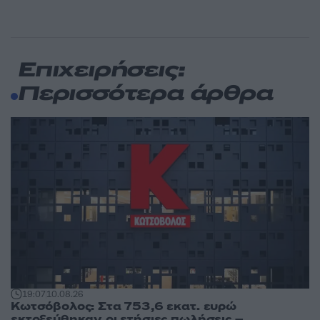
Επιχειρήσεις:
Περισσότερα άρθρα
19:07
10.08.26
Κωτσόβολος: Στα 753,6 εκατ. ευρώ
εκτοξεύθηκαν οι ετήσιες πωλήσεις –