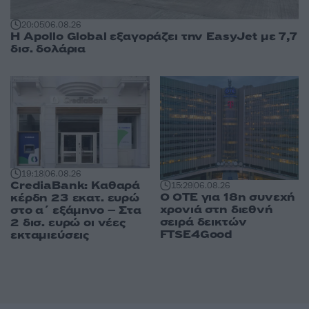
20:05
06.08.26
Η Apollo Global εξαγοράζει την EasyJet με 7,7
δισ. δολάρια
19:18
06.08.26
CrediaBank: Καθαρά
15:29
06.08.26
Ο ΟΤΕ για 18η συνεχή
κέρδη 23 εκατ. ευρώ
χρονιά στη διεθνή
στο α΄ εξάμηνο – Στα
σειρά δεικτών
2 δισ. ευρώ οι νέες
FTSE4Good
εκταμιεύσεις