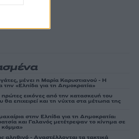
ασμένα
γάτες, μένει η Μαρία Καρυστιανού - Η
α την «Ελπίδα για τη Δημοκρατία»
ι πρώτες εικόνες από την κατασκευή του
 θα επιχειρεί και τη νύχτα στα μέτωπα της
μαχαίρια στην Ελπίδα για τη Δημοκρατία:
ρατσία και Γαλανός μετέτρεψαν το κίνημα σε
ό κόμμα»
ως αληθινό - Aναστέλλονται τα τακτικά