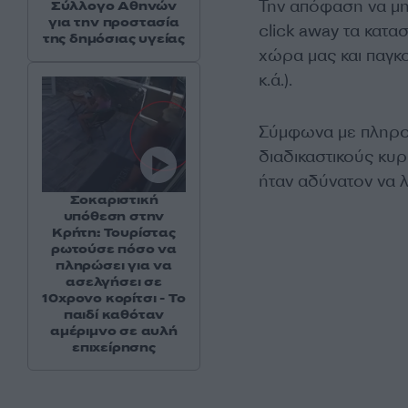
Την απόφαση να μη
Σύλλογο Αθηνών
για την προστασία
click away τα κατα
της δημόσιας υγείας
χώρα μας και παγκο
κ.ά.).
Σύμφωνα με πληρο
διαδικαστικούς κυ
ήταν αδύνατον να λ
Σοκαριστική
υπόθεση στην
Κρήτη: Τουρίστας
ρωτούσε πόσο να
πληρώσει για να
ασελγήσει σε
10χρονο κορίτσι - Το
παιδί καθόταν
αμέριμνο σε αυλή
επιχείρησης