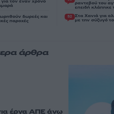
για τον έναν χρόνο
ραντεβού του αγ
αμαρά
επειδή κλάπηκε 
Στα Χανιά για ο
εωρηθούν δωρεές και
52
με την σύζυγό τ
νικές παροχές
τερα άρθρα
για έργα ΑΠΕ άνω