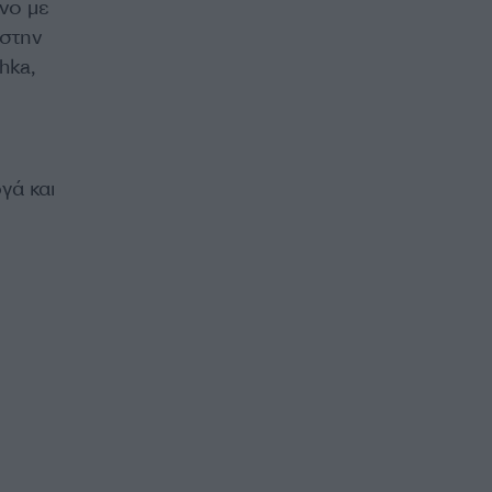
νο με
 στην
hka,
γά και