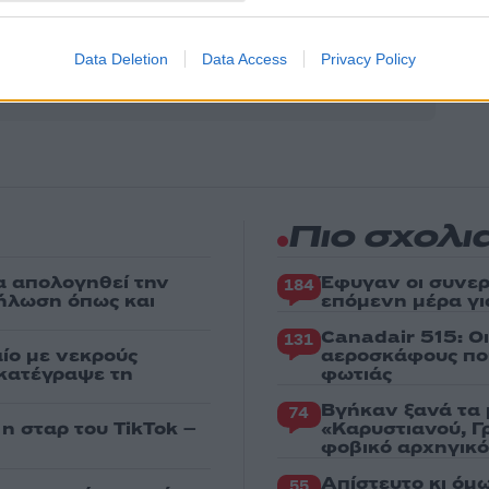
Share:
θήστε το Νewsit.gr στο
Google News
και ενημερωθείτε
Data Deletion
Data Access
Privacy Policy
 για όλη την ειδησεογραφία και τα
τελευταία νέα
της
ς
Πιο σχολι
α απολογηθεί την
Έφυγαν οι συνερ
184
δήλωση όπως και
επόμενη μέρα γι
Canadair 515: Ο
131
ίο με νεκρούς
αεροσκάφους που
 κατέγραψε τη
φωτιάς
Βγήκαν ξανά τα 
74
 η σταρ του TikTok –
«Καρυστιανού, Γ
φοβικό αρχηγικ
Απίστευτο κι όμ
55