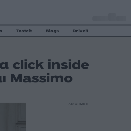
o
Αθήνα
27
C
a
Tasteit
Blogs
Driveit
 click inside
αι Massimo
ΔΙΑΦΗΜΙΣΗ