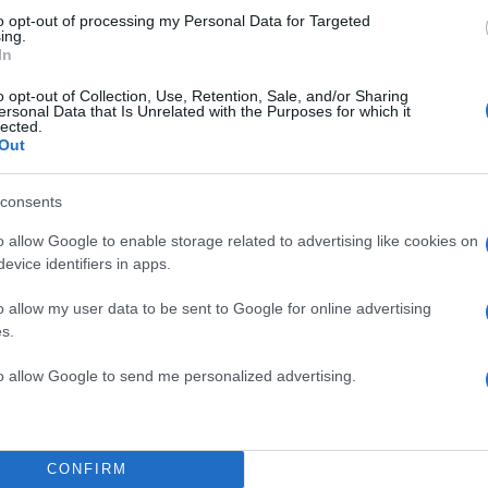
to opt-out of processing my Personal Data for Targeted
ing.
In
Σχολίασε εδώ
o opt-out of Collection, Use, Retention, Sale, and/or Sharing
ersonal Data that Is Unrelated with the Purposes for which it
lected.
50
Out
consents
o allow Google to enable storage related to advertising like cookies on
evice identifiers in apps.
2000 /
o allow my user data to be sent to Google for online advertising
Υποβολή σχολίου
s.
ροστατεύεται από reCAPTCHA, ισχύουν
Πολιτική Απορρήτου
&
Όροι Χρήσης
της
to allow Google to send me personalized advertising.
Επιχειρήσεις
CLICK AWAY
ZARA
CONFIRM