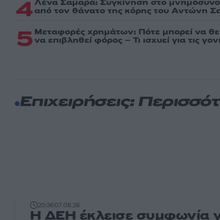
4
Λένα Σαμαρά: Συγκίνηση στο μνημόσυνο 
από τον θάνατο της κόρης του Αντώνη Σ
5
Μεταφορές χρημάτων: Πότε μπορεί να θ
να επιβληθεί φόρος – Τι ισχυεί για τις γο
Επιχειρήσεις: Περισσό
20:36
07.08.26
Η ΔΕΗ έκλεισε συμφωνία 