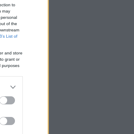
ection to
ou may
 personal
out of the
 downstream
B’s List of
er and store
to grant or
ed purposes