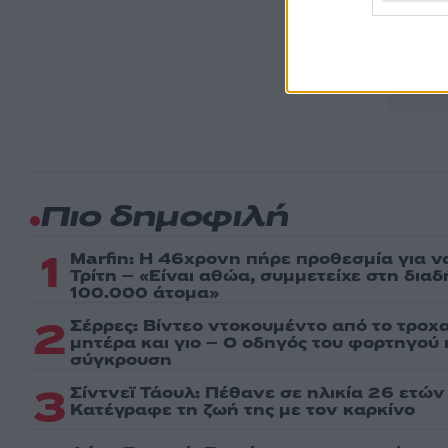
Ακολου
πρώτοι
ημέρα
Πιο δημοφιλή
1
Marfin: Η 46χρονη πήρε προθεσμία για ν
Τρίτη – «Είναι αθώα, συμμετείχε στη δια
100.000 άτομα»
2
Σέρρες: Βίντεο ντοκουμέντο από το τροχα
μητέρα και γιο – Ο οδηγός του φορτηγού
σύγκρουση
3
Σίντνεϊ Τάουλ: Πέθανε σε ηλικία 26 ετών
Kατέγραφε τη ζωή της με τον καρκίνο