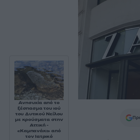
Ανησυχία από το
ξέσπασμα του ιού
του Δυτικού Νείλου
Προ
με κρούσματα στην
Αττική -
«Καμπανάκι» από
τον Ιατρικό