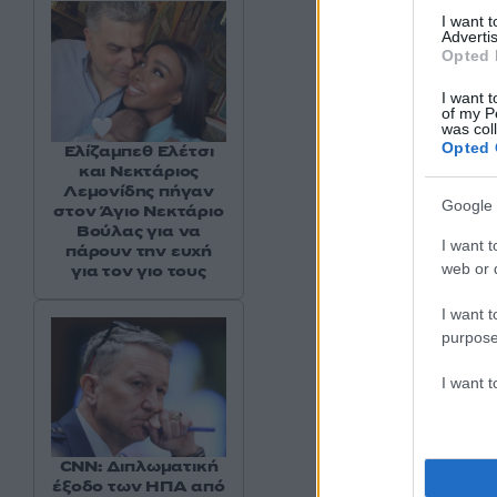
I want 
Advertis
Opted 
I want t
of my P
was col
Opted 
Ελίζαμπεθ Ελέτσι
και Νεκτάριος
Λεμονίδης πήγαν
Google 
στον Άγιο Νεκτάριο
Βούλας για να
I want t
πάρουν την ευχή
web or d
για τον γιο τους
I want t
purpose
I want 
CNN: Διπλωματική
έξοδο των ΗΠΑ από