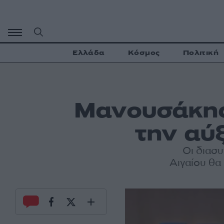
Μετάβαση
σε
περιεχόμενο
Ελλάδα
Κόσμος
Πολιτική
Μανουσάκης
την αύ
Οι διασ
Αιγαίου θα