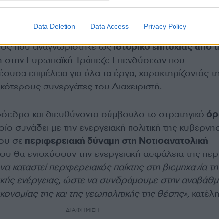
ευταία 9ετία ο ΑΔΜΗΕ έχει αντλήσει σημαντικά ευρω
Data Deletion
Data Access
Privacy Policy
ανάπτυξη κρίσιμων υποδομών, η ολοκλήρωση των οπ
ονός που αναγνωρίστηκε ως
ιστορικό επιτυχίας από τ
 στην Ευρωπαϊκή Τράπεζα Επενδύσεων που
έουσα επιμέλεια για όλα τα έργα, χαρακτηρίζοντάς τ
ικότερους συνεργάτες του Διαχειριστή.
όεδρο και διευθύνοντα σύμβουλο το στρατηγικό
όρ
οίο συνάδει με την ενεργειακή πολιτική της κυβέρνη
του σε
περιφερειακή δύναμη στη Νοτιοανατολική
που θα ενισχύσουν την ενεργειακή ασφάλεια της περ
 καταστεί περιφερειακός παίκτης στη βιομηχανία τη
κής ενέργειας, ώστε να συνδράμουμε στην αναβάθμ
κονομίας της και της γεωπολιτικής της θέσης»,
κατέλη
ΔΙΑΦΗΜΙΣΗ