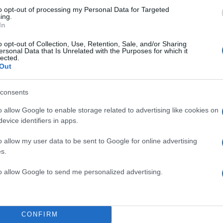
to opt-out of processing my Personal Data for Targeted
ing.
In
o opt-out of Collection, Use, Retention, Sale, and/or Sharing
ersonal Data that Is Unrelated with the Purposes for which it
lected.
Out
consents
o allow Google to enable storage related to advertising like cookies on
evice identifiers in apps.
o allow my user data to be sent to Google for online advertising
s.
to allow Google to send me personalized advertising.
CONFIRM