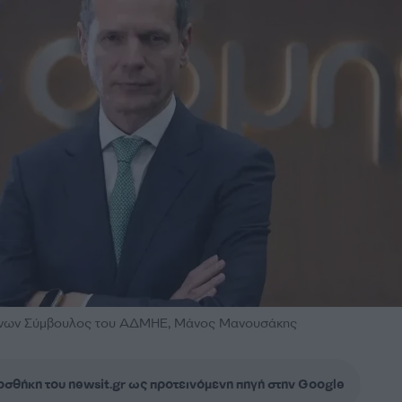
ύνων Σύμβουλος του ΑΔΜΗΕ, Μάνος Μανουσάκης
σθήκη του newsit.gr ως προτεινόμενη πηγή στην Google