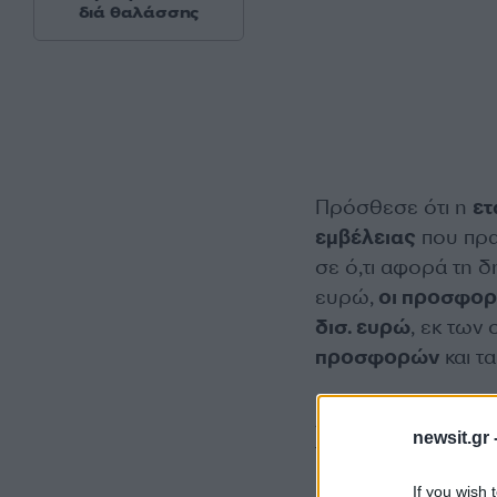
διά θαλάσσης
Πρόσθεσε ότι η
ετ
εμβέλειας
που πρα
σε ό,τι αφορά τη 
ευρώ,
οι προσφορέ
δισ. ευρώ
, εκ των 
προσφορών
και τ
Λόγω της
ραγδαία
newsit.gr 
τον οποίο οι αγορέ
«ομόλογα χαμηλής 
If you wish 