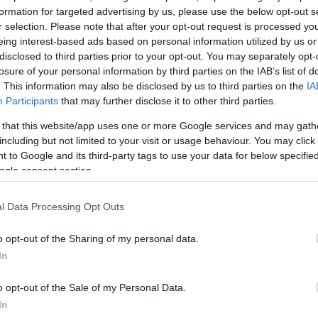
ραιτέρω διασυνδεσιμότητα των ευρωπαϊκών κρατών.
formation for targeted advertising by us, please use the below opt-out s
r selection. Please note that after your opt-out request is processed y
eing interest-based ads based on personal information utilized by us or
 έργα διασυνδέσεων που θα χρηματοδοτηθούν από
disclosed to third parties prior to your opt-out. You may separately opt-
ης και τα οποία εντάσσονται στον πυρήνα της ενεργ
losure of your personal information by third parties on the IAB’s list of
ωπαϊκής Ένωσης, σημείωσε πως
οι διασυνδέσεις τω
. This information may also be disclosed by us to third parties on the
IA
Participants
that may further disclose it to other third parties.
των νησιών του βορείου Αιγαίου
θα έχουν ολοκλ
 τετραετία.
Για τη
διασύνδεση Ελλάδας-Ιταλίας έχε
 that this website/app uses one or more Google services and may gath
including but not limited to your visit or usage behaviour. You may click 
 έρευνα βυθού
και ωριμάζει το αίτημα χρηματοδότη
 to Google and its third-party tags to use your data for below specifi
μοιβαίου Ενδιαφέροντος.
ogle consent section.
ΔΙΑΦΗΜΙΣΗ
l Data Processing Opt Outs
o opt-out of the Sharing of my personal data.
In
o opt-out of the Sale of my Personal Data.
In