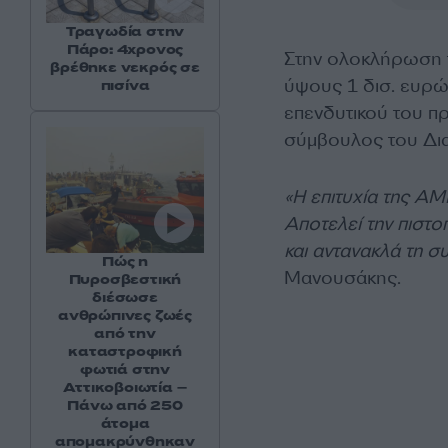
Τραγωδία στην
Πάρο: 4χρονος
Στην ολοκλήρωση τ
βρέθηκε νεκρός σε
ύψους 1 δισ. ευρώ,
πισίνα
επενδυτικού του π
σύμβουλος του Δια
«Η επιτυχία της ΑΜ
Αποτελεί την πιστο
και αντανακλά τη σ
Πώς η
Μανουσάκης.
Πυροσβεστική
διέσωσε
ανθρώπινες ζωές
από την
καταστροφική
φωτιά στην
Αττικοβοιωτία –
Πάνω από 250
άτομα
απομακρύνθηκαν