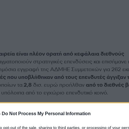
αιρεία είναι πλέον ορατή από κεφάλαια διεθνούς
γματοποιούν στρατηγικές επενδύσεις και επισήμανε
δημόσια εγγραφή της ΑΔΜΗΕ Συμμετοχών για 262 εκα
ς που υποβλήθηκαν από τους επενδυτές άγγιξαν τ
οποίων τα
2,8
δισ. ευρώ προήλθαν
από το διεθνές β
α υπόλοιπα από το εγχώριο επενδυτικό κοινό.
ς διείσδυσης ΑΠΕ,
εξήγησε πώς έχει αλλάξει ο τρό
-
Do Not Process My Personal Information
ς αντιμετωπίζουν πλέον τους Διαχειριστές, καθώς α
απόδοσης, διαβλέπουν πλέον μεγάλη ανάπτυξη»
, ει
to opt-out of the sale, sharing to third parties, or processing of your per