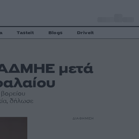
o
Αθήνα
35
C
a
Tasteit
Blogs
Driveit
 ΑΔΜΗΕ μετά
φαλαίου
 βορείου
τία, δήλωσε
ΔΙΑΦΗΜΙΣΗ