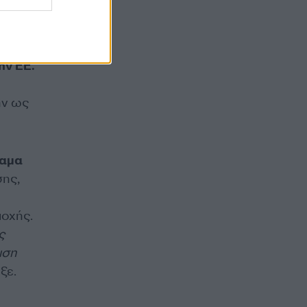
παϊκά
οίων
ην ΕΕ.
ην ως
αμα
σης,
ιοχής.
ς
ιση
ξε.