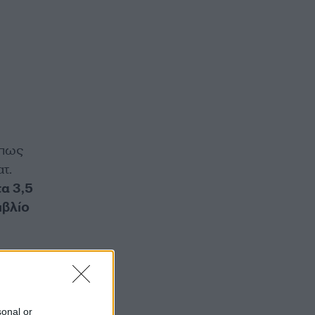
 πως
τ.
α 3,5
ιβλίο
πος με
πό
δικά σε
sonal or