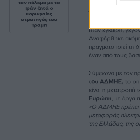
τον πόλεμο με το
Ιράν ζητά ο
Όπως είπε, την τελ
κορυφαίος
στρατηγός του
κονδύλια για την 
Τραμπ
ήταν έγκαιρη, γεγ
Αναφέρθηκε ακόμη
πραγματοποιεί τη δ
έναν από τους βασ
Σύμφωνα με τον πρ
του ΑΔΜΗΕ,
το οπ
είναι η μετατροπή 
Ευρώπη
, με έργα 
«Ο ΑΔΜΗΕ πρέπει να
μεταφοράς ηλεκτρι
της Ελλάδας, της οι