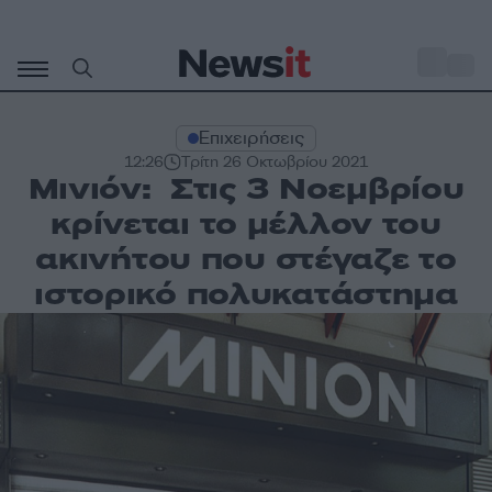
Μετάβαση
σε
o
31
περιεχόμενο
Επιχειρήσεις
12:26
Τρίτη 26 Οκτωβρίου 2021
Μινιόν: Στις 3 Νοεμβρίου
κρίνεται το μέλλον του
ακινήτου που στέγαζε το
ιστορικό πολυκατάστημα