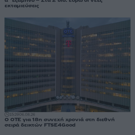
α΄ εξάμηνο – Στα 2 δισ. ευρώ οι νέες
εκταμιεύσεις
15:29
06.08.26
Ο ΟΤΕ για 18η συνεχή χρονιά στη διεθνή
σειρά δεικτών FTSE4Good