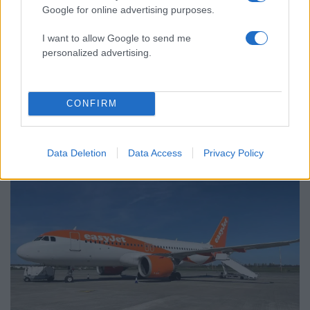
51
Google for online advertising purposes.
καταστροφικό πέρασμα της φωτιάς –
Ξεκίνησε η αυτοψία στα καμένα σπίτια
I want to allow Google to send me
personalized advertising.
Επιχειρήσεις:
CONFIRM
Περισσότερα άρθρα
Data Deletion
Data Access
Privacy Policy