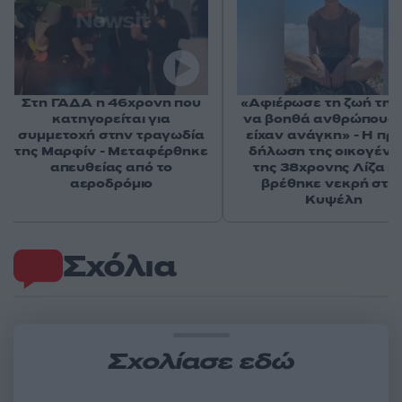
Στη ΓΑΔΑ η 46χρονη που
«Αφιέρωσε τη ζωή της
κατηγορείται για
να βοηθά ανθρώπους 
συμμετοχή στην τραγωδία
είχαν ανάγκη» - Η πρ
της Μαρφίν - Μεταφέρθηκε
δήλωση της οικογένε
απευθείας από το
της 38χρονης Λίζα π
αεροδρόμιο
βρέθηκε νεκρή στη
Κυψέλη
Σχόλια
Σχολίασε εδώ