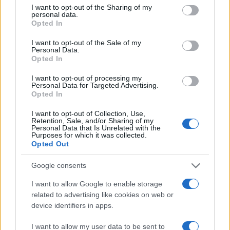
not limited to your visit or usage behaviour. You may click to
I want to opt-out of the Sharing of my
personal data.
grant or deny consent to Google and its third-party tags to
Opted In
use your data for below specified purposes in below Google
Πιο σχολιασμένα
consent section.
I want to opt-out of the Sale of my
Personal Data.
Μητσοτάκης στην υπογραφή συμφωνίας
198
Opted In
για την ηλεκτρική διασύνδεση Ελλάδας –
Κύπρου: «Ισχυρή ψήφος εμπιστοσύνης» η
I want to opt-out of processing my
είσοδος της Meridiam στην GSI
Personal Data for Targeted Advertising.
Opted In
Canadair 515: Οι πρώτες εικόνες από την
127
κατασκευή του αεροσκάφους που θα
I want to opt-out of Collection, Use,
επιχειρεί και τη νύχτα στα μέτωπα της
Retention, Sale, and/or Sharing of my
φωτιάς
Personal Data that Is Unrelated with the
Purposes for which it was collected.
Αυγερινός, Μουτσάτσου και ακόμη 20
Opted Out
85
πρώην στελέχη κατά Καρυστιανού: «Δεν
αποχωρήσαμε για καρέκλες», αιχμές για
Google consents
«συγκεντρωτικό μοντέλο»
I want to allow Google to enable storage
Το πολωμένο μελτέμι που τροφοδότησε
59
τις φωτιές σε Αττική και Βοιωτία: «Από τα
related to advertising like cookies on web or
ισχυρότερα επεισόδια των τελευταίων 50
device identifiers in apps.
χρόνων»
I want to allow my user data to be sent to
Κρανίου τόπος το Πόρτο Γερμενό μετά το