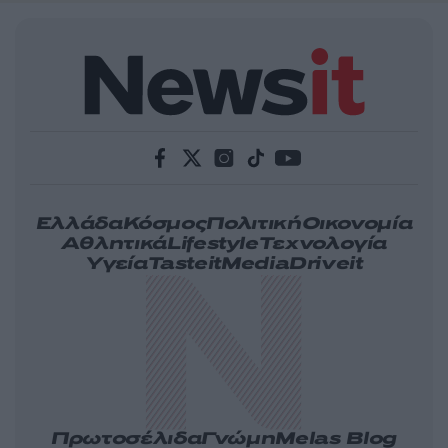
Ελλάδα
Κόσμος
Πολιτική
Οικονομία
Αθλητικά
Lifestyle
Τεχνολογία
Υγεία
Tasteit
Media
Driveit
Πρωτοσέλιδα
Γνώμη
Melas Blog