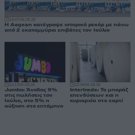
14:07
06.08.26
Η Aegean κατέγραψε ιστορικό ρεκόρ με πάνω
από 2 εκατομμύρια επιβάτες τον Ιούλιο
13:13
06.08.26
12:34
06.08.26
Jumbo: Άνοδος 9%
Intertrade: Το μπαράζ
στις πωλήσεις τον
επενδύσεων και η
Ιούλιο, στο 5% η
κυριαρχία στο χαρτί
αύξηση στο επτάμηνο