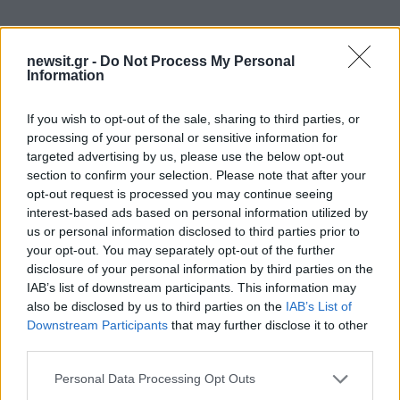
newsit.gr -
Do Not Process My Personal
Information
Πιο δημοφιλή
If you wish to opt-out of the sale, sharing to third parties, or
1
Έφυγαν οι συνεργάτες, μένει η Μαρία
processing of your personal or sensitive information for
Καρυστιανού - Η επόμενη μέρα για την
targeted advertising by us, please use the below opt-out
«Ελπίδα για τη Δημοκρατία»
section to confirm your selection. Please note that after your
2
Σαμοθράκη: «Μαμά νόμιζες ότι δε θα σε
opt-out request is processed you may continue seeing
ξαναδώ;» – Τα πρώτα λόγια του 22χρονου
interest-based ads based on personal information utilized by
που έπεσε σε κανάλι με καυτό νερό
us or personal information disclosed to third parties prior to
3
Συγκίνηση στο τελευταίο αντίο στον Λάκη
your opt-out. You may separately opt-out of the further
Χαλκιά: Με την «Φάμπρικα», λαούτο και
disclosure of your personal information by third parties on the
κλαρίνα αποχαιρέτησαν την εμβληματική
IAB’s list of downstream participants. This information may
φωνή της μεταπολίτευσης
also be disclosed by us to third parties on the
IAB’s List of
4
Η βαθμολογία της UEFA μετά την ισοπαλία
Downstream Participants
that may further disclose it to other
του Παναθηναϊκού με την ΤΣΣΚΑ 1948
third parties.
5
Ποιος είναι ο ελληνοκύπριος Sir Ντέμης
Please note that this website/app uses one or more Google
Personal Data Processing Opt Outs
Χασάμπης: Από το σκάκι, στο Νόμπελ
services and may gather and store information including but
Χημείας και στο «τιμόνι» της AI της Google