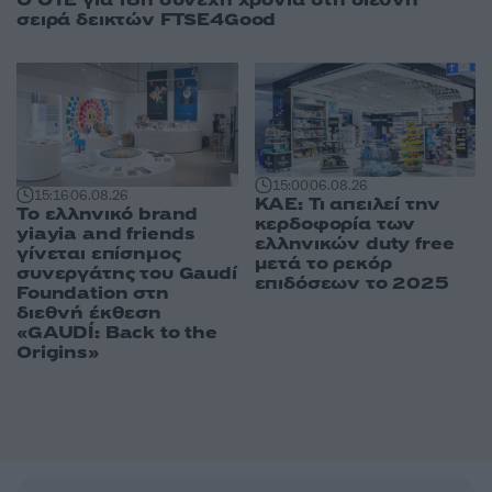
Ο ΟΤΕ για 18η συνεχή χρονιά στη διεθνή
σειρά δεικτών FTSE4Good
15:00
06.08.26
15:16
06.08.26
ΚΑΕ: Τι απειλεί την
Το ελληνικό brand
κερδοφορία των
yiayia and friends
ελληνικών duty free
γίνεται επίσημος
μετά το ρεκόρ
συνεργάτης του Gaudí
επιδόσεων το 2025
Foundation στη
διεθνή έκθεση
«GAUDÍ: Back to the
Origins»