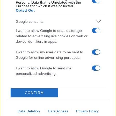
παραγγελίες και έκδοση –
συναγερμό η χώρα γ
Personal Data that Is Unrelated with the
Purposes for which it was collected.
Αυστηροποιούνται οι
φωτιές, ενισχύονται 
Opted Out
κυρώσεις για παραβάσεις
άνεμοι τις επόμενες ημ
Google consents
Σχόλια
I want to allow Google to enable storage
related to advertising like cookies on web or
device identifiers in apps.
I want to allow my user data to be sent to
Google for online advertising purposes.
Σχολίασε εδώ
I want to allow Google to send me
personalized advertising.
50 /50
CONFIRM
2000 /2000
Data Deletion
Data Access
Privacy Policy
Υποβολή σχολίου