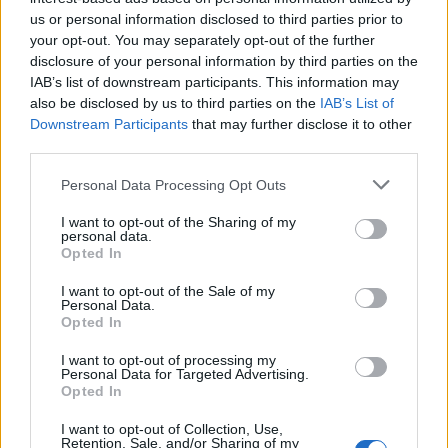
us or personal information disclosed to third parties prior to
your opt-out. You may separately opt-out of the further
disclosure of your personal information by third parties on the
IAB’s list of downstream participants. This information may
also be disclosed by us to third parties on the
IAB’s List of
Downstream Participants
that may further disclose it to other
third parties.
Please note that this website/app uses one or more Google
Personal Data Processing Opt Outs
services and may gather and store information including but
Αν τα χάσατε
not limited to your visit or usage behaviour. You may click to
I want to opt-out of the Sharing of my
personal data.
grant or deny consent to Google and its third-party tags to
Opted In
use your data for below specified purposes in below Google
consent section.
I want to opt-out of the Sale of my
Personal Data.
Opted In
I want to opt-out of processing my
Personal Data for Targeted Advertising.
Opted In
Πινακίδες κυκλοφορίας με
Εκρηκτικό κοκτέιλ μ
I want to opt-out of Collection, Use,
λίγα κλικ: Τα 3 βήματα για
40άρια και 8 μποφόρ -
Retention, Sale, and/or Sharing of my