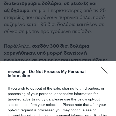
δισεκατομμύρια δολάρια, σε μετοχές και
αξιόγραφα
, σε μια ή περισσότερες από τις 25
εταιρείες που παράγουν πυρηνικά όπλα, ποσό
αυξημένο κατά 195 δισ. δολάρια και πλέον σε
σύγκριση με την προηγούμενη περίοδο.
Παράλληλα,
σχεδόν 300 δισ. δολάρια
χορηγήθηκαν, υπό μορφή δανείων ή
εγγυήσεων, σε εταιρείες που κατασκευάζουν
πυρηνικά όπλα
-πρόκειται για ποσό αυξημένο
newsit.gr -
Do Not Process My Personal
κατά σχεδόν 30 δισ. δολάρια σε σύγκριση με την
Information
προηγούμενη έκθεση.
If you wish to opt-out of the sale, sharing to third parties, or
ΔΙΑΦΗΜΙΣΗ
processing of your personal or sensitive information for
targeted advertising by us, please use the below opt-out
section to confirm your selection. Please note that after your
opt-out request is processed you may continue seeing
interest-based ads based on personal information utilized by