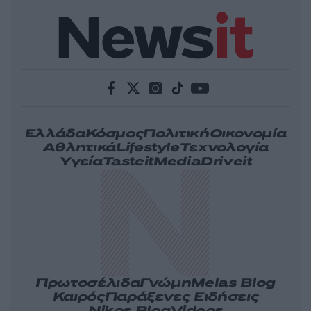
Ελλάδα
Κόσμος
Πολιτική
Οικονομία
Αθλητικά
Lifestyle
Τεχνολογία
Υγεία
Tasteit
Media
Driveit
Πρωτοσέλιδα
Γνώμη
Melas Blog
Καιρός
Παράξενες Ειδήσεις