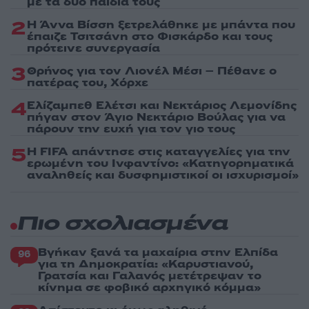
με τα δύο παιδιά τους
2
Η Άννα Βίσση ξετρελάθηκε με μπάντα που
έπαιζε Τσιτσάνη στο Φισκάρδο και τους
πρότεινε συνεργασία
3
Θρήνος για τον Λιονέλ Μέσι – Πέθανε ο
πατέρας του, Χόρχε
4
Ελίζαμπεθ Ελέτσι και Νεκτάριος Λεμονίδης
πήγαν στον Άγιο Νεκτάριο Βούλας για να
πάρουν την ευχή για τον γιο τους
5
Η FIFA απάντησε στις καταγγελίες για την
ερωμένη του Ινφαντίνο: «Κατηγορηματικά
αναληθείς και δυσφημιστικοί οι ισχυρισμοί»
Πιο σχολιασμένα
Βγήκαν ξανά τα μαχαίρια στην Ελπίδα
96
για τη Δημοκρατία: «Καρυστιανού,
Γρατσία και Γαλανός μετέτρεψαν το
κίνημα σε φοβικό αρχηγικό κόμμα»