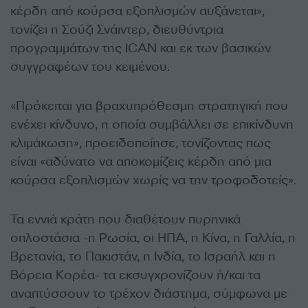
κέρδη από κούρσα εξοπλισμών αυξάνεται»,
τονίζει η Σούζι Σνάιντερ, διευθύντρια
προγραμμάτων της ICAN και εκ των βασικών
συγγραφέων του κειμένου.
«Πρόκειται για βραχυπρόθεσμη στρατηγική που
ενέχει κίνδυνο, η οποία συμβάλλει σε επικίνδυνη
κλιμάκωση», προειδοποίησε, τονίζοντας πως
είναι «αδύνατο να αποκομίζεις κέρδη από μια
κούρσα εξοπλισμών χωρίς να την τροφοδοτείς».
Τα εννιά κράτη που διαθέτουν πυρηνικά
οπλοστάσια -η Ρωσία, οι ΗΠΑ, η Κίνα, η Γαλλία, η
Βρετανία, το Πακιστάν, η Ινδία, το Ισραήλ και η
Βόρεια Κορέα- τα εκσυγχρονίζουν ή/και τα
αναπτύσσουν το τρέχον διάστημα, σύμφωνα με