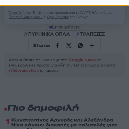
Όροι Χρήσης
. Το site προστατεύεται από reCAPTCHA, ισχύουν
Πολιτική Απορρήτου
&
Όροι Χρήσης
της Google.
Επιχειρήσεις
ΠΥΡΗΝΙΚΑ ΟΠΛΑ
ΤΡΑΠΕΖΕΣ
Share:
Ακολουθήστε το Νewsit.gr στο
Google News
και
ενημερωθείτε πρώτοι για όλη την ειδησεογραφία και τα
τελευταία νέα
της ημέρας
Πιο δημοφιλή
1
Κωνσταντίνος Αργυρός και Αλεξάνδρα
Νίκα κάνουν διακοπές με πολυτελές γιοτ