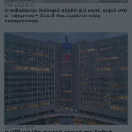
19:18
06.08.26
CrediaBank: Καθαρά κέρδη 23 εκατ. ευρώ στο
α΄ εξάμηνο – Στα 2 δισ. ευρώ οι νέες
εκταμιεύσεις
15:29
06.08.26