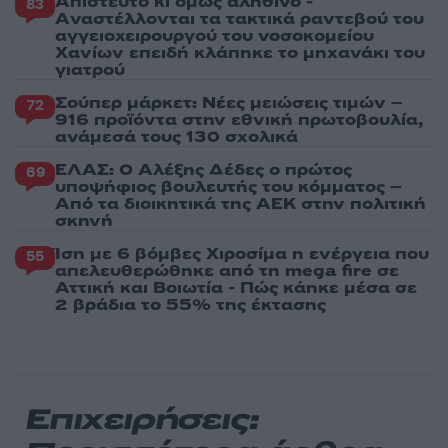
Απίστευτο κι όμως αληθινό -
83
Aναστέλλονται τα τακτικά ραντεβού του
αγγειοχειρουργού του νοσοκομείου
Χανίων επειδή κλάπηκε το μηχανάκι του
γιατρού
Σούπερ μάρκετ: Νέες μειώσεις τιμών –
72
916 προϊόντα στην εθνική πρωτοβουλία,
ανάμεσά τους 130 σχολικά
ΕΛΑΣ: Ο Αλέξης Δέδες ο πρώτος
69
υποψήφιος βουλευτής του κόμματος –
Από τα διοικητικά της ΑΕΚ στην πολιτική
σκηνή
Ίση με 6 βόμβες Χιροσίμα η ενέργεια που
55
απελευθερώθηκε από τη mega fire σε
Αττική και Βοιωτία - Πώς κάηκε μέσα σε
2 βράδια το 55% της έκτασης
Επιχειρήσεις: