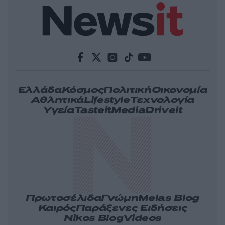
Ελλάδα
Κόσμος
Πολιτική
Οικονομία
Αθλητικά
Lifestyle
Τεχνολογία
Υγεία
Tasteit
Media
Driveit
Πρωτοσέλιδα
Γνώμη
Melas Blog
Καιρός
Παράξενες Ειδήσεις
Nikos Blog
Videos