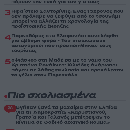
πάρουν την ευχή για τον γιο τους
3
Ηφαίστειο Σαντορίνης: Ένας 15χρονος που
δεν πρόλαβε να ξεφύγει από το τσουνάμι
μπορεί να αλλάξει τη χρονολογία της
προϊστορικής έκρηξης
4
Παρκαδόρος στο Ελαφονήσι συνελήφθη
για έβδομη φορά - Τον «τσάκωσαν»
αστυνομικοί που προσποιήθηκαν τους
τουρίστες
5
«Φιάσκο» στη Μαδέιρα με το γάμο του
Κριστιάνο Ρονάλντο: Χιλιάδες άνθρωποι
πήγαν σε λάθος εκκλησία και προκάλεσαν
το γέλιο στον Πορτογάλο
Πιο σχολιασμένα
Βγήκαν ξανά τα μαχαίρια στην Ελπίδα
98
για τη Δημοκρατία: «Καρυστιανού,
Γρατσία και Γαλανός μετέτρεψαν το
κίνημα σε φοβικό αρχηγικό κόμμα»