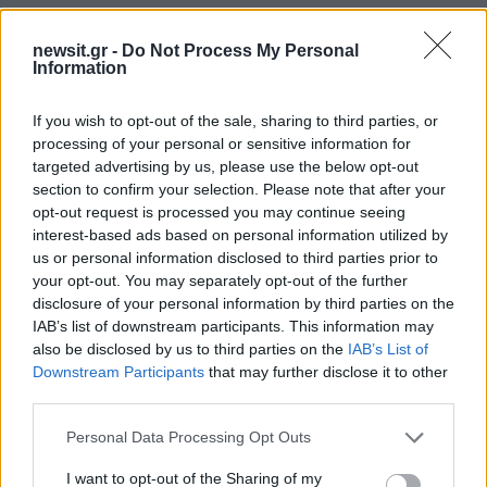
newsit.gr -
Do Not Process My Personal
Information
If you wish to opt-out of the sale, sharing to third parties, or
processing of your personal or sensitive information for
Αν τα χάσατε
targeted advertising by us, please use the below opt-out
section to confirm your selection. Please note that after your
opt-out request is processed you may continue seeing
interest-based ads based on personal information utilized by
us or personal information disclosed to third parties prior to
your opt-out. You may separately opt-out of the further
disclosure of your personal information by third parties on the
IAB’s list of downstream participants. This information may
also be disclosed by us to third parties on the
IAB’s List of
Downstream Participants
that may further disclose it to other
Μοτζτάμπα Χαμενεΐ: Νέο
Μετέτρεψαν το
third parties.
βίντεο ενώ φουντώνουν οι
Σαρακήνικο της Μήλου
φήμες για το αν βρίσκεται
ελικοδρόμιο – «Πάρκα
Please note that this website/app uses one or more Google
Personal Data Processing Opt Outs
στη ζωή
το ελικόπτερο τους γι
services and may gather and store information including but
κάνουν μπάνιο
not limited to your visit or usage behaviour. You may click to
I want to opt-out of the Sharing of my