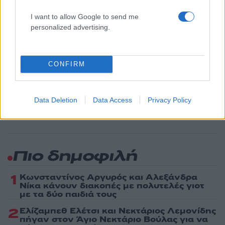
Επιχειρήσεις
I want to allow Google to send me
ΚΕΡΔΗ
ΠΛΑΣΤΙΚΑ ΘΡΑΚΗΣ
personalized advertising.
Share:
CONFIRM
Ακολουθήστε το Νewsit.gr στο
Google News
και
ενημερωθείτε πρώτοι για όλη την ειδησεογραφία και τα
τελευταία νέα
της ημέρας
Data Deletion
Data Access
Privacy Policy
Πιο δημοφιλή
1
Κωνσταντίνος Αργυρός και Αλεξάνδρα
Νίκα κάνουν διακοπές με πολυτελές γιοτ
με τα δύο παιδιά τους
2
Ελίζαμπεθ Ελέτσι και Νεκτάριος Λεμονίδης
πήγαν στον Άγιο Νεκτάριο Βούλας για να