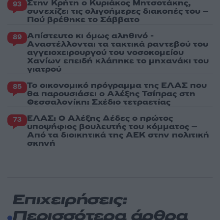
Στην Κρήτη ο Κυριάκος Μητσοτάκης,
93
συνεχίζει τις ολιγοήμερες διακοπές του –
Πού βρέθηκε το Σάββατο
Απίστευτο κι όμως αληθινό -
89
Aναστέλλονται τα τακτικά ραντεβού του
αγγειοχειρουργού του νοσοκομείου
Χανίων επειδή κλάπηκε το μηχανάκι του
γιατρού
Το οικονομικό πρόγραμμα της ΕΛΑΣ που
85
θα παρουσιάσει ο Αλέξης Τσίπρας στη
Θεσσαλονίκη: Σχέδιο τετραετίας
ΕΛΑΣ: Ο Αλέξης Δέδες ο πρώτος
73
υποψήφιος βουλευτής του κόμματος –
Από τα διοικητικά της ΑΕΚ στην πολιτική
σκηνή
Επιχειρήσεις:
Περισσότερα άρθρα