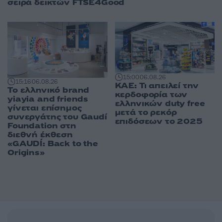
σειρά δεικτών FTSE4Good
15:00
06.08.26
15:16
06.08.26
ΚΑΕ: Τι απειλεί την
Το ελληνικό brand
κερδοφορία των
yiayia and friends
ελληνικών duty free
γίνεται επίσημος
μετά το ρεκόρ
συνεργάτης του Gaudí
επιδόσεων το 2025
Foundation στη
διεθνή έκθεση
«GAUDÍ: Back to the
Origins»