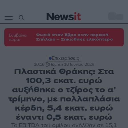
Μετάβαση
σε
o
33
περιεχόμενο
Φωτιά στον Έβρο στην περιοχή
Συμβαίνει
Σπήλαιο – Σηκώθηκε ελικόπτερο
τώρα:
Επιχειρήσεις
10:16
Πέμπτη 18 Ιουνίου 2026
Πλαστικά Θράκης: Στα
100,3 εκατ. ευρώ
αυξήθηκε ο τζίρος το α’
τρίμηνο, με πολλαπλάσια
κέρδη, 5,4 εκατ. ευρώ
έναντι 0,5 εκατ. ευρώ
Τα EBITDA του ομίλου ανήλθαν σε 15,1