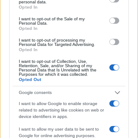
personal data.
grant or deny consent to Google and its third-party tags to
Opted In
use your data for below specified purposes in below Google
Σχόλια
consent section.
I want to opt-out of the Sale of my
Personal Data.
Opted In
I want to opt-out of processing my
Personal Data for Targeted Advertising.
Σχολίασε εδώ
Opted In
I want to opt-out of Collection, Use,
Retention, Sale, and/or Sharing of my
50 /50
Personal Data that Is Unrelated with the
Purposes for which it was collected.
Opted Out
Google consents
I want to allow Google to enable storage
2000 /2000
related to advertising like cookies on web or
device identifiers in apps.
Υποβολή σχολίου
I want to allow my user data to be sent to
Όροι Χρήσης
. Το site προστατεύεται από reCAPTCHA, ισχύουν
Google for online advertising purposes.
Πολιτική Απορρήτου
&
Όροι Χρήσης
της Google.