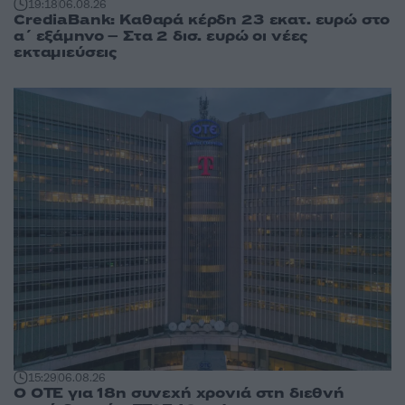
19:18
06.08.26
CrediaBank: Καθαρά κέρδη 23 εκατ. ευρώ στο
α΄ εξάμηνο – Στα 2 δισ. ευρώ οι νέες
εκταμιεύσεις
15:29
06.08.26
Ο ΟΤΕ για 18η συνεχή χρονιά στη διεθνή