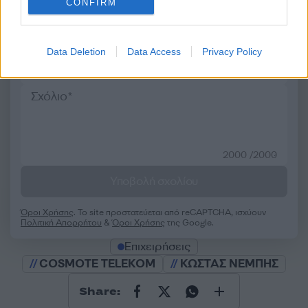
CONFIRM
Σχολίασε εδώ
Data Deletion
Data Access
Privacy Policy
50 /50
2000 /2000
Υποβολή σχολίου
Όροι Χρήσης
. Το site προστατεύεται από reCAPTCHA, ισχύουν
Πολιτική Απορρήτου
&
Όροι Χρήσης
της Google.
Επιχειρήσεις
COSMOTE TELEKOM
ΚΩΣΤΑΣ ΝΕΜΠΗΣ
Share: