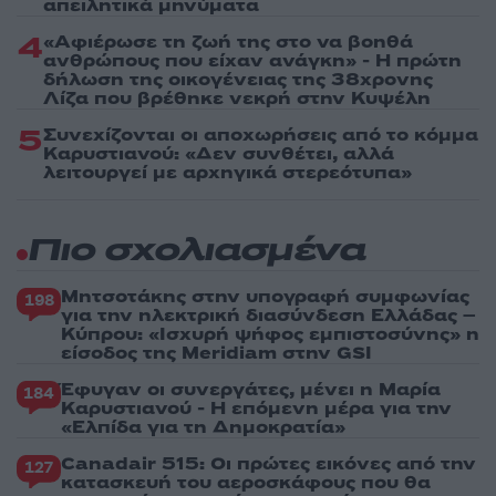
απειλητικά μηνύματα
4
«Αφιέρωσε τη ζωή της στο να βοηθά
ανθρώπους που είχαν ανάγκη» - Η πρώτη
δήλωση της οικογένειας της 38χρονης
Λίζα που βρέθηκε νεκρή στην Κυψέλη
5
Συνεχίζονται οι αποχωρήσεις από το κόμμα
Καρυστιανού: «Δεν συνθέτει, αλλά
λειτουργεί με αρχηγικά στερεότυπα»
Πιο σχολιασμένα
Μητσοτάκης στην υπογραφή συμφωνίας
198
για την ηλεκτρική διασύνδεση Ελλάδας –
Κύπρου: «Ισχυρή ψήφος εμπιστοσύνης» η
είσοδος της Meridiam στην GSI
Έφυγαν οι συνεργάτες, μένει η Μαρία
184
Καρυστιανού - Η επόμενη μέρα για την
«Ελπίδα για τη Δημοκρατία»
Canadair 515: Οι πρώτες εικόνες από την
127
κατασκευή του αεροσκάφους που θα