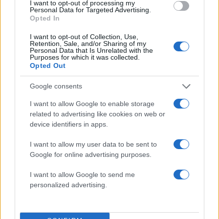
Αν τα χάσατε
I want to opt-out of processing my
Personal Data for Targeted Advertising.
Opted In
I want to opt-out of Collection, Use,
Retention, Sale, and/or Sharing of my
Personal Data that Is Unrelated with the
Purposes for which it was collected.
Opted Out
Google consents
I want to allow Google to enable storage
Κυψέλη: «Δεν μπορώ να το
Δύο νεκροί σε τροχαίο 
related to advertising like cookies on web or
πιστέψω» – Σοκαρισμένο
Σέρρες - Αυτοκίνητ
device identifiers in apps.
το ζευγάρι Αμερικανών
συγκρούστηκε με φορ
που «υιοθέτησε» τον
26χρονο Αφγανό στη
I want to allow my user data to be sent to
Λέσβο
Google for online advertising purposes.
I want to allow Google to send me
Σχόλια
personalized advertising.