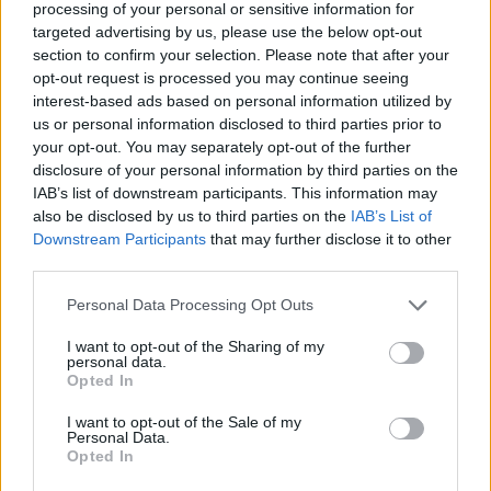
εξελιχθεί στον
κορυφαίο ψηφιακό
processing of your personal or sensitive information for
τηλεπικοινωνιακό πάροχο της Ευρώπης,
μέσα
targeted advertising by us, please use the below opt-out
section to confirm your selection. Please note that after your
από επενδύσεις σε δίκτυα νέας γενιάς,
opt-out request is processed you may continue seeing
καινοτόμες υπηρεσίες και τεχνολογίες τεχνητής
interest-based ads based on personal information utilized by
νοημοσύνης.
us or personal information disclosed to third parties prior to
your opt-out. You may separately opt-out of the further
ΔΙΑΦΗΜΙΣΗ
disclosure of your personal information by third parties on the
IAB’s list of downstream participants. This information may
also be disclosed by us to third parties on the
IAB’s List of
Downstream Participants
that may further disclose it to other
third parties.
Please note that this website/app uses one or more Google
Personal Data Processing Opt Outs
services and may gather and store information including but
not limited to your visit or usage behaviour. You may click to
I want to opt-out of the Sharing of my
personal data.
grant or deny consent to Google and its third-party tags to
Opted In
use your data for below specified purposes in below Google
consent section.
I want to opt-out of the Sale of my
Personal Data.
Opted In