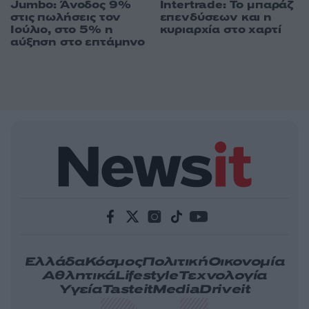
Jumbo: Άνοδος 9%
Intertrade: Το μπαράζ
στις πωλήσεις τον
επενδύσεων και η
Ιούλιο, στο 5% η
κυριαρχία στο χαρτί
αύξηση στο επτάμηνο
Ελλάδα
Κόσμος
Πολιτική
Οικονομία
Αθλητικά
Lifestyle
Τεχνολογία
Υγεία
Tasteit
Media
Driveit