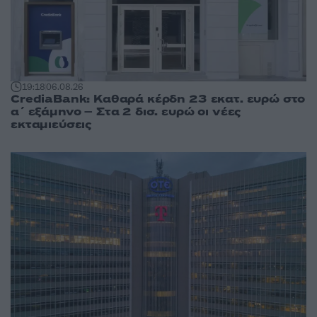
19:18
06.08.26
CrediaBank: Καθαρά κέρδη 23 εκατ. ευρώ στο
α΄ εξάμηνο – Στα 2 δισ. ευρώ οι νέες
εκταμιεύσεις