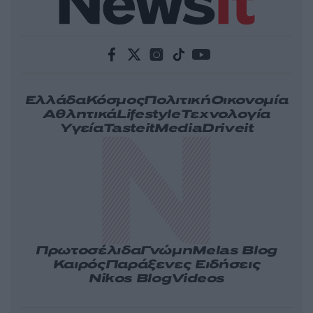
Ελλάδα
Κόσμος
Πολιτική
Οικονομία
Αθλητικά
Lifestyle
Τεχνολογία
Υγεία
Tasteit
Media
Driveit
Πρωτοσέλιδα
Γνώμη
Melas Blog
Καιρός
Παράξενες Ειδήσεις
Nikos Blog
Videos