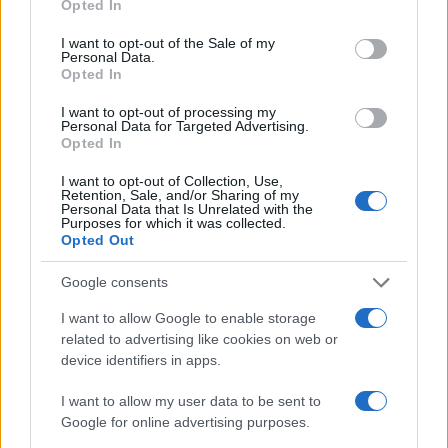
Opted In
use your data for below specified purposes in below Google
Πιο δημοφιλή
consent section.
I want to opt-out of the Sale of my
Personal Data.
1
Έφυγαν οι συνεργάτες, μένει η Μαρία
Opted In
Καρυστιανού - Η επόμενη μέρα για την
«Ελπίδα για τη Δημοκρατία»
I want to opt-out of processing my
Personal Data for Targeted Advertising.
2
Στη Βρετανία στελέχη του ελληνικού FBI
Opted In
για να παραλάβουν την 46χρονη για την
τραγωδία της Μαρφίν - Η διαδικασία που
I want to opt-out of Collection, Use,
θα ακολουθηθεί
Retention, Sale, and/or Sharing of my
Personal Data that Is Unrelated with the
3
Ψάθα: «Δεν υπήρξε τεχνικό πρόβλημα με
Purposes for which it was collected.
τα δύο ελικόπτερα» κατέθεσαν ο Βρετανός
Opted Out
χειριστής και ο Έλληνας διερμηνέας
4
«Βαριά καμπάνα» στον 27χρονο τράπερ
Google consents
που έτρεχε με 182 χιλιόμετρα την ώρα σε
δρόμο με όριο τα 80
I want to allow Google to enable storage
related to advertising like cookies on web or
5
Μητσοτάκης στην υπογραφή συμφωνίας
device identifiers in apps.
για την ηλεκτρική διασύνδεση Ελλάδας –
Κύπρου: «Ισχυρή ψήφος εμπιστοσύνης» η
είσοδος της Meridiam στην GSI
I want to allow my user data to be sent to
Google for online advertising purposes.