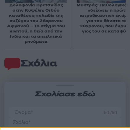
Δολοφονία Βρετανίδας
Μυστράς: Παθολογικά α
στην Κυψέλη: Οι δύο
«δείχνει» η πρώτη
καταθέσεις «κλειδί» της
ιατροδικαστική εκτίμ
συζύγου του 26χρονου
για τον θάνατο του
Αφγανού – Το στίγμα του
90χρονου, που έκρυψ
κινητού, η θεία από την
γιος του σε καταψύκ
Ινδία και τα απειλητικά
μηνύματα
Σχόλια
Σχολίασε εδώ
50 /50