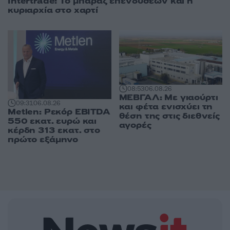
Intertrade: Το μπαράζ επενδύσεων και η
κυριαρχία στο χαρτί
08:53
06.08.26
ΜΕΒΓΑΛ: Με γιαούρτι
09:31
06.08.26
και φέτα ενισχύει τη
Metlen: Ρεκόρ EBITDA
θέση της στις διεθνείς
550 εκατ. ευρώ και
αγορές
κέρδη 313 εκατ. στο
πρώτο εξάμηνο