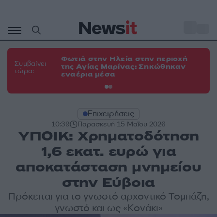
Μετάβαση
σε
o
34
περιεχόμενο
Φωτιά στην Ηλεία στην περιοχή
Φω
Συμβαίνει
της Αγίας Μαρίνας: Σηκώθηκαν
Κο
τώρα:
εναέρια μέσα
α
Επιχειρήσεις
10:39
Παρασκευή 15 Μαΐου 2026
ΥΠΟΙΚ: Χρηματοδότηση
1,6 εκατ. ευρώ για
αποκατάσταση μνημείου
στην Εύβοια
Πρόκειται για το γνωστό αρχοντικό Τομπάζη,
γνωστό και ως «Κονάκι»