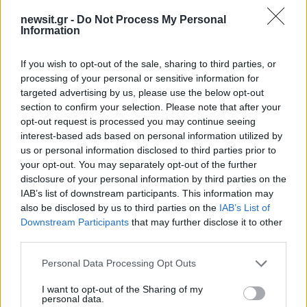
newsit.gr -
Do Not Process My Personal
Information
2000 /2000
If you wish to opt-out of the sale, sharing to third parties, or
Υποβολή σχολίου
processing of your personal or sensitive information for
targeted advertising by us, please use the below opt-out
Όροι Χρήσης
. Το site προστατεύεται από reCAPTCHA, ισχύουν
section to confirm your selection. Please note that after your
Πολιτική Απορρήτου
&
Όροι Χρήσης
της Google.
opt-out request is processed you may continue seeing
Επιχειρήσεις
interest-based ads based on personal information utilized by
ΕΣΠΑ
ΕΥΒΟΙΑ
ΝΙΚΟΣ ΠΑΠΑΘΑΝΑΣΗΣ
us or personal information disclosed to third parties prior to
your opt-out. You may separately opt-out of the further
Share:
disclosure of your personal information by third parties on the
IAB’s list of downstream participants. This information may
also be disclosed by us to third parties on the
IAB’s List of
Ακολουθήστε το Νewsit.gr στο
Google News
και
ενημερωθείτε πρώτοι για όλη την ειδησεογραφία και τα
Downstream Participants
that may further disclose it to other
τελευταία νέα
της ημέρας
third parties.
Please note that this website/app uses one or more Google
Personal Data Processing Opt Outs
services and may gather and store information including but
not limited to your visit or usage behaviour. You may click to
I want to opt-out of the Sharing of my
personal data.
grant or deny consent to Google and its third-party tags to