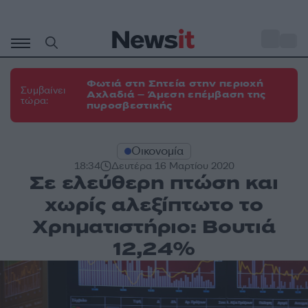
Μετάβαση
σε
o
31
περιεχόμενο
Φωτιά στη Σητεία στην περιοχή
Συμβαίνει
Αχλαδιά – Άμεση επέμβαση της
τώρα:
πυροσβεστικής
Οικονομία
18:34
Δευτέρα 16 Μαρτίου 2020
Σε ελεύθερη πτώση και
χωρίς αλεξίπτωτο το
Χρηματιστήριο: Βουτιά
12,24%