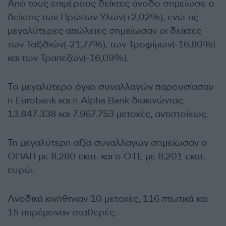
Από τους επιμέρους δείκτες άνοδο σημείωσε ο
δείκτης των Πρώτων Υλών(+2,02%), ενώ τις
μεγαλύτερες απώλειες σημείωσαν οι δείκτες
των Ταξιδιών(-21,77%), των Τροφίμων(-16,80%)
και των Τραπεζών(-16,09%).
Το μεγαλύτερο όγκο συναλλαγών παρουσίασαν
η Eurobank και η Alpha Bank διακινώντας
13.847.338 και 7.967.753 μετοχές, αντιστοίχως.
Τη μεγαλύτερη αξία συναλλαγών σημείωσαν ο
ΟΠΑΠ με 8,280 εκατ. και ο ΟΤΕ με 8,201 εκατ.
ευρώ.
Ανοδικά κινήθηκαν 10 μετοχές, 116 πτωτικά και
15 παρέμειναν σταθερές.