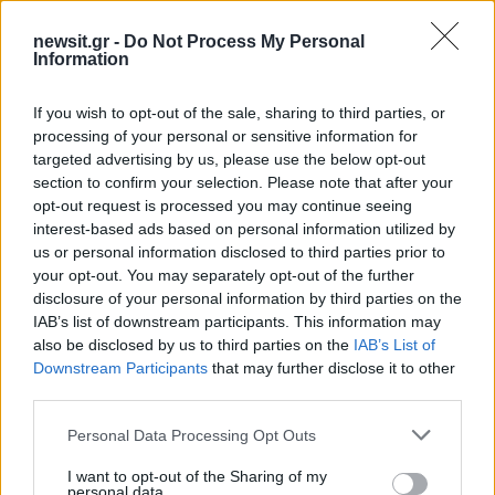
ΤΙΤΑΝ:8,9200-8,14%
newsit.gr -
Do Not Process My Personal
Information
LAMDA DEVELOPMENT:4,4550-17,50%
If you wish to opt-out of the sale, sharing to third parties, or
processing of your personal or sensitive information for
ΟΛΠ:14,4800-5,97%
targeted advertising by us, please use the below opt-out
section to confirm your selection. Please note that after your
opt-out request is processed you may continue seeing
ΕΧΑΕ:2,6100-11,22%
interest-based ads based on personal information utilized by
us or personal information disclosed to third parties prior to
ΕΥΔΑΠ: 5,2800-5,55%
your opt-out. You may separately opt-out of the further
disclosure of your personal information by third parties on the
IAB’s list of downstream participants. This information may
AEGEAN AIRLINES: 4,0000-16,67%
also be disclosed by us to third parties on the
IAB’s List of
Downstream Participants
that may further disclose it to other
ΔΙΑΦΗΜΙΣΗ
third parties.
Please note that this website/app uses one or more Google
Personal Data Processing Opt Outs
services and may gather and store information including but
not limited to your visit or usage behaviour. You may click to
I want to opt-out of the Sharing of my
personal data.