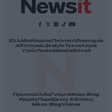
Ελλάδα
Κόσμος
Πολιτική
Οικονομία
Αθλητικά
Lifestyle
Τεχνολογία
Υγεία
Tasteit
Media
Driveit
Πρωτοσέλιδα
Γνώμη
Melas Blog
Καιρός
Παράξενες Ειδήσεις
Nikos Blog
Videos