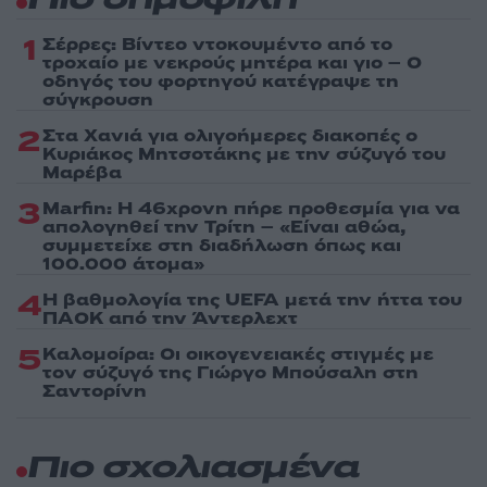
Πιο δημοφιλή
1
Σέρρες: Βίντεο ντοκουμέντο από το
τροχαίο με νεκρούς μητέρα και γιο – Ο
οδηγός του φορτηγού κατέγραψε τη
σύγκρουση
2
Στα Χανιά για ολιγοήμερες διακοπές ο
Κυριάκος Μητσοτάκης με την σύζυγό του
Μαρέβα
3
Marfin: Η 46χρονη πήρε προθεσμία για να
απολογηθεί την Τρίτη – «Είναι αθώα,
συμμετείχε στη διαδήλωση όπως και
100.000 άτομα»
4
Η βαθμολογία της UEFA μετά την ήττα του
ΠΑΟΚ από την Άντερλεχτ
5
Καλομοίρα: Οι οικογενειακές στιγμές με
τον σύζυγό της Γιώργο Μπούσαλη στη
Σαντορίνη
Πιο σχολιασμένα