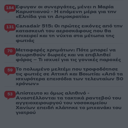
Έφυγαν οι συνεργάτες, μένει η Μαρία
184
Καρυστιανού - Η επόμενη μέρα για την
«Ελπίδα για τη Δημοκρατία»
Canadair 515: Οι πρώτες εικόνες από την
131
κατασκευή του αεροσκάφους που θα
επιχειρεί και τη νύχτα στα μέτωπα της
φωτιάς
Μεταφορές χρημάτων: Πότε μπορεί να
70
θεωρηθούν δωρεές και να επιβληθεί
φόρος – Τι ισχυεί για τις γονικές παροχές
Το πολωμένο μελτέμι που τροφοδότησε
59
τις φωτιές σε Αττική και Βοιωτία: «Από τα
ισχυρότερα επεισόδια των τελευταίων 50
χρόνων»
Απίστευτο κι όμως αληθινό -
53
Aναστέλλονται τα τακτικά ραντεβού του
αγγειοχειρουργού του νοσοκομείου
Χανίων επειδή κλάπηκε το μηχανάκι του
γιατρού