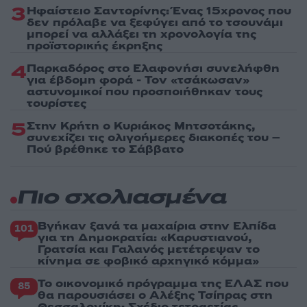
3
Ηφαίστειο Σαντορίνης: Ένας 15χρονος που
δεν πρόλαβε να ξεφύγει από το τσουνάμι
μπορεί να αλλάξει τη χρονολογία της
προϊστορικής έκρηξης
4
Παρκαδόρος στο Ελαφονήσι συνελήφθη
για έβδομη φορά - Τον «τσάκωσαν»
αστυνομικοί που προσποιήθηκαν τους
τουρίστες
5
Στην Κρήτη ο Κυριάκος Μητσοτάκης,
συνεχίζει τις ολιγοήμερες διακοπές του –
Πού βρέθηκε το Σάββατο
Πιο σχολιασμένα
Βγήκαν ξανά τα μαχαίρια στην Ελπίδα
101
για τη Δημοκρατία: «Καρυστιανού,
Γρατσία και Γαλανός μετέτρεψαν το
κίνημα σε φοβικό αρχηγικό κόμμα»
Το οικονομικό πρόγραμμα της ΕΛΑΣ που
85
θα παρουσιάσει ο Αλέξης Τσίπρας στη