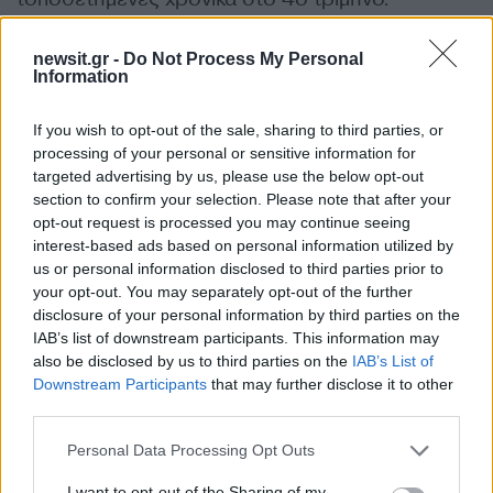
Φυσικά η ακολουθία των αξιολογήσεων δεν
newsit.gr -
Do Not Process My Personal
Information
ξεκινά στο τέλος του επόμενου έτους, αλλά
νωρίτερα, καθώς η χώρα αναμένει αρχικά δύο
If you wish to opt-out of the sale, sharing to third parties, or
νέες αξιολογήσεις από την DBRS, στις 8
processing of your personal or sensitive information for
targeted advertising by us, please use the below opt-out
Μαρτίου και στις 6 Σεπτεμβρίου ενώ η S&P
section to confirm your selection. Please note that after your
ανακοίνωσε πως η πρώτη αξιολόγηση της
opt-out request is processed you may continue seeing
Ελλάδας για το 2024 θα είναι στις 19 Απριλίου
interest-based ads based on personal information utilized by
και η δεύτερη στις 18 Οκτωβρίου.
us or personal information disclosed to third parties prior to
your opt-out. You may separately opt-out of the further
ΔΙΑΦΗΜΙΣΗ
disclosure of your personal information by third parties on the
IAB’s list of downstream participants. This information may
also be disclosed by us to third parties on the
IAB’s List of
Downstream Participants
that may further disclose it to other
third parties.
Please note that this website/app uses one or more Google
Personal Data Processing Opt Outs
services and may gather and store information including but
not limited to your visit or usage behaviour. You may click to
I want to opt-out of the Sharing of my