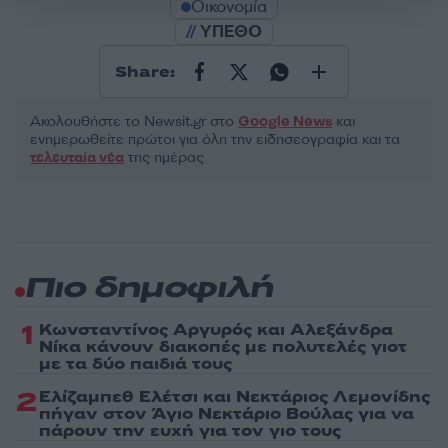
Οικονομία
ΥΠΕΘΟ
Share:
Ακολουθήστε το Νewsit.gr στο
Google News
και
ενημερωθείτε πρώτοι για όλη την ειδησεογραφία και τα
τελευταία νέα
της ημέρας
Πιο δημοφιλή
1
Κωνσταντίνος Αργυρός και Αλεξάνδρα
Νίκα κάνουν διακοπές με πολυτελές γιοτ
με τα δύο παιδιά τους
2
Ελίζαμπεθ Ελέτσι και Νεκτάριος Λεμονίδης
πήγαν στον Άγιο Νεκτάριο Βούλας για να
πάρουν την ευχή για τον γιο τους