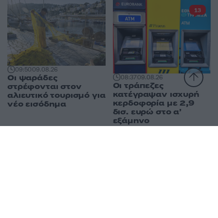
13
09:50
09.08.26
Οι ψαράδες
08:37
09.08.26
Οι τράπεζες
στρέφονται στον
κατέγραψαν ισχυρή
αλιευτικό τουρισμό για
κερδοφορία με 2,9
νέο εισόδημα
δισ. ευρώ στο α’
εξάμηνο