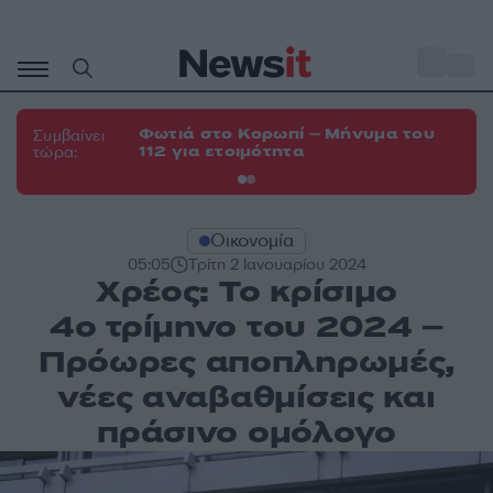
Μετάβαση
σε
o
33
περιεχόμενο
Φωτιά στο Κορωπί – Μήνυμα του
Φω
Συμβαίνει
112 για ετοιμότητα
Σπ
τώρα:
Οικονομία
05:05
Τρίτη 2 Ιανουαρίου 2024
Χρέος: Το κρίσιμο
4ο τρίμηνο του 2024 –
Πρόωρες αποπληρωμές,
νέες αναβαθμίσεις και
πράσινο ομόλογο