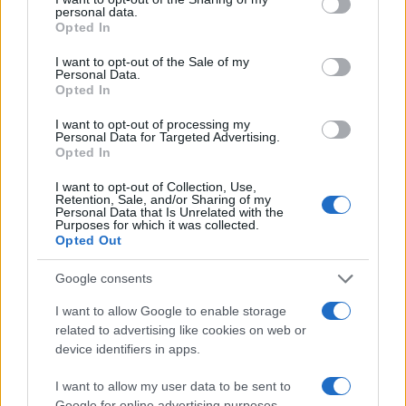
personal data.
grant or deny consent to Google and its third-party tags to
Opted In
use your data for below specified purposes in below Google
consent section.
I want to opt-out of the Sale of my
Personal Data.
Opted In
Αν τα χάσατε
I want to opt-out of processing my
Personal Data for Targeted Advertising.
Opted In
I want to opt-out of Collection, Use,
Retention, Sale, and/or Sharing of my
Personal Data that Is Unrelated with the
Purposes for which it was collected.
Opted Out
Google consents
I want to allow Google to enable storage
Φωτιά στο Κορωπί –
Νέο βίντεο με τον
related to advertising like cookies on web or
Μήνυμα του 112 για
Μοτζτάμπα Χαμενεΐ 
device identifiers in apps.
ετοιμότητα
φουντώνουν οι φήμες 
το αν βρίσκεται στη 
I want to allow my user data to be sent to
Google for online advertising purposes.