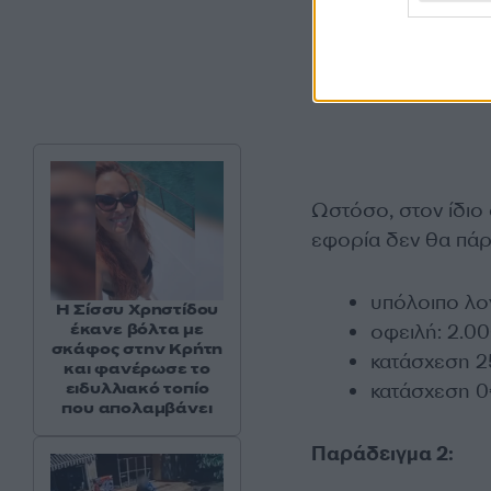
Ωστόσο, στον ίδιο 
εφορία δεν θα πάρ
υπόλοιπο λο
Η Σίσσυ Χρηστίδου
έκανε βόλτα με
οφειλή: 2.0
σκάφος στην Κρήτη
κατάσχεση 2
και φανέρωσε το
ειδυλλιακό τοπίο
κατάσχεση 0€
που απολαμβάνει
Παράδειγμα 2: