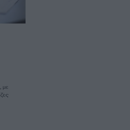
, με
ζες