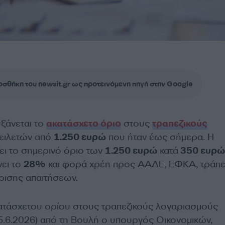
σθήκη του newsit.gr ως προτεινόμενη πηγή στην Google
ξάνεται το
ακατάσχετο όριο
στους
τραπεζικούς
ιλετών από
1.250 ευρώ
που ήταν έως σήμερα. Η
ι το σημερινό όριο των
1.250 ευρώ
κατά
350 ευρώ
νει το
28%
και φορά χρέη προς ΑΑΔΕ, ΕΦΚΑ, τράπε
ίρισης απαιτήσεων.
ατάσχετου ορίου στους τραπεζικούς λογαριασμούς
5.6.2026) από τη Βουλή ο υπουργός Οικονομικών,