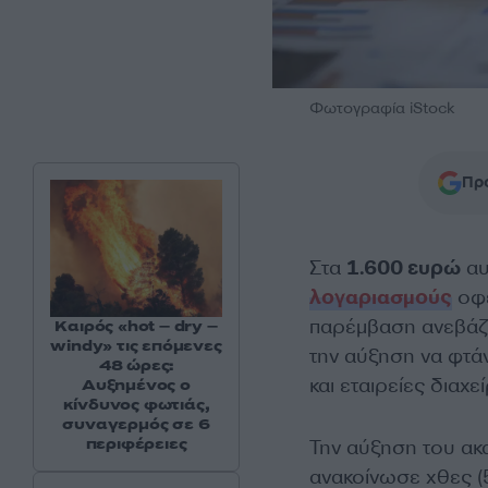
Φωτογραφία iStock
Προ
Στα
1.600 ευρώ
αυ
λογαριασμούς
οφε
παρέμβαση ανεβάζε
Καιρός «hot – dry –
windy» τις επόμενες
την αύξηση να φτά
48 ώρες:
και εταιρείες διαχε
Αυξημένος ο
κίνδυνος φωτιάς,
συναγερμός σε 6
περιφέρειες
Την αύξηση του ακ
ανακοίνωσε χθες (