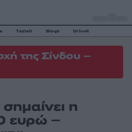
o
Αθήνα
35
C
a
Tasteit
Blogs
Driveit
χή της Σίνδου –
 σημαίνει η
0 ευρώ –