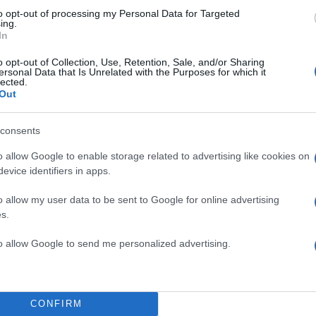
to opt-out of processing my Personal Data for Targeted
ing.
In
o opt-out of Collection, Use, Retention, Sale, and/or Sharing
ersonal Data that Is Unrelated with the Purposes for which it
lected.
Out
consents
o allow Google to enable storage related to advertising like cookies on
evice identifiers in apps.
o allow my user data to be sent to Google for online advertising
s.
to allow Google to send me personalized advertising.
CONFIRM