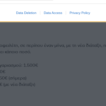
Data Deletion
Data Access
Privacy Policy
οφειλέτη, σε περίπου έναν μήνα, με τη νέα διάταξη, η
ει κάποιο ποσό.
γαριασμού: 1.500€
00€
50€ (σήμερα)
 (με νέα διάταξη)