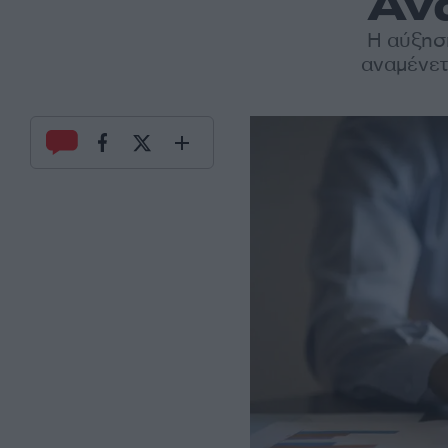
Αν
H αύξησ
αναμένετ