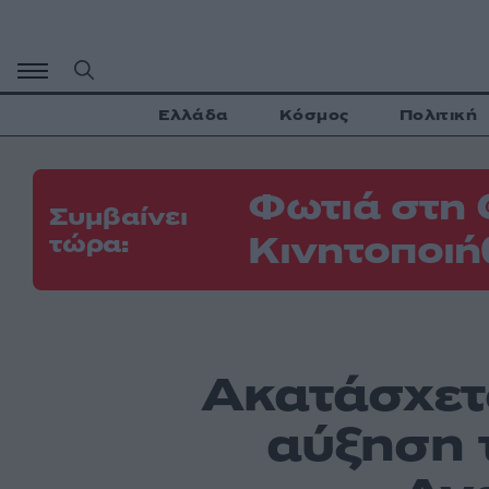
Μετάβαση
σε
περιεχόμενο
Ελλάδα
Κόσμος
Πολιτική
Φωτιά στη 
Συμβαίνει
Κινητοποιή
τώρα:
Ακατάσχετο
αύξηση 