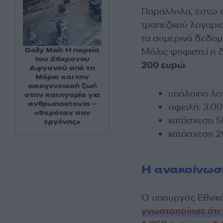
Παράλληλα, έστω ό
τραπεζικού λογαρι
τα σημερινά δεδομ
Daily Mail: Η πορεία
Μόλις ψηφιστεί η 
του 26χρονου
200 ευρώ
.
Αφγανού από τη
Μόρια και την
οικογενειακή ζωή
υπόλοιπο λο
στην κατηγορία για
ανθρωποκτονία –
οφειλή: 3.0
«Φερόταν σαν
κατάσχεση 5
εργένης»
κατάσχεση 20
Η ανακοίνωσ
Ο υπουργός Εθνική
γνωστοποίησε ότι 