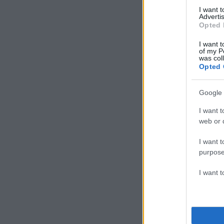
I want 
Advertis
Opted 
I want t
of my P
was col
Opted 
Google 
I want t
web or d
I want t
purpose
I want 