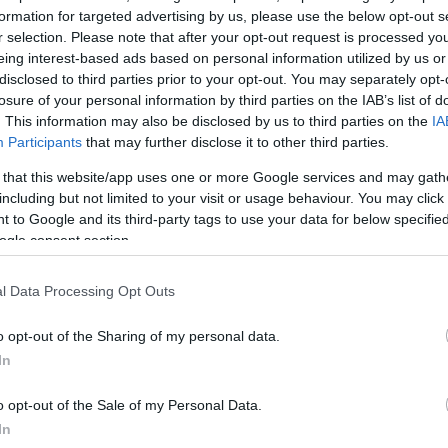
οφειλετών αφορά
και τράπεζες
, όχι μόνο οφειλές σε
formation for targeted advertising by us, please use the below opt-out s
α ή την ΑΑΔΕ.
«Εκατοντάδες χιλιάδες συμπολίτες μας
r selection. Please note that after your opt-out request is processed y
να σκεφτούμε ότι υπάρχουν περί τις 400.000 περίπ
eing interest-based ads based on personal information utilized by us or
disclosed to third parties prior to your opt-out. You may separately opt-
ίτες που με τον ένα ή τον άλλο τρόπο γίνεται κατάσχε
losure of your personal information by third parties on the IAB’s list of
200»
, τόνισε.
. This information may also be disclosed by us to third parties on the
IA
Participants
that may further disclose it to other third parties.
 that this website/app uses one or more Google services and may gath
α
including but not limited to your visit or usage behaviour. You may click 
 to Google and its third-party tags to use your data for below specifi
ogle consent section.
l Data Processing Opt Outs
ιλέτης του Δημοσίου έχει υπόλοιπο τραπεζικού
 ευρώ και η οφειλή του είναι 2.000 ευρώ. Μέχρι να
o opt-out of the Sharing of my personal data.
ριμένη διάταξη,
το Δημόσιο μπορεί να μπει στον τρα
In
αι να του αποσπάσει 250 ευρώ
.
o opt-out of the Sale of my Personal Data.
In
ΔΙΑΦΗΜΙΣΗ