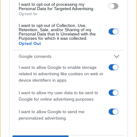
I want to opt-out of processing my
Personal Data for Targeted Advertising.
Opted In
I want to opt-out of Collection, Use,
Retention, Sale, and/or Sharing of my
Personal Data that Is Unrelated with the
Purposes for which it was collected.
Opted Out
Google consents
Κλειστό μέχρι νεοτέρας το
Εκρηκτικό κοκτέιλ μ
beach bar στην Πάρο όπου
40άρια και 8 μποφόρ -
I want to allow Google to enable storage
πνίγηκε ο 4χρονος –
συναγερμό η χώρα γ
Απολογείται ο ιδιοκτήτης
φωτιές, ενισχύονται 
related to advertising like cookies on web or
που είχε δηλωθεί ως
άνεμοι τις επόμενες ημ
device identifiers in apps.
ναυαγοσώστης
I want to allow my user data to be sent to
Google for online advertising purposes.
Σχόλια
I want to allow Google to send me
personalized advertising.