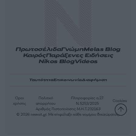
Πρωτοσέλιδα
Γνώμη
Melas Blog
Καιρός
Παράξενες Ειδήσεις
Nikos Blog
Videos
Ταυτότητα
Επικοινωνία
Διαφήμιση
Όροι
Πολιτική
Πληροφορίες α.27
Cookies
χρήσης
απορρήτου
Ν.5253/2025
Αριθμός Πιστοποίησης Μ.Η.Τ.232163
© 2026 newsit.gr. Με επιφύλαξη κάθε νομίμου δικαιώματος.