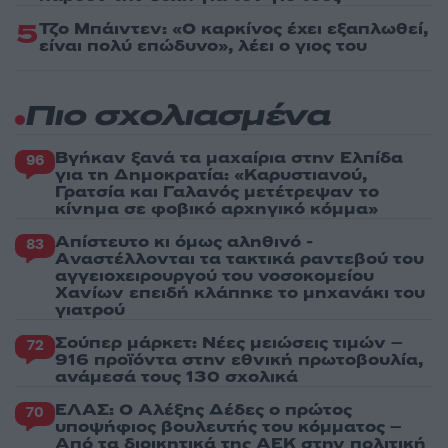
5
Τζο Μπάιντεν: «Ο καρκίνος έχει εξαπλωθεί,
είναι πολύ επώδυνο», λέει ο γιος του
Πιο σχολιασμένα
Βγήκαν ξανά τα μαχαίρια στην Ελπίδα
96
για τη Δημοκρατία: «Καρυστιανού,
Γρατσία και Γαλανός μετέτρεψαν το
κίνημα σε φοβικό αρχηγικό κόμμα»
Απίστευτο κι όμως αληθινό -
83
Aναστέλλονται τα τακτικά ραντεβού του
αγγειοχειρουργού του νοσοκομείου
Χανίων επειδή κλάπηκε το μηχανάκι του
γιατρού
Σούπερ μάρκετ: Νέες μειώσεις τιμών –
72
916 προϊόντα στην εθνική πρωτοβουλία,
ανάμεσά τους 130 σχολικά
ΕΛΑΣ: Ο Αλέξης Δέδες ο πρώτος
70
υποψήφιος βουλευτής του κόμματος –
Από τα διοικητικά της ΑΕΚ στην πολιτική