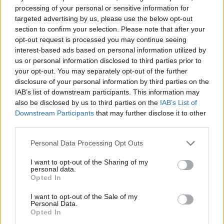
processing of your personal or sensitive information for
προσδιορισμένων στόχων, αλλά και η
targeted advertising by us, please use the below opt-out
επιβράβευσή του, ως απόρροια της επίτευξης
section to confirm your selection. Please note that after your
συγκεκριμένων και μετρήσιμων αποτελεσμάτων.
opt-out request is processed you may continue seeing
interest-based ads based on personal information utilized by
ΔΙΑΦΗΜΙΣΗ
us or personal information disclosed to third parties prior to
your opt-out. You may separately opt-out of the further
disclosure of your personal information by third parties on the
IAB’s list of downstream participants. This information may
also be disclosed by us to third parties on the
IAB’s List of
Downstream Participants
that may further disclose it to other
third parties.
Please note that this website/app uses one or more Google
Personal Data Processing Opt Outs
services and may gather and store information including but
not limited to your visit or usage behaviour. You may click to
I want to opt-out of the Sharing of my
personal data.
grant or deny consent to Google and its third-party tags to
Opted In
use your data for below specified purposes in below Google
consent section.
I want to opt-out of the Sale of my
Personal Data.
Αν τα χάσατε
Opted In