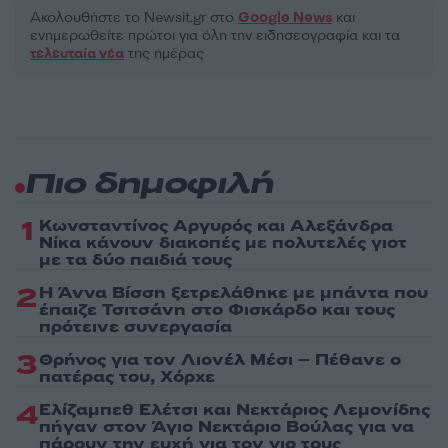
Ακολουθήστε το Νewsit.gr στο
Google News
και
ενημερωθείτε πρώτοι για όλη την ειδησεογραφία και τα
τελευταία νέα
της ημέρας
Πιο δημοφιλή
1
Κωνσταντίνος Αργυρός και Αλεξάνδρα
Νίκα κάνουν διακοπές με πολυτελές γιοτ
με τα δύο παιδιά τους
2
Η Άννα Βίσση ξετρελάθηκε με μπάντα που
έπαιζε Τσιτσάνη στο Φισκάρδο και τους
πρότεινε συνεργασία
3
Θρήνος για τον Λιονέλ Μέσι – Πέθανε ο
πατέρας του, Χόρχε
4
Ελίζαμπεθ Ελέτσι και Νεκτάριος Λεμονίδης
πήγαν στον Άγιο Νεκτάριο Βούλας για να
πάρουν την ευχή για τον γιο τους