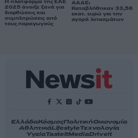
Η πλατφόρμα της ΕΑΕ
ΑΑΔΕ:
2025 άνοιξε ξανά για
Καταβλήθηκαν 33,58
διορθώσεις και
εκατ. ευρώ για την
συμπληρώσεις από
αγορά λιπασμάτων
τους παραγωγούς
Ελλάδα
Κόσμος
Πολιτική
Οικονομία
Αθλητικά
Lifestyle
Τεχνολογία
Υγεία
Tasteit
Media
Driveit