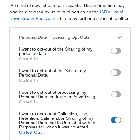
Υποβολή σχολίου
IAB’s list of downstream participants. This information may
also be disclosed by us to third parties on the
IAB’s List of
Downstream Participants
that may further disclose it to other
Όροι Χρήσης
. Το site προστατεύεται από reCAPTCHA, ισχύουν
Πολιτική Απορρήτου
&
Όροι Χρήσης
της Google.
third parties.
Χρηστικά
Please note that this website/app uses one or more Google
Personal Data Processing Opt Outs
ΑΙΤΗΣΕΙΣ
ΑΛΛΑΖΩ ΘΕΡΜΟΣΙΦΩΝΑ
services and may gather and store information including but
not limited to your visit or usage behaviour. You may click to
I want to opt-out of the Sharing of my
personal data.
Share:
grant or deny consent to Google and its third-party tags to
Opted In
use your data for below specified purposes in below Google
consent section.
I want to opt-out of the Sale of my
Ακολουθήστε το Νewsit.gr στο
Google News
και
Personal Data.
ενημερωθείτε πρώτοι για όλη την ειδησεογραφία και τα
Opted In
τελευταία νέα
της ημέρας
I want to opt-out of processing my
Personal Data for Targeted Advertising.
Opted In
I want to opt-out of Collection, Use,
Retention, Sale, and/or Sharing of my
Πιο δημοφιλή
Personal Data that Is Unrelated with the
Purposes for which it was collected.
Opted Out
1
Ηφαίστειο Σαντορίνης: Ένας 15χρονος που