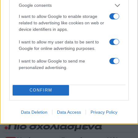
δεν πρόλαβε να ξεφύγει από το τσουνάμι
Google consents
μπορεί να αλλάξει τη χρονολογία της
προϊστορικής έκρηξης
I want to allow Google to enable storage
2
Παρκαδόρος στο Ελαφονήσι συνελήφθη
related to advertising like cookies on web or
για έβδομη φορά - Τον «τσάκωσαν»
device identifiers in apps.
αστυνομικοί που προσποιήθηκαν τους
τουρίστες
I want to allow my user data to be sent to
3
Στην Κρήτη ο Κυριάκος Μητσοτάκης,
Google for online advertising purposes.
συνεχίζει τις ολιγοήμερες διακοπές του –
Πού βρέθηκε το Σάββατο
I want to allow Google to send me
4
personalized advertising.
«Φιάσκο» στη Μαδέιρα με το γάμο του
Κριστιάνο Ρονάλντο: Χιλιάδες άνθρωποι
πήγαν σε λάθος εκκλησία και προκάλεσαν
το γέλιο στον Πορτογάλο
CONFIRM
5
Η Ιωάννα Τούνη στο νοσοκομείο με
τροφική δηλητηρίαση: «Σέρνομαι και
ελπίζω να συνέλθω»
Data Deletion
Data Access
Privacy Policy
Πιο σχολιασμένα