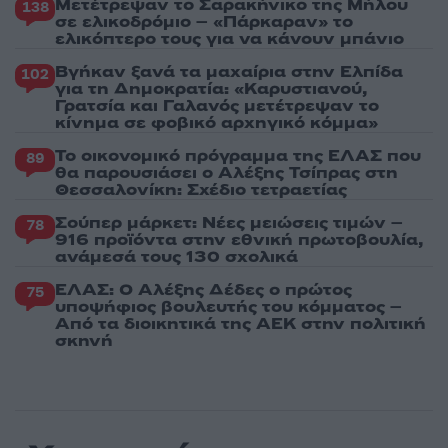
Μετέτρεψαν το Σαρακήνικο της Μήλου
138
σε ελικοδρόμιο – «Πάρκαραν» το
ελικόπτερο τους για να κάνουν μπάνιο
Βγήκαν ξανά τα μαχαίρια στην Ελπίδα
102
για τη Δημοκρατία: «Καρυστιανού,
Γρατσία και Γαλανός μετέτρεψαν το
κίνημα σε φοβικό αρχηγικό κόμμα»
Το οικονομικό πρόγραμμα της ΕΛΑΣ που
89
θα παρουσιάσει ο Αλέξης Τσίπρας στη
Θεσσαλονίκη: Σχέδιο τετραετίας
Σούπερ μάρκετ: Νέες μειώσεις τιμών –
78
916 προϊόντα στην εθνική πρωτοβουλία,
ανάμεσά τους 130 σχολικά
ΕΛΑΣ: Ο Αλέξης Δέδες ο πρώτος
75
υποψήφιος βουλευτής του κόμματος –
Από τα διοικητικά της ΑΕΚ στην πολιτική
σκηνή