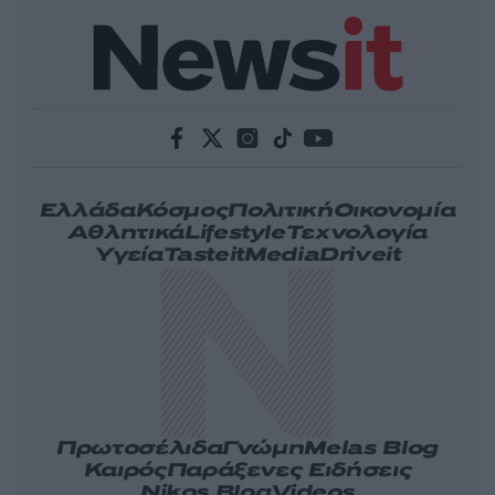
Ελλάδα
Κόσμος
Πολιτική
Οικονομία
Αθλητικά
Lifestyle
Τεχνολογία
Υγεία
Tasteit
Media
Driveit
Πρωτοσέλιδα
Γνώμη
Melas Blog
Καιρός
Παράξενες Ειδήσεις
Nikos Blog
Videos