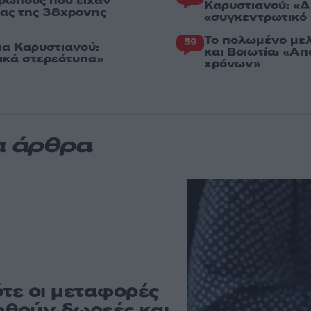
ρώπους που είχαν
Καρυστιανού: «Δ
ιας της 38χρονης
«συγκεντρωτικό
Το πολωμένο μελ
59
μα Καρυστιανού:
και Βοιωτία: «Α
γικά στερεότυπα»
χρόνων»
α άρθρα
ότε οι μεταφορές
ηθούν δωρεές και