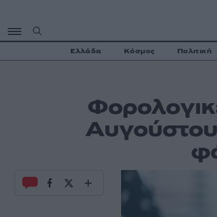
Μετάβαση
σε
περιεχόμενο
Ελλάδα
Κόσμος
Πολιτική
Φορολογικ
Αυγούστου
φ