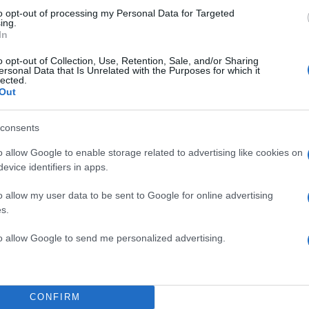
to opt-out of processing my Personal Data for Targeted
ing.
In
Σχολίασε εδώ
o opt-out of Collection, Use, Retention, Sale, and/or Sharing
ersonal Data that Is Unrelated with the Purposes for which it
lected.
50
Out
consents
o allow Google to enable storage related to advertising like cookies on
evice identifiers in apps.
2000 /
Υποβολή σχολίου
o allow my user data to be sent to Google for online advertising
s.
ροστατεύεται από reCAPTCHA, ισχύουν
Πολιτική Απορρήτου
&
Όροι Χρήσης
της
to allow Google to send me personalized advertising.
Χρηστικά
ΛΟΓΙΚΕΣ ΔΗΛΩΣΕΙΣ
ΦΟΡΟΣ ΕΙΣΟΔΗΜΑΤΟΣ
CONFIRM
Share: