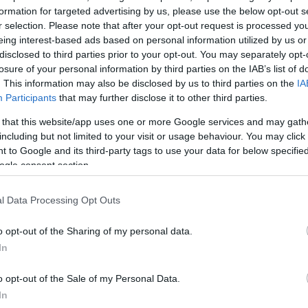
 είναι έως στις 9 Αυγούστου 2024.
formation for targeted advertising by us, please use the below opt-out s
r selection. Please note that after your opt-out request is processed y
ΔΙΑΦΗΜΙΣΗ
eing interest-based ads based on personal information utilized by us or
disclosed to third parties prior to your opt-out. You may separately opt-
losure of your personal information by third parties on the IAB’s list of
. This information may also be disclosed by us to third parties on the
IA
Participants
that may further disclose it to other third parties.
 that this website/app uses one or more Google services and may gath
including but not limited to your visit or usage behaviour. You may click 
 to Google and its third-party tags to use your data for below specifi
ogle consent section.
l Data Processing Opt Outs
o opt-out of the Sharing of my personal data.
In
α
o opt-out of the Sale of my Personal Data.
In