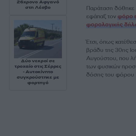
26χρονο Αφγανό
στη Λέσβο
Παράταση δόθηκε 
εφάπαξ τον
φόρο 
φορολογικής δή
Έτσι, όπως κατέθε
βράδυ της 30ης Ιο
Αυγούστου, που λ
Δύο νεκροί σε
των φυσικών προσώ
τροχαίο στις Σέρρες
- Αυτοκίνητο
δόσης του φόρου 
συγκρούστηκε με
φορτηγό