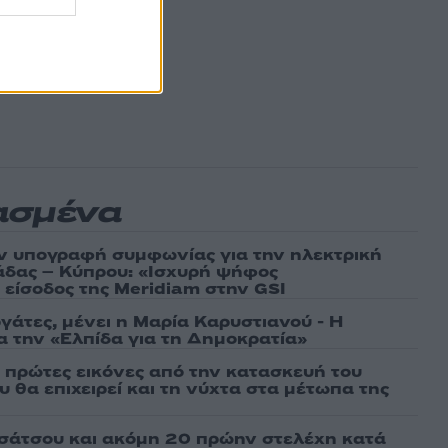
ασμένα
ν υπογραφή συμφωνίας για την ηλεκτρική
άδας – Κύπρου: «Ισχυρή ψήφος
 είσοδος της Meridiam στην GSI
γάτες, μένει η Μαρία Καρυστιανού - Η
α την «Ελπίδα για τη Δημοκρατία»
ι πρώτες εικόνες από την κατασκευή του
 θα επιχειρεί και τη νύχτα στα μέτωπα της
σάτσου και ακόμη 20 πρώην στελέχη κατά