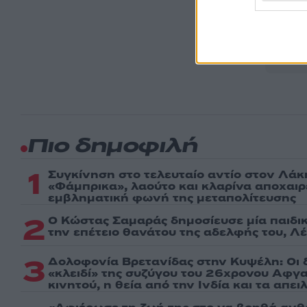
Ακολου
πρώτοι
ημέρα
Πιο δημοφιλή
1
Συγκίνηση στο τελευταίο αντίο στον Λάκ
«Φάμπρικα», λαούτο και κλαρίνα αποχαι
εμβληματική φωνή της μεταπολίτευσης
2
Ο Κώστας Σαμαράς δημοσίευσε μία παιδι
την επέτειο θανάτου της αδελφής του, Λ
3
Δολοφονία Βρετανίδας στην Κυψέλη: Οι 
«κλειδί» της συζύγου του 26χρονου Αφγα
κινητού, η θεία από την Ινδία και τα απε