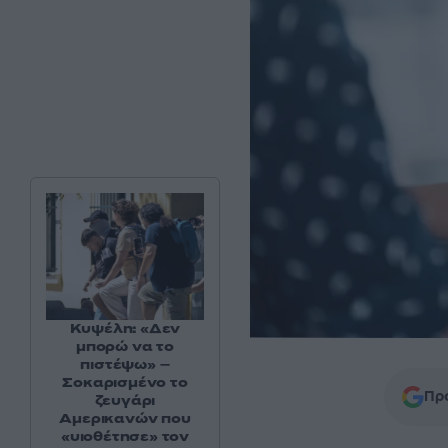
Κυψέλη: «Δεν
μπορώ να το
πιστέψω» –
Σοκαρισμένο το
Προ
ζευγάρι
Αμερικανών που
«υιοθέτησε» τον