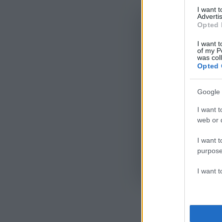
I want 
Advertis
Opted 
I want t
of my P
was col
Opted 
Google 
I want t
web or d
I want t
purpose
Όροι Χρήσης
. Το site π
I want 
Google.
ΦΟΡΟ