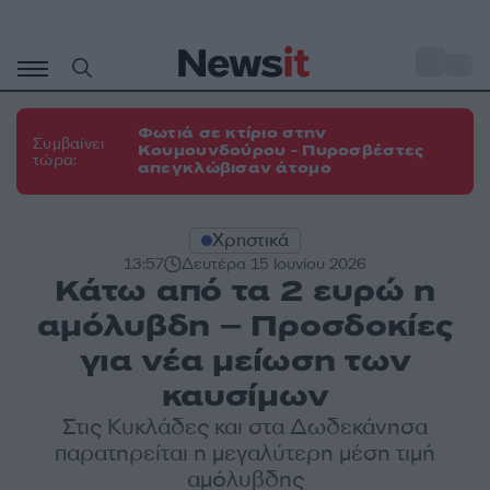
Μετάβαση
σε
o
31
περιεχόμενο
Φωτιά σε κτίριο στην
Συμβαίνει
Κουμουνδούρου - Πυροσβέστες
τώρα:
απεγκλώβισαν άτομο
Χρηστικά
13:57
Δευτέρα 15 Ιουνίου 2026
Κάτω από τα 2 ευρώ η
αμόλυβδη – Προσδοκίες
για νέα μείωση των
καυσίμων
Στις Κυκλάδες και στα Δωδεκάνησα
παρατηρείται η μεγαλύτερη μέση τιμή
αμόλυβδης