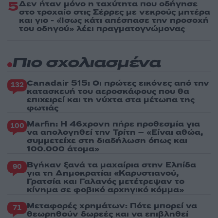
5
Δεν ήταν μόνο η ταχύτητα που οδήγησε
στο τροχαίο στις Σέρρες με νεκρούς μητέρα
και γιο - «Ίσως κάτι απέσπασε την προσοχή
του οδηγού» λέει πραγματογνώμονας
Πιο σχολιασμένα
Canadair 515: Οι πρώτες εικόνες από την
132
κατασκευή του αεροσκάφους που θα
επιχειρεί και τη νύχτα στα μέτωπα της
φωτιάς
Marfin: Η 46χρονη πήρε προθεσμία για
100
να απολογηθεί την Τρίτη – «Είναι αθώα,
συμμετείχε στη διαδήλωση όπως και
100.000 άτομα»
Βγήκαν ξανά τα μαχαίρια στην Ελπίδα
90
για τη Δημοκρατία: «Καρυστιανού,
Γρατσία και Γαλανός μετέτρεψαν το
κίνημα σε φοβικό αρχηγικό κόμμα»
Μεταφορές χρημάτων: Πότε μπορεί να
71
θεωρηθούν δωρεές και να επιβληθεί