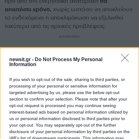
πριν από την ενεργειακή αναταραχή
θα
απαιτήσει χρόνο,
χωρίς ωστόσο να αποκλείουν
το ενδεχόμενο η αποκλιμάκωση να εξελιχθεί
ταχύτερα από τις αρχικές προβλέψεις.
ΔΙΑΦΗΜΙΣΗ
newsit.gr -
Do Not Process My Personal
Information
If you wish to opt-out of the sale, sharing to third parties, or
processing of your personal or sensitive information for
targeted advertising by us, please use the below opt-out
section to confirm your selection. Please note that after your
opt-out request is processed you may continue seeing
interest-based ads based on personal information utilized by
us or personal information disclosed to third parties prior to
your opt-out. You may separately opt-out of the further
Αν τα χάσατε
disclosure of your personal information by third parties on the
IAB’s list of downstream participants. This information may