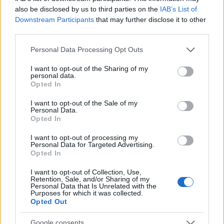
also be disclosed by us to third parties on the
IAB’s List of
Downstream Participants
that may further disclose it to other
third parties.
Please note that this website/app uses one or more Google
Personal Data Processing Opt Outs
services and may gather and store information including but
not limited to your visit or usage behaviour. You may click to
I want to opt-out of the Sharing of my
personal data.
grant or deny consent to Google and its third-party tags to
Opted In
use your data for below specified purposes in below Google
Marfin: «Δεν υπάρχει
Μυστράς: Με ψυχολογ
consent section.
I want to opt-out of the Sale of my
ταυτοποίηση» λέει ο
προβλήματα ο 55χρο
Personal Data.
δικηγόρος της 46χρονης –
που έκρυψε τον νεκ
Opted In
Η ξανθιά κοτσίδα και η
πατέρα του σε καταψ
εξέταση του 2022 για την
– «Δεν είπε ποτέ ότι 
I want to opt-out of processing my
ίδια υπόθεση
έκανε για τα χρήματ
Personal Data for Targeted Advertising.
Opted In
Σχόλια
I want to opt-out of Collection, Use,
Retention, Sale, and/or Sharing of my
Personal Data that Is Unrelated with the
Purposes for which it was collected.
Opted Out
Google consents