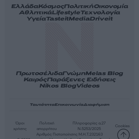
Ελλάδα
Κόσμος
Πολιτική
Οικονομία
Αθλητικά
Lifestyle
Τεχνολογία
Υγεία
Tasteit
Media
Driveit
Πρωτοσέλιδα
Γνώμη
Melas Blog
Καιρός
Παράξενες Ειδήσεις
Nikos Blog
Videos
Ταυτότητα
Επικοινωνία
Διαφήμιση
Όροι
Πολιτική
Πληροφορίες α.27
Cookies
χρήσης
απορρήτου
Ν.5253/2025
Αριθμός Πιστοποίησης Μ.Η.Τ.232163