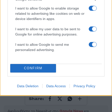
Σχολίασε εδώ
I want to allow Google to enable storage
related to advertising like cookies on web or
device identifiers in apps.
50 /50
I want to allow my user data to be sent to
Google for online advertising purposes.
I want to allow Google to send me
2000 /2000
personalized advertising.
Υποβολή σχολίου
CONFIRM
Όροι Χρήσης
. Το site προστατεύεται από reCAPTCHA, ισχύουν
Πολιτική Απορρήτου
&
Όροι Χρήσης
της Google.
Χρηστικά
Data Deletion
Data Access
Privacy Policy
ΑΜΟΛΥΒΔΗ
ΒΕΝΖΙΝΗ
ΝΤΙΖΕΛ
Share:
Ακολουθήστε το Νewsit.gr στο
Google News
και