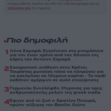
ενημερωθείτε πρώτοι για όλη την ειδησεογραφία και τα
τελευταία νέα
της ημέρας
Πιο δημοφιλή
1
Λένα Σαμαρά: Συγκίνηση στο μνημόσυνο
για τον έναν χρόνο από τον θάνατο της
κόρης του Αντώνη Σαμαρά
2
Σοκαριστική υπόθεση στην Κρήτη:
Τουρίστας ρωτούσε πόσο να πληρώσει για
να ασελγήσει σε 10χρονο κορίτσι - Το παιδί
καθόταν αμέριμνο σε αυλή επιχείρησης
3
Γερμανία: Συνελήφθη 31χρονος για τρεις
ανθρωποκτονίες μελών της greek mafia
4
Έφυγε από τη ζωή η Χριστίνα Πιτουρά,
πρώην σύζυγος του Βασίλη Χιώτη