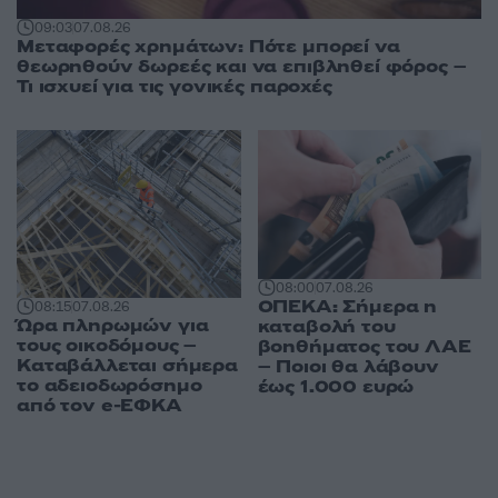
09:03
07.08.26
Μεταφορές χρημάτων: Πότε μπορεί να
θεωρηθούν δωρεές και να επιβληθεί φόρος –
Τι ισχυεί για τις γονικές παροχές
08:00
07.08.26
ΟΠΕΚΑ: Σήμερα η
08:15
07.08.26
Ώρα πληρωμών για
καταβολή του
τους οικοδόμους –
βοηθήματος του ΛΑΕ
Καταβάλλεται σήμερα
– Ποιοι θα λάβουν
το αδειοδωρόσημο
έως 1.000 ευρώ
από τον e-ΕΦΚΑ