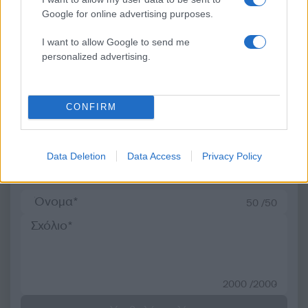
Αυξημένος ο κίνδυνος
σορός που βρέθηκε σ
φωτιάς, συναγερμός σε 6
Λυκαβηττό - Από πτώσ
Google for online advertising purposes.
περιφέρειες
θάνατός της
I want to allow Google to send me
personalized advertising.
Σχόλια
CONFIRM
Data Deletion
Data Access
Privacy Policy
Σχολίασε εδώ
50 /50
2000 /2000