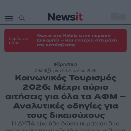
Μετάβαση
σε
o
35
περιεχόμενο
Φωτιά στο Κιλκίς στην περιοχή
Συμβαίνει
Ευκαρπία – Και εναέρια στη μάχη
τώρα:
της κατάσβεσης
Χρηστικά
09:59
Τρίτη 28 Απριλίου 2026
Κοινωνικός Τουρισμός
2026: Μέχρι αύριο
αιτήσεις για όλα τα ΑΦΜ –
Αναλυτικές οδηγίες για
τους δικαιούχους
Η ΔΥΠΑ είχε ήδη δώσει παράταση δύο
ημερών για την υποβολή αιτήσεων καθώς η