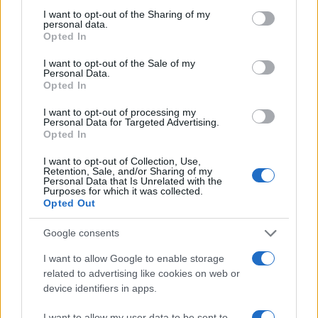
not limited to your visit or usage behaviour. You may click to
I want to opt-out of the Sharing of my
personal data.
grant or deny consent to Google and its third-party tags to
Opted In
use your data for below specified purposes in below Google
consent section.
I want to opt-out of the Sale of my
Personal Data.
Opted In
I want to opt-out of processing my
Personal Data for Targeted Advertising.
Opted In
Αν τα χάσατε
I want to opt-out of Collection, Use,
Retention, Sale, and/or Sharing of my
Personal Data that Is Unrelated with the
Purposes for which it was collected.
Opted Out
Google consents
I want to allow Google to enable storage
related to advertising like cookies on web or
device identifiers in apps.
Καιρός «hot – dry – windy»
Σε 57χρονη αγνοούμ
τις επόμενες 48 ώρες:
από την Κυψέλη ανήκε
I want to allow my user data to be sent to