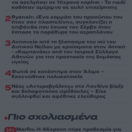
να ασελγήσει σε 10χρονο κορίτσι - Το παιδί
καθόταν αμέριμνο σε αυλή επιχείρησης
2
Ryanair: «Ένα κομμάτι του προσώπου του
ήταν σαν πλαστελίνη», συγκλονίζει η
επιβάτιδα που έσωσε τον Σέρβο όταν
έσπασε το παράθυρο του αεροπλάνου
3
Ανησυχία από το ξέσπασμα του ιού του
Δυτικού Νείλου με κρούσματα στην Αττική
- «Καμπανάκι» από τον Ιατρικό Σύλλογο
Αθηνών για την προστασία της δημόσιας
υγείας
4
Φωτιά σε κατάστημα στον Άλιμο –
Εκκενώθηκε πολυκατοικία
5
Νέος «Αντεροβγάλτης» στο Λονδίνο βίαζε
και δολοφονούσε ιερόδουλες – Είχε
συλληφθεί και αφέθηκε ελεύθερος
Πιο σχολιασμένα
Marfin: Η 46χρονη πήρε προθεσμία για
101