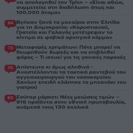
να απολογηθεί την Τρίτη – «Είναι αθώα,
συμμετείχε στη διαδήλωση όπως και
100.000 άτομα»
Βγήκαν ξανά τα μαχαίρια στην Ελπίδα
94
για τη Δημοκρατία: «Καρυστιανού,
Γρατσία και Γαλανός μετέτρεψαν το
κίνημα σε φοβικό αρχηγικό κόμμα»
Μεταφορές χρημάτων: Πότε μπορεί να
73
θεωρηθούν δωρεές και να επιβληθεί
φόρος – Τι ισχυεί για τις γονικές παροχές
Απίστευτο κι όμως αληθινό -
70
Aναστέλλονται τα τακτικά ραντεβού του
αγγειοχειρουργού του νοσοκομείου
Χανίων επειδή κλάπηκε το μηχανάκι του
γιατρού
Σούπερ μάρκετ: Νέες μειώσεις τιμών –
60
916 προϊόντα στην εθνική πρωτοβουλία,
ανάμεσά τους 130 σχολικά