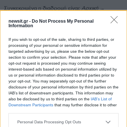
Συγκεκριμένα η διαδρομή είναι:
Αρχική →
Εργασία και Ασφάλιση → Αποζημιώσεις και
newsit.gr -
Do Not Process My Personal
Παροχές → Πάροχοι Κοινωνικού Τουρισμού
Information
Στο Μητρώο Παρόχων εντάσσονται αυτόματα οι
If you wish to opt-out of the sale, sharing to third parties, or
processing of your personal or sensitive information for
πάροχοι του προηγούμενου έτους, αρκεί να
targeted advertising by us, please use the below opt-out
επικαιροποιήσουν τα δικαιολογητικά συμμετοχής.
section to confirm your selection. Please note that after your
opt-out request is processed you may continue seeing
interest-based ads based on personal information utilized by
Για περισσότερες πληροφορίες:
us or personal information disclosed to third parties prior to
https://www.dypa.gov.gr/koinonikos-
your opt-out. You may separately opt-out of the further
toyrismos
disclosure of your personal information by third parties on the
IAB’s list of downstream participants. This information may
ΔΙΑΦΗΜΙΣΗ
also be disclosed by us to third parties on the
IAB’s List of
Downstream Participants
that may further disclose it to other
third parties.
Please note that this website/app uses one or more Google
Personal Data Processing Opt Outs
services and may gather and store information including but