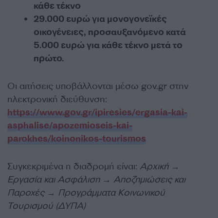
κάθε τέκνο
29.000 ευρώ για μονογονεϊκές
οικογένειες, προσαυξανόμενο κατά
5.000 ευρώ για κάθε τέκνο μετά το
πρώτο.
Οι αιτήσεις υποβάλλονται μέσω gov.gr στην
ηλεκτρονική διεύθυνση:
https://www.gov.gr/ipiresies/ergasia-kai-
asphalise/apozemioseis-kai-
parokhes/koinonikos-tourismos
Συγκεκριμένα η διαδρομή είναι:
Αρχική →
Εργασία και Ασφάλιση → Αποζημιώσεις και
Παροχές → Προγράμματα Κοινωνικού
Τουρισμού (ΔΥΠΑ)