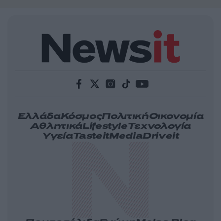
Ελλάδα
Κόσμος
Πολιτική
Οικονομία
Αθλητικά
Lifestyle
Τεχνολογία
Υγεία
Tasteit
Media
Driveit