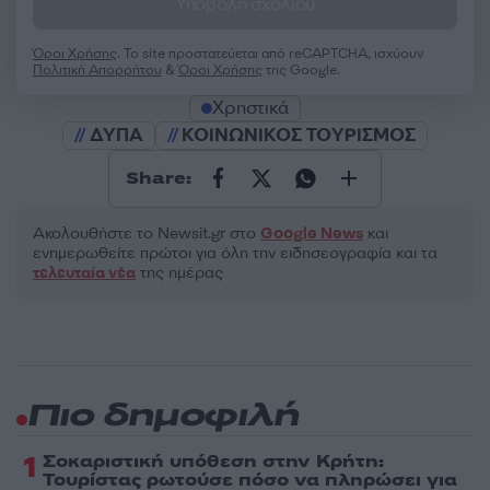
Υποβολή σχολίου
Όροι Χρήσης
. Το site προστατεύεται από reCAPTCHA, ισχύουν
Πολιτική Απορρήτου
&
Όροι Χρήσης
της Google.
Χρηστικά
ΔΥΠΑ
ΚΟΙΝΩΝΙΚΟΣ ΤΟΥΡΙΣΜΟΣ
Share:
Ακολουθήστε το Νewsit.gr στο
Google News
και
ενημερωθείτε πρώτοι για όλη την ειδησεογραφία και τα
τελευταία νέα
της ημέρας
Πιο δημοφιλή
1
Σοκαριστική υπόθεση στην Κρήτη:
Τουρίστας ρωτούσε πόσο να πληρώσει για