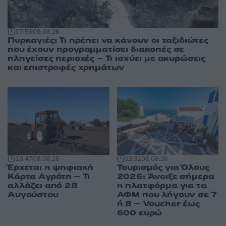
07:56
09.08.26
Πυρκαγιές: Τι πρέπει να κάνουν οι ταξιδιώτες
που έχουν προγραμματίσει διακοπές σε
πληγείσες περιοχές – Τι ισχύει με ακυρώσεις
και επιστροφές χρημάτων
18:47
08.08.26
12:31
08.08.26
Έρχεται η ψηφιακή
Τουρισμός για Όλους
Κάρτα Αγρότη – Τι
2026: Άνοιξε σήμερα
αλλάζει από 28
η πλατφόρμα για τα
Αυγούστου
ΑΦΜ που λήγουν σε 7
ή 8 – Voucher έως
600 ευρώ