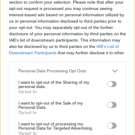
section to confirm your selection. Please note that after your
opt-out request is processed you may continue seeing
interest-based ads based on personal information utilized by
us or personal information disclosed to third parties prior to
your opt-out. You may separately opt-out of the further
Σεισμός στην Κολομβία:
Τραμπ: Θέλω από το Ι
disclosure of your personal information by third parties on the
«Πάγωσα, δεν μπορούσα
αποζημιώσεις για το
IAB’s list of downstream participants. This information may
να κρατήσω την ισορροπία
νεκρούς και τραυματί
also be disclosed by us to third parties on the
IAB’s List of
μου» λέει Έλληνας στη
του πολέμου κι όχι μ
Μπογκοτά
Downstream Participants
that may further disclose it to other
third parties.
Please note that this website/app uses one or more Google
Personal Data Processing Opt Outs
Σχόλια
services and may gather and store information including but
not limited to your visit or usage behaviour. You may click to
I want to opt-out of the Sharing of my
personal data.
grant or deny consent to Google and its third-party tags to
Opted In
use your data for below specified purposes in below Google
consent section.
I want to opt-out of the Sale of my
Σχολίασε εδώ
Personal Data.
Opted In
I want to opt-out of processing my
50 /50
Personal Data for Targeted Advertising.
Opted In