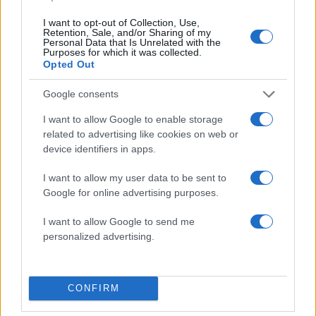
I want to opt-out of Collection, Use,
Retention, Sale, and/or Sharing of my
Personal Data that Is Unrelated with the
Purposes for which it was collected.
2000 /2000
Opted Out
Υποβολή σχολίου
Google consents
I want to allow Google to enable storage
Όροι Χρήσης
. Το site προστατεύεται από reCAPTCHA, ισχύουν
Πολιτική Απορρήτου
&
Όροι Χρήσης
της Google.
related to advertising like cookies on web or
device identifiers in apps.
Χρηστικά
ΗΛΕΚΤΡΙΚΟΣ
ΝΕΟ ΦΑΛΗΡΟ
I want to allow my user data to be sent to
ΠΥΡΓΟΣ ΠΕΙΡΑΙΑ
Google for online advertising purposes.
Share:
I want to allow Google to send me
personalized advertising.
Ακολουθήστε το Νewsit.gr στο
Google News
και
ενημερωθείτε πρώτοι για όλη την ειδησεογραφία και τα
τελευταία νέα
της ημέρας
CONFIRM