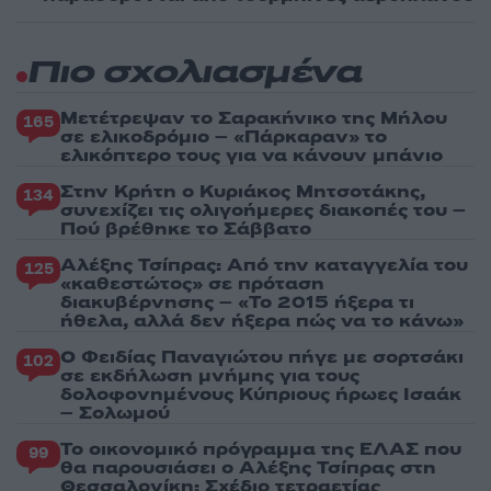
Πιο σχολιασμένα
Μετέτρεψαν το Σαρακήνικο της Μήλου
165
σε ελικοδρόμιο – «Πάρκαραν» το
ελικόπτερο τους για να κάνουν μπάνιο
Στην Κρήτη ο Κυριάκος Μητσοτάκης,
134
συνεχίζει τις ολιγοήμερες διακοπές του –
Πού βρέθηκε το Σάββατο
Αλέξης Τσίπρας: Από την καταγγελία του
125
«καθεστώτος» σε πρόταση
διακυβέρνησης – «Το 2015 ήξερα τι
ήθελα, αλλά δεν ήξερα πώς να το κάνω»
Ο Φειδίας Παναγιώτου πήγε με σορτσάκι
102
σε εκδήλωση μνήμης για τους
δολοφονημένους Κύπριους ήρωες Ισαάκ
– Σολωμού
Το οικονομικό πρόγραμμα της ΕΛΑΣ που
99
θα παρουσιάσει ο Αλέξης Τσίπρας στη
Θεσσαλονίκη: Σχέδιο τετραετίας