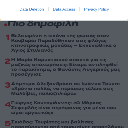
Data Deletion
Data Access
Privacy Policy
Πιο δημοφιλή
1
Βελτιωμένη η εικόνα της φωτιάς στον
Κουβαρά: Παραδόθηκαν στις φλόγες
κτηνοτροφικές μονάδες – Εκκενώθηκε ο
Άγιος Στυλιανός
2
Η Μαρία Καρυστιανού απαντά για τις
μαζικές αποχωρήσεις: Είχαμε αντιληφθεί
το παρακίνημα, ο Θανάσης Αυγερινός μας
προσέγγισε
3
Δήμητρα Αλεξανδράκη σε Ιωάννα Τούνη:
«Χρόνια πολλά, να περάσεις τέλεια στις
Μαλδίβες, παλιοζηλιάρα»
4
Γιώργος Κοντογιάννης: «Ο Μάρκος
Σεφερλής είναι περήφανος για μένα που
είμαι εργατικός»
5
Σκιάθος: Τουρίστες και βαλίτσες
παρασύρονται από τουρμπίνες αεροπλάνου