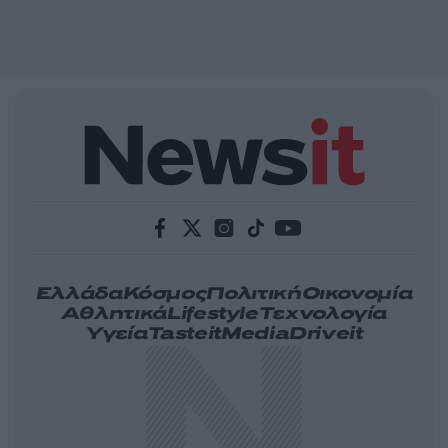
Ελλάδα
Κόσμος
Πολιτική
Οικονομία
Αθλητικά
Lifestyle
Τεχνολογία
Υγεία
Tasteit
Media
Driveit