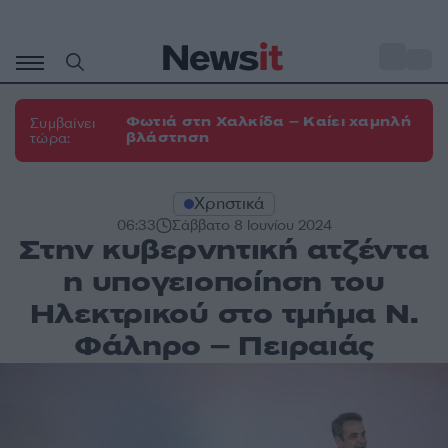
Μετάβαση
σε
o
30
περιεχόμενο
Φωτιά στη Χαλκίδα – Καίει χαμηλή
Συμβαίνει
βλάστηση
τώρα:
Χρηστικά
06:33
Σάββατο 8 Ιουνίου 2024
Στην κυβερνητική ατζέντα
η υπογειοποίηση του
Ηλεκτρικού στο τμήμα Ν.
Φάληρο – Πειραιάς