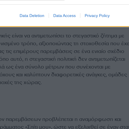
Data Deletion
Data Access
Privacy Policy
ικής είναι να αντιμετωπίσει το στεγαστικό ζήτημα με
ονισμένο τρόπο, αξιοποιώντας τη στοχοθεσία που έχε
ας τις επιμέρους παρεμβάσεις σε ένα ενιαίο σχέδιο
πο αυτό, η στεγαστική πολιτική δεν αντιμετωπίζεται
λά ως ένα σύνολο μέτρων που συνέχονται με
όχους και καλύπτουν διαφορετικές ανάγκες, ομάδες
ιοχές της χώρας.
ών παρεμβάσεων προβλέπεται η αναμόρφωση και
άμματος «Σπίτι μου», ώστε να εξελιχθεί σε έναν στ