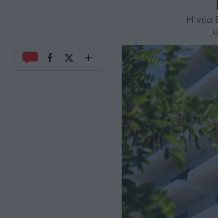
H νέα 
σ