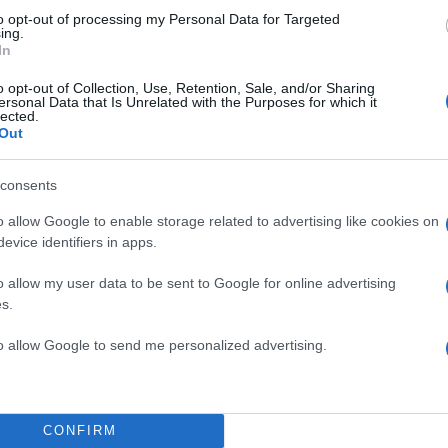
to opt-out of processing my Personal Data for Targeted
ing.
In
o opt-out of Collection, Use, Retention, Sale, and/or Sharing
ersonal Data that Is Unrelated with the Purposes for which it
lected.
Out
consents
o allow Google to enable storage related to advertising like cookies on
evice identifiers in apps.
o allow my user data to be sent to Google for online advertising
s.
to allow Google to send me personalized advertising.
CONFIRM