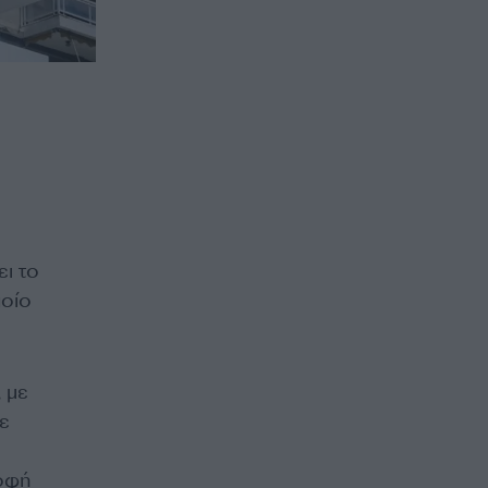
ο
ει το
ποίο
 με
ε
ροφή