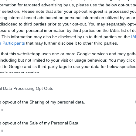
formation for targeted advertising by us, please use the below opt-out s
ρίες μέτρων υπάρχουν διαθέσιμες στην Πύλη Στεγαστ
r selection. Please note that after your opt-out request is processed y
eing interest-based ads based on personal information utilized by us or
gov.gr
) και ομαδοποιούνται βάσει της τυπολογίας το
disclosed to third parties prior to your opt-out. You may separately opt-
ογικά και λοιπές παρεμβάσεις) και της κατάστασης τ
losure of your personal information by third parties on the IAB’s list of
η και υπό σχεδιασμό). Αθροίζουν συνολικά 48 μέτρα κ
. This information may also be disclosed by us to third parties on the
IA
Participants
that may further disclose it to other third parties.
γισμό 6,5 δισ. ευρώ. Εξ αυτών στη Στρατηγική
 σημαντικότερα.
 that this website/app uses one or more Google services and may gath
including but not limited to your visit or usage behaviour. You may click 
 to Google and its third-party tags to use your data for below specifi
ορά 14 πρόσθετα προτεινόμενα μέτρα τα οποία
ogle consent section.
υστάσεις στη Μελέτη Εθνικής Στεγαστικής Στρατηγ
τηθούν, εκτιμάται ότι θα ενισχύσουν περαιτέρω το συ
l Data Processing Opt Outs
ης.
o opt-out of the Sharing of my personal data.
In
ΔΙΑΦΗΜΙΣΗ
o opt-out of the Sale of my Personal Data.
In