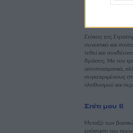
Στόχος της Στρατηγ
συνεκτικό και συντ
τεθεί και συνδέοντ
δράσης. Με τον τρό
αποσπασματικά, αλ
συγκεκριμένους στ
πληθυσμού και περ
Σπίτι μου ΙΙ
Μεταξύ των βασικ
επέκταση του προγρ