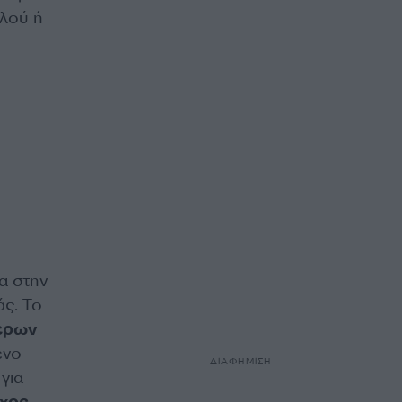
ηλού ή
α στην
άς. Το
ερων
ένο
ΔΙΑΦΗΜΙΣΗ
 για
όχος