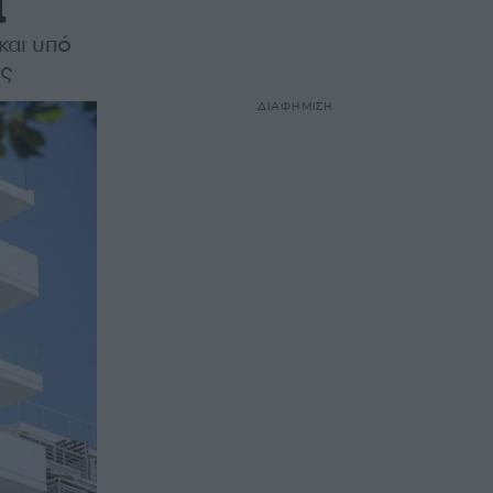
α
και υπό
ις
ΔΙΑΦΗΜΙΣΗ