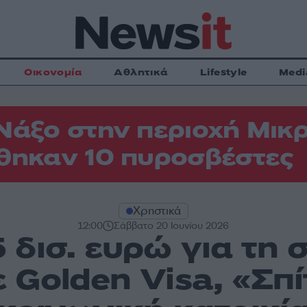
Οικονομία
Αθλητικά
Lifestyle
Medi
Νάξο στην περιοχή Μικρ
θηκαν 10 πυροσβέστες
Χρηστικά
12:00
Σάββατο 20 Ιουνίου 2026
 δισ. ευρώ για τη 
 Golden Visa, «Σπί