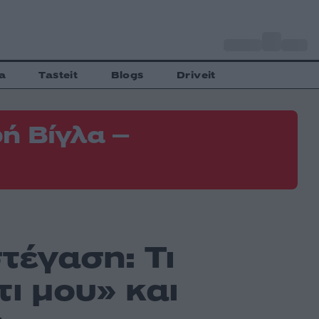
o
Αθήνα
35
C
a
Tasteit
Blogs
Driveit
ή Βίγλα –
στέγαση: Τι
τι μου» και