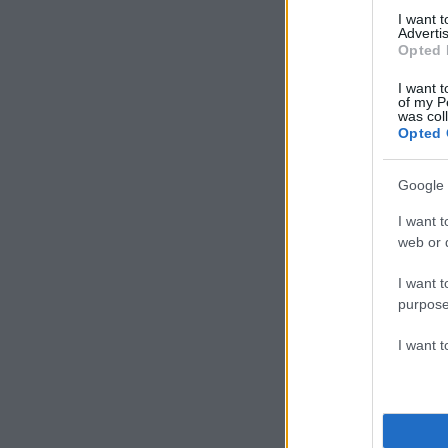
I want 
Advertis
Opted 
I want t
of my P
was col
Opted 
Google 
I want t
web or d
I want t
purpose
I want 