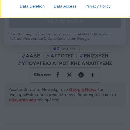
Data Deletion
Data Access
Privacy Policy
2000 /2000
Υποβολή σχολίου
Όροι Χρήσης
. Το site προστατεύεται από reCAPTCHA, ισχύουν
Πολιτική Απορρήτου
&
Όροι Χρήσης
της Google.
Χρηστικά
ΑΑΔΕ
ΑΓΡΟΤΕΣ
ΕΝΙΣΧΥΣΗ
ΥΠΟΥΡΓΕΙΟ ΑΓΡΟΤΙΚΗΣ ΑΝΑΠΤΥΞΗΣ
Share:
Ακολουθήστε το Νewsit.gr στο
Google News
και
ενημερωθείτε πρώτοι για όλη την ειδησεογραφία και τα
τελευταία νέα
της ημέρας