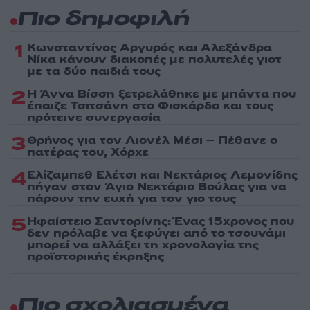
Πιο δημοφιλή
1
Κωνσταντίνος Αργυρός και Αλεξάνδρα
Νίκα κάνουν διακοπές με πολυτελές γιοτ
με τα δύο παιδιά τους
2
Η Άννα Βίσση ξετρελάθηκε με μπάντα που
έπαιζε Τσιτσάνη στο Φισκάρδο και τους
πρότεινε συνεργασία
3
Θρήνος για τον Λιονέλ Μέσι – Πέθανε ο
πατέρας του, Χόρχε
4
Ελίζαμπεθ Ελέτσι και Νεκτάριος Λεμονίδης
πήγαν στον Άγιο Νεκτάριο Βούλας για να
πάρουν την ευχή για τον γιο τους
5
Ηφαίστειο Σαντορίνης: Ένας 15χρονος που
δεν πρόλαβε να ξεφύγει από το τσουνάμι
μπορεί να αλλάξει τη χρονολογία της
προϊστορικής έκρηξης
Πιο σχολιασμένα