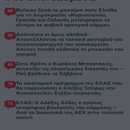
Βγήκαν ξανά τα μαχαίρια στην Ελπίδα
98
για τη Δημοκρατία: «Καρυστιανού,
Γρατσία και Γαλανός μετέτρεψαν το
κίνημα σε φοβικό αρχηγικό κόμμα»
Απίστευτο κι όμως αληθινό -
88
Aναστέλλονται τα τακτικά ραντεβού του
αγγειοχειρουργού του νοσοκομείου
Χανίων επειδή κλάπηκε το μηχανάκι του
γιατρού
Στην Κρήτη ο Κυριάκος Μητσοτάκης,
85
συνεχίζει τις ολιγοήμερες διακοπές του –
Πού βρέθηκε το Σάββατο
Το οικονομικό πρόγραμμα της ΕΛΑΣ που
79
θα παρουσιάσει ο Αλέξης Τσίπρας στη
Θεσσαλονίκη: Σχέδιο τετραετίας
ΕΛΑΣ: Ο Αλέξης Δέδες ο πρώτος
73
υποψήφιος βουλευτής του κόμματος –
Από τα διοικητικά της ΑΕΚ στην πολιτική
σκηνή