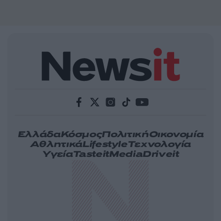
Ελλάδα
Κόσμος
Πολιτική
Οικονομία
Αθλητικά
Lifestyle
Τεχνολογία
Υγεία
Tasteit
Media
Driveit