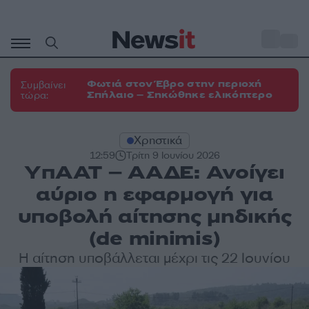
Μετάβαση
σε
o
33
περιεχόμενο
Φωτιά στον Έβρο στην περιοχή
Συμβαίνει
Σπήλαιο – Σηκώθηκε ελικόπτερο
τώρα:
Χρηστικά
12:59
Τρίτη 9 Ιουνίου 2026
YπΑΑΤ – ΑΑΔΕ: Ανοίγει
αύριο η εφαρμογή για
υποβολή αίτησης μηδικής
(de minimis)
Η αίτηση υποβάλλεται μέχρι τις 22 Ιουνίου