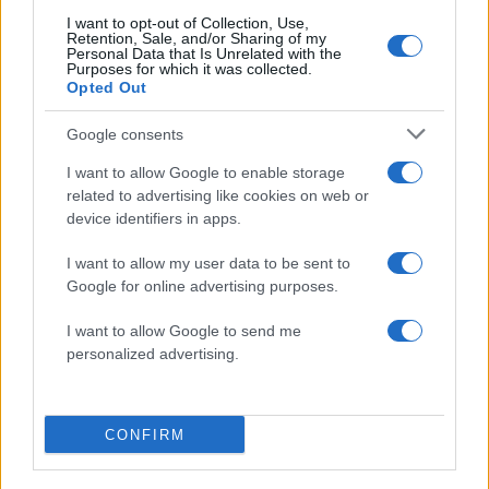
I want to opt-out of Collection, Use,
Retention, Sale, and/or Sharing of my
Σε πορτοκαλί συναγερμό
Μετέτρεψαν το
Personal Data that Is Unrelated with the
Purposes for which it was collected.
για φωτιές η χώρα και τη
Σαρακήνικο της Μήλου
Opted Out
Δευτέρα: Στα 9 μποφόρ οι
ελικοδρόμιο – «Πάρκα
άνεμοι – Πάνω από 400
το ελικόπτερο τους γι
πυρκαγιές σε 10 ημέρες
κάνουν μπάνιο
Google consents
I want to allow Google to enable storage
Σχόλια
related to advertising like cookies on web or
device identifiers in apps.
I want to allow my user data to be sent to
Google for online advertising purposes.
Σχολίασε εδώ
I want to allow Google to send me
personalized advertising.
50 /50
CONFIRM