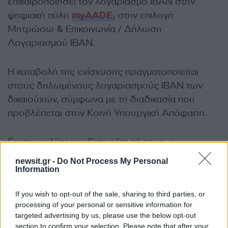
επικαιροποιήσει τον λογαριασμό ΙΒΑΝ στην
ψηφιακή πύλη
myAADE,
στην επιλογή
Μητρώοω & Επικοινωνία / Δήλωση
Λογαριασμού ΙΒΑΝ.
Η καταβολή της ενίσχυσης πραγματοποιείται
στους δηλωμένους λογαριασμούς ΙΒΑΝ των
δικαιούχων, σύμφωνα με τη διαδικασία που
προβλέπεται στην Κοινή Υπουργική Απόφαση.
Για την καλύτερη εξυπηρέτησή τους, οι
ενδιαφερόμενοι καλούνται να συμβουλεύονται
newsit.gr -
Do Not Process My Personal
τις οδηγίες που παρέχονται μέσω της
Information
πλατφόρμας και των διαθέσιμων καναλιών
If you wish to opt-out of the sale, sharing to third parties, or
επικοινωνίας της ΑΑΔΕ.
processing of your personal or sensitive information for
ΔΙΑΦΗΜΙΣΗ
targeted advertising by us, please use the below opt-out
section to confirm your selection. Please note that after your