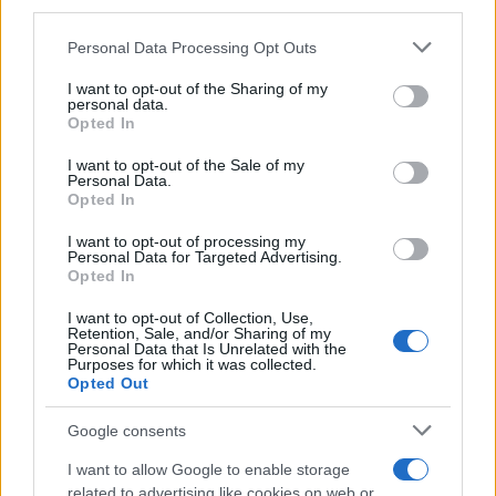
third parties.
Please note that this website/app uses one or more Google
Personal Data Processing Opt Outs
services and may gather and store information including but
50 /50
not limited to your visit or usage behaviour. You may click to
I want to opt-out of the Sharing of my
personal data.
grant or deny consent to Google and its third-party tags to
Opted In
use your data for below specified purposes in below Google
consent section.
I want to opt-out of the Sale of my
Personal Data.
2000 /2000
Opted In
Υποβολή σχολίου
I want to opt-out of processing my
Personal Data for Targeted Advertising.
Opted In
Όροι Χρήσης
. Το site προστατεύεται από reCAPTCHA, ισχύουν
Πολιτική Απορρήτου
&
Όροι Χρήσης
της Google.
I want to opt-out of Collection, Use,
Retention, Sale, and/or Sharing of my
Χρηστικά
Personal Data that Is Unrelated with the
Purposes for which it was collected.
ΒΟΥΛΗ ΝΟΜΟΣΧΕΔΙΟ
Opted Out
ΥΠΟΥΡΓΕΙΟ ΕΣΩΤΕΡΙΚΩΝ
Google consents
Share:
I want to allow Google to enable storage
related to advertising like cookies on web or