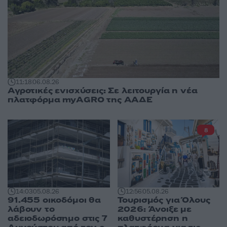
11:18
06.08.26
Αγροτικές ενισχύσεις: Σε λειτουργία η νέα
πλατφόρμα myAGRO της ΑΑΔΕ
8
12:56
05.08.26
14:03
05.08.26
Τουρισμός για Όλους
91.455 οικοδόμοι θα
2026: Άνοιξε με
λάβουν το
καθυστέρηση η
αδειοδωρόσημο στις 7