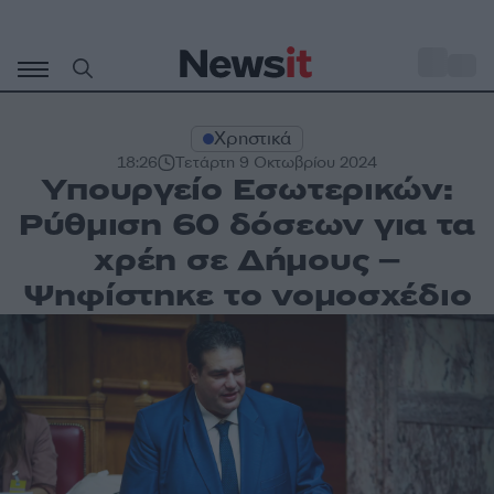
Μετάβαση
σε
o
30
περιεχόμενο
Χρηστικά
18:26
Τετάρτη 9 Οκτωβρίου 2024
Υπουργείο Εσωτερικών:
Ρύθμιση 60 δόσεων για τα
χρέη σε Δήμους –
Ψηφίστηκε το νομοσχέδιο