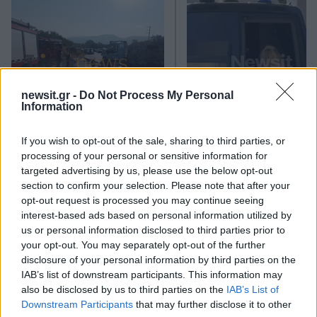
newsit.gr -
Do Not Process My Personal
Information
Σέρρες: Βίντεο
Στην ανακρίτρια η
ντοκουμέντο από το
46χρονη που κατηγορε
If you wish to opt-out of the sale, sharing to third parties, or
τροχαίο με νεκρούς μητέρα
για τον φονικό εμπρη
processing of your personal or sensitive information for
και γιο – Ο οδηγός του
της Marfin
targeted advertising by us, please use the below opt-out
φορτηγού κατέγραψε τη
section to confirm your selection. Please note that after your
σύγκρουση
opt-out request is processed you may continue seeing
interest-based ads based on personal information utilized by
Σχόλια
us or personal information disclosed to third parties prior to
your opt-out. You may separately opt-out of the further
disclosure of your personal information by third parties on the
IAB’s list of downstream participants. This information may
also be disclosed by us to third parties on the
IAB’s List of
Downstream Participants
that may further disclose it to other
Σχολίασε εδώ