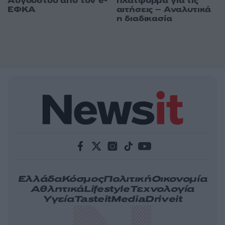
πλατφόρμα για τις
Αυγούστου από τον e-
αιτήσεις – Αναλυτικά
ΕΦΚΑ
η διαδικασία
Ελλάδα
Κόσμος
Πολιτική
Οικονομία
Αθλητικά
Lifestyle
Τεχνολογία
Υγεία
Tasteit
Media
Driveit