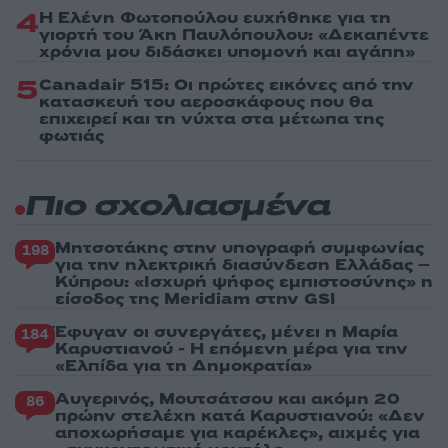
4
Η Ελένη Φωτοπούλου ευχήθηκε για τη
γιορτή του Άκη Παυλόπουλου: «Δεκαπέντε
χρόνια μου διδάσκει υπομονή και αγάπη»
5
Canadair 515: Οι πρώτες εικόνες από την
κατασκευή του αεροσκάφους που θα
επιχειρεί και τη νύχτα στα μέτωπα της
φωτιάς
Πιο σχολιασμένα
Μητσοτάκης στην υπογραφή συμφωνίας
198
για την ηλεκτρική διασύνδεση Ελλάδας –
Κύπρου: «Ισχυρή ψήφος εμπιστοσύνης» η
είσοδος της Meridiam στην GSI
Έφυγαν οι συνεργάτες, μένει η Μαρία
184
Καρυστιανού - Η επόμενη μέρα για την
«Ελπίδα για τη Δημοκρατία»
Αυγερινός, Μουτσάτσου και ακόμη 20
86
πρώην στελέχη κατά Καρυστιανού: «Δεν
αποχωρήσαμε για καρέκλες», αιχμές για