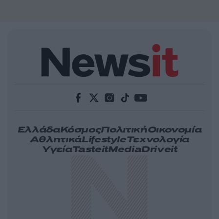
Ελλάδα
Κόσμος
Πολιτική
Οικονομία
Αθλητικά
Lifestyle
Τεχνολογία
Υγεία
Tasteit
Media
Driveit