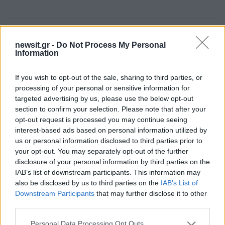
Πιο δημοφιλή
newsit.gr -
Do Not Process My Personal
Information
1
Έφυγαν οι συνεργάτες, μένει η Μαρία
Καρυστιανού - Η επόμενη μέρα για την
If you wish to opt-out of the sale, sharing to third parties, or
«Ελπίδα για τη Δημοκρατία»
processing of your personal or sensitive information for
2
Σαμοθράκη: «Μαμά νόμιζες ότι δε θα σε
targeted advertising by us, please use the below opt-out
ξαναδώ;» – Τα πρώτα λόγια του 22χρονου
section to confirm your selection. Please note that after your
που έπεσε σε κανάλι με καυτό νερό
opt-out request is processed you may continue seeing
3
Βαλεντίνη Παπαδάκη για Κώστα Σόμμερ:
interest-based ads based on personal information utilized by
«Ανησυχώ μήπως ξεχνάει πόσο πολύ τον
us or personal information disclosed to third parties prior to
χρειαζόμαστε»
your opt-out. You may separately opt-out of the further
4
disclosure of your personal information by third parties on the
Η βαθμολογία της UEFA μετά την ισοπαλία
του Παναθηναϊκού με την ΤΣΣΚΑ 1948
IAB’s list of downstream participants. This information may
also be disclosed by us to third parties on the
IAB’s List of
5
Συγκίνηση στο τελευταίο αντίο στον Λάκη
Downstream Participants
that may further disclose it to other
Χαλκιά: Με την «Φάμπρικα», λαούτο και
third parties.
κλαρίνα αποχαιρέτησαν την εμβληματική
φωνή της μεταπολίτευσης
Please note that this website/app uses one or more Google
Personal Data Processing Opt Outs