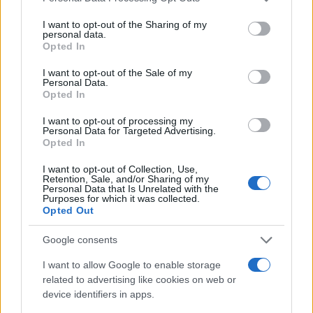
services and may gather and store information including but
not limited to your visit or usage behaviour. You may click to
I want to opt-out of the Sharing of my
Πιο σχολιασμένα
personal data.
grant or deny consent to Google and its third-party tags to
Opted In
use your data for below specified purposes in below Google
Μητσοτάκης στην υπογραφή συμφωνίας
198
consent section.
I want to opt-out of the Sale of my
για την ηλεκτρική διασύνδεση Ελλάδας –
Personal Data.
Κύπρου: «Ισχυρή ψήφος εμπιστοσύνης» η
Opted In
είσοδος της Meridiam στην GSI
Canadair 515: Οι πρώτες εικόνες από την
I want to opt-out of processing my
127
Personal Data for Targeted Advertising.
κατασκευή του αεροσκάφους που θα
Opted In
επιχειρεί και τη νύχτα στα μέτωπα της
φωτιάς
I want to opt-out of Collection, Use,
Retention, Sale, and/or Sharing of my
Αυγερινός, Μουτσάτσου και ακόμη 20
85
Personal Data that Is Unrelated with the
πρώην στελέχη κατά Καρυστιανού: «Δεν
Purposes for which it was collected.
αποχωρήσαμε για καρέκλες», αιχμές για
Opted Out
«συγκεντρωτικό μοντέλο»
Το πολωμένο μελτέμι που τροφοδότησε
Google consents
59
τις φωτιές σε Αττική και Βοιωτία: «Από τα
ισχυρότερα επεισόδια των τελευταίων 50
I want to allow Google to enable storage
χρόνων»
related to advertising like cookies on web or
device identifiers in apps.
Κρανίου τόπος το Πόρτο Γερμενό μετά το
51
καταστροφικό πέρασμα της φωτιάς –