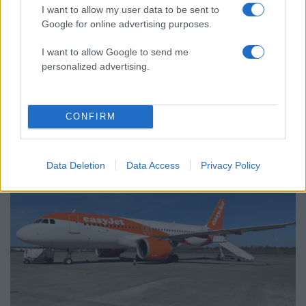
Ξεκίνησε η αυτοψία στα καμένα σπίτια
I want to allow my user data to be sent to
Google for online advertising purposes.
I want to allow Google to send me
personalized advertising.
Οικονομία:
Περισσότερα άρθρα
CONFIRM
Data Deletion
Data Access
Privacy Policy