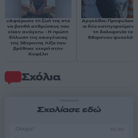
«Αφιέρωσε τη ζωή της στο
Αργολίδα: Προφυλακισ
να βοηθά ανθρώπους που
οι δύο κατηγορούμενοι
είχαν ανάγκη» - Η πρώτη
τη δολοφονία του
δήλωση της οικογένειας
58χρονου ψυχολόγ
της 38χρονης Λίζα που
βρέθηκε νεκρή στην
Κυψέλη
Σχόλια
Σχολίασε εδώ
50 /50