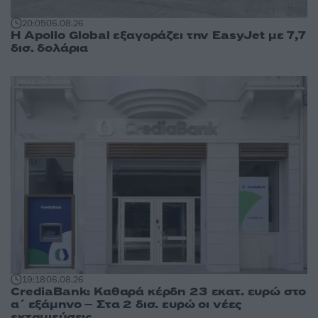
20:05
06.08.26
Η Apollo Global εξαγοράζει την EasyJet με 7,7
δισ. δολάρια
19:18
06.08.26
CrediaBank: Καθαρά κέρδη 23 εκατ. ευρώ στο
α΄ εξάμηνο – Στα 2 δισ. ευρώ οι νέες
εκταμιεύσεις