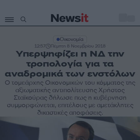
Μετάβαση
σε
o
31
περιεχόμενο
Οικονομία
12:57
Πέμπτη 8 Νοεμβρίου 2018
Υπερψηφίζει η ΝΔ την
τροπολογία για τα
αναδρομικά των ενστόλων
Ο τομεάρχης Οικονομικών του κόμματος της
αξιωματικής αντιπολίτευσης Χρήστος
Σταϊκούρας δήλωσε πως η κυβέρνηση
συμμορφώνεται, επιτέλους με αμετάκλητες
δικαστικές αποφάσεις.