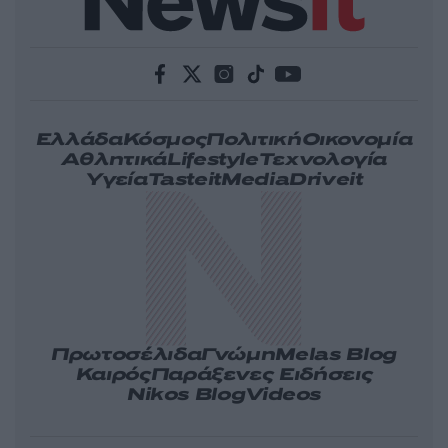
Ελλάδα
Κόσμος
Πολιτική
Οικονομία
Αθλητικά
Lifestyle
Τεχνολογία
Υγεία
Tasteit
Media
Driveit
Πρωτοσέλιδα
Γνώμη
Melas Blog
Καιρός
Παράξενες Ειδήσεις
Nikos Blog
Videos