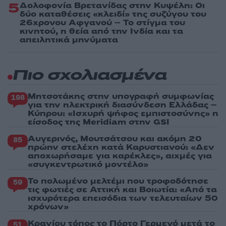
5
Δολοφονία Βρετανίδας στην Κυψέλη: Οι
δύο καταθέσεις «κλειδί» της συζύγου του
26χρονου Αφγανού – Το στίγμα του
κινητού, η θεία από την Ινδία και τα
απειλητικά μηνύματα
Πιο σχολιασμένα
Μητσοτάκης στην υπογραφή συμφωνίας
198
για την ηλεκτρική διασύνδεση Ελλάδας –
Κύπρου: «Ισχυρή ψήφος εμπιστοσύνης» η
είσοδος της Meridiam στην GSI
Αυγερινός, Μουτσάτσου και ακόμη 20
85
πρώην στελέχη κατά Καρυστιανού: «Δεν
αποχωρήσαμε για καρέκλες», αιχμές για
«συγκεντρωτικό μοντέλο»
Το πολωμένο μελτέμι που τροφοδότησε
59
τις φωτιές σε Αττική και Βοιωτία: «Από τα
ισχυρότερα επεισόδια των τελευταίων 50
χρόνων»
Κρανίου τόπος το Πόρτο Γερμενό μετά το
51