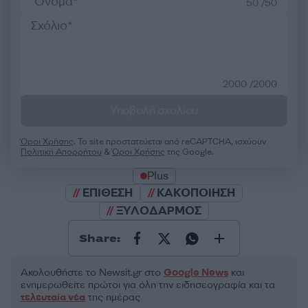
50 /50
2000 /2000
Υποβολή σχολίου
Όροι Χρήσης
. Το site προστατεύεται από reCAPTCHA, ισχύουν
Πολιτική Απορρήτου
&
Όροι Χρήσης
της Google.
Plus
ΕΠΙΘΕΣΗ
ΚΑΚΟΠΟΙΗΣΗ
ΞΥΛΟΔΑΡΜΟΣ
Share:
Ακολουθήστε το Νewsit.gr στο
Google News
και
ενημερωθείτε πρώτοι για όλη την ειδησεογραφία και τα
τελευταία νέα
της ημέρας