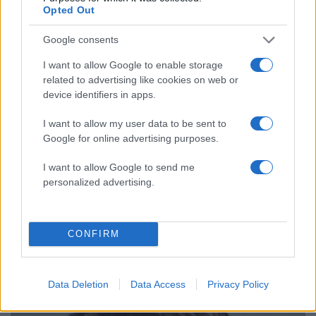
Opted Out
Google consents
I want to allow Google to enable storage
Αυτή δεν ήταν η πρώτη φορά που είχε πέσει
related to advertising like cookies on web or
device identifiers in apps.
θύμα λεκτικής και σωματικής κακοποίησης από
τον πρώην σύντροφό της. Έμενε στη σχέση
I want to allow my user data to be sent to
επειδή φοβόταν και απειλούσε να σκοτώσει τον
Google for online advertising purposes.
σκύλο της. Τώρα δίνει συμβουλές σε γυναίκες
I want to allow Google to send me
που βρίσκονται σε μια καταχρηστική σχέση. “Μην
personalized advertising.
τους επιτρέπετε ποτέ να σας πουν ότι είστε ένα
τίποτα, ότι δεν έχετε να πάτε πουθενά. Ένας
τέτοιος άνθρωπος δεν σας αγαπά”.
CONFIRM
Data Deletion
Data Access
Privacy Policy