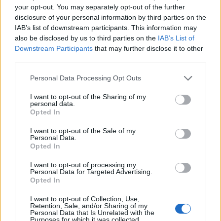
Τότε ο Ryan μπήκε στο δωμάτιο, κλείδωσε την
your opt-out. You may separately opt-out of the further
πόρτα και άρχισε να την πνίγει στον ύπνο της. Οι
disclosure of your personal information by third parties on the
IAB’s list of downstream participants. This information may
φίλοι τους προσπάθησαν να επέμβουν αλλά ο
also be disclosed by us to third parties on the
IAB’s List of
26χρονος συνέχισε την επίθεση και κλείδωσε
Downstream Participants
that may further disclose it to other
τους φίλους τους έξω από το σπίτι. “Γύρισε στο
third parties.
μπάνιο και μου είπε να σταματήσω να ουρλιάζω.
Please note that this website/app uses one or more Google
Personal Data Processing Opt Outs
Μου είπε να το βουλώσω και με τα δάχτυλά του
services and may gather and store information including but
μου ξερρίζωσε τη γλώσσα”.
not limited to your visit or usage behaviour. You may click to
I want to opt-out of the Sharing of my
personal data.
grant or deny consent to Google and its third-party tags to
Opted In
use your data for below specified purposes in below Google
consent section.
I want to opt-out of the Sale of my
Personal Data.
Opted In
I want to opt-out of processing my
Personal Data for Targeted Advertising.
Opted In
I want to opt-out of Collection, Use,
Retention, Sale, and/or Sharing of my
Personal Data that Is Unrelated with the
Purposes for which it was collected.