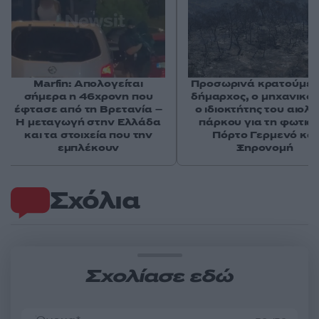
Marfin: Απολογείται
Προσωρινά κρατούμεν
σήμερα η 46χρονη που
δήμαρχος, ο μηχανικός
έφτασε από τη Βρετανία –
ο ιδιοκτήτης του αιολι
Η μεταγωγή στην Ελλάδα
πάρκου για τη φωτιά 
και τα στοιχεία που την
Πόρτο Γερμενό και
εμπλέκουν
Ξηρονομή
Σχόλια
Σχολίασε εδώ