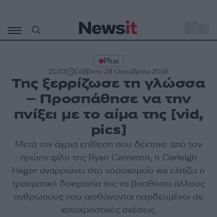
Μετάβαση
σε
o
27
περιεχόμενο
Plus
21:33
Σάββατο 29 Οκτωβρίου 2016
Της ξερρίζωσε τη γλώσσα
– Προσπάθησε να την
πνίξει με το αίμα της [vid,
pics]
Μετά την άγρια επίθεση που δέχτηκε από τον
πρώην φίλο της Ryan Cameron, η Carleigh
Hager αναρρώνει στο νοσοκομείο και ελπίζει η
τραυματική δοκιμασία της να βοηθήσει άλλους
ανθρώπους που αισθάνονται παγιδευμένοι σε
καταχρηστικές σχέσεις.