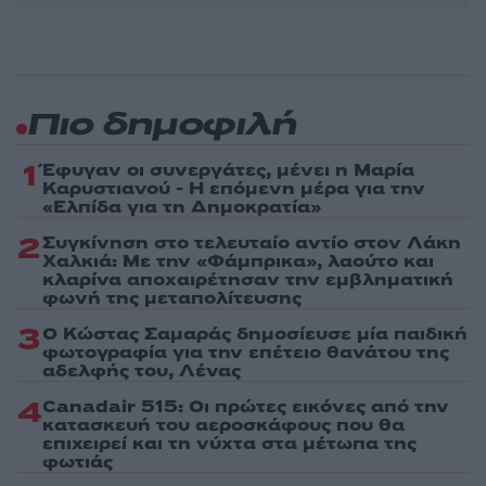
Πιο δημοφιλή
1
Έφυγαν οι συνεργάτες, μένει η Μαρία
Καρυστιανού - Η επόμενη μέρα για την
«Ελπίδα για τη Δημοκρατία»
2
Συγκίνηση στο τελευταίο αντίο στον Λάκη
Χαλκιά: Με την «Φάμπρικα», λαούτο και
κλαρίνα αποχαιρέτησαν την εμβληματική
φωνή της μεταπολίτευσης
3
Ο Κώστας Σαμαράς δημοσίευσε μία παιδική
φωτογραφία για την επέτειο θανάτου της
αδελφής του, Λένας
4
Canadair 515: Οι πρώτες εικόνες από την
κατασκευή του αεροσκάφους που θα
επιχειρεί και τη νύχτα στα μέτωπα της
φωτιάς