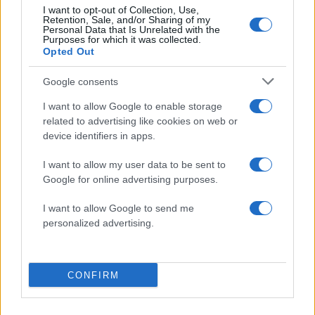
Υποβολή σχολίου
I want to opt-out of Collection, Use,
Retention, Sale, and/or Sharing of my
Personal Data that Is Unrelated with the
Purposes for which it was collected.
Όροι Χρήσης
. Το site προστατεύεται από reCAPTCHA, ισχύουν
Opted Out
Πολιτική Απορρήτου
&
Όροι Χρήσης
της Google.
Πολιτική
Google consents
ΑΔΩΝΙΣ ΓΕΩΡΓΙΑΔΗΣ
I want to allow Google to enable storage
ΝΟΣΟΚΟΜΕΙΟ ΑΤΤΙΚΟΝ
related to advertising like cookies on web or
device identifiers in apps.
Share:
I want to allow my user data to be sent to
Ακολουθήστε το Νewsit.gr στο
Google News
και
Google for online advertising purposes.
ενημερωθείτε πρώτοι για όλη την ειδησεογραφία και τα
τελευταία νέα
της ημέρας
I want to allow Google to send me
personalized advertising.
CONFIRM
Πιο δημοφιλή