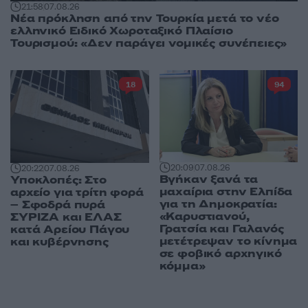
21:58
07.08.26
Νέα πρόκληση από την Τουρκία μετά το νέο
ελληνικό Ειδικό Χωροταξικό Πλαίσιο
Τουρισμού: «Δεν παράγει νομικές συνέπειες»
18
94
20:09
07.08.26
20:22
07.08.26
Βγήκαν ξανά τα
Υποκλοπές: Στο
μαχαίρια στην Ελπίδα
αρχείο για τρίτη φορά
για τη Δημοκρατία:
– Σφοδρά πυρά
«Καρυστιανού,
ΣΥΡΙΖΑ και ΕΛΑΣ
Γρατσία και Γαλανός
κατά Αρείου Πάγου
μετέτρεψαν το κίνημα
και κυβέρνησης
σε φοβικό αρχηγικό
κόμμα»