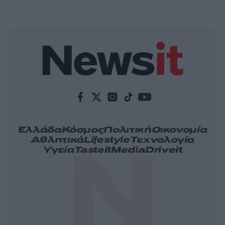
Ελλάδα
Κόσμος
Πολιτική
Οικονομία
Αθλητικά
Lifestyle
Τεχνολογία
Υγεία
Tasteit
Media
Driveit