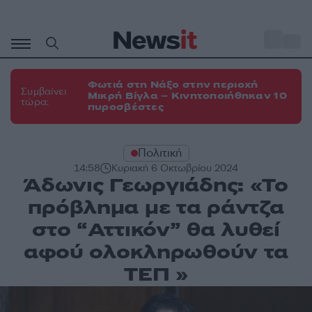
Μετάβαση
σε
o
35
περιεχόμενο
Φωτιά στη Νάξο στην περιοχή
Συμβαίνει
Μικρή Βίγλα – Κινητοποιήθηκαν 10
τώρα:
πυροσβέστες
Πολιτική
14:58
Κυριακή 6 Οκτωβρίου 2024
Άδωνις Γεωργιάδης: «Το
πρόβλημα με τα ράντζα
στο “Αττικόν” θα λυθεί
αφού ολοκληρωθούν τα
ΤΕΠ »