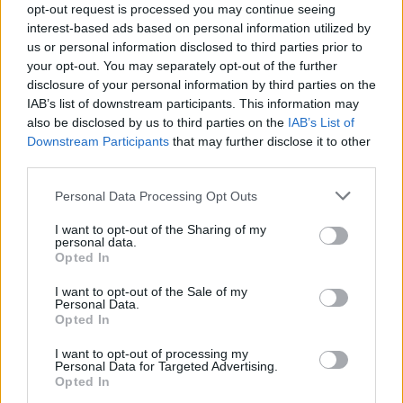
φωτιά στην Αττικοβοι
opt-out request is processed you may continue seeing
– Πάνω από 250 άτο
interest-based ads based on personal information utilized by
απομακρύνθηκαν δι
us or personal information disclosed to third parties prior to
θαλάσσης
your opt-out. You may separately opt-out of the further
disclosure of your personal information by third parties on the
IAB’s list of downstream participants. This information may
Σχόλια
also be disclosed by us to third parties on the
IAB’s List of
Downstream Participants
that may further disclose it to other
third parties.
Please note that this website/app uses one or more Google
Personal Data Processing Opt Outs
services and may gather and store information including but
Σχολίασε εδώ
not limited to your visit or usage behaviour. You may click to
I want to opt-out of the Sharing of my
personal data.
grant or deny consent to Google and its third-party tags to
Opted In
use your data for below specified purposes in below Google
50 /50
consent section.
I want to opt-out of the Sale of my
Personal Data.
Opted In
I want to opt-out of processing my
Personal Data for Targeted Advertising.
Opted In
2000 /2000