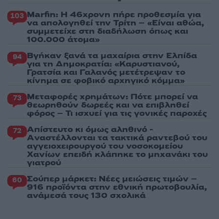
Marfin: Η 46χρονη πήρε προθεσμία για
103
να απολογηθεί την Τρίτη – «Είναι αθώα,
συμμετείχε στη διαδήλωση όπως και
100.000 άτομα»
Βγήκαν ξανά τα μαχαίρια στην Ελπίδα
94
για τη Δημοκρατία: «Καρυστιανού,
Γρατσία και Γαλανός μετέτρεψαν το
κίνημα σε φοβικό αρχηγικό κόμμα»
Μεταφορές χρημάτων: Πότε μπορεί να
73
θεωρηθούν δωρεές και να επιβληθεί
φόρος – Τι ισχυεί για τις γονικές παροχές
Απίστευτο κι όμως αληθινό -
72
Aναστέλλονται τα τακτικά ραντεβού του
αγγειοχειρουργού του νοσοκομείου
Χανίων επειδή κλάπηκε το μηχανάκι του
γιατρού
Σούπερ μάρκετ: Νέες μειώσεις τιμών –
60
916 προϊόντα στην εθνική πρωτοβουλία,
ανάμεσά τους 130 σχολικά