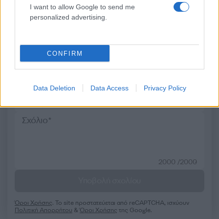
I want to allow Google to send me
Σχόλια
personalized advertising.
CONFIRM
Σχολίασε εδώ
Data Deletion
Data Access
Privacy Policy
50 /50
2000 /2000
Υποβολή σχολίου
Όροι Χρήσης
. Το site προστατεύεται από reCAPTCHA, ισχύουν
Πολιτική Απορρήτου
&
Όροι Χρήσης
της Google.