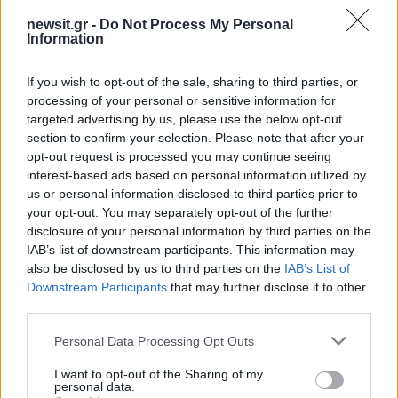
σταθμός BHMA FM ενώ την ίδια ώρα
newsit.gr -
Do Not Process My Personal
βρίσκονταν και άλλοι εργαζόμενοι.
Information
If you wish to opt-out of the sale, sharing to third parties, or
Είναι προφανές ποιος υποθάλπει, ανέχεται και
processing of your personal or sensitive information for
ενίοτε στοχοποιεί με τις μεθόδους του τη
targeted advertising by us, please use the below opt-out
δημοσιογραφία και την ελευθερία της έκφρασης.
section to confirm your selection. Please note that after your
opt-out request is processed you may continue seeing
Δεν θα τους κάνουμε τη χάρη»
.
interest-based ads based on personal information utilized by
ΔΙΑΦΗΜΙΣΗ
us or personal information disclosed to third parties prior to
your opt-out. You may separately opt-out of the further
disclosure of your personal information by third parties on the
IAB’s list of downstream participants. This information may
also be disclosed by us to third parties on the
IAB’s List of
Downstream Participants
that may further disclose it to other
third parties.
Please note that this website/app uses one or more Google
Personal Data Processing Opt Outs
services and may gather and store information including but
not limited to your visit or usage behaviour. You may click to
I want to opt-out of the Sharing of my
personal data.
grant or deny consent to Google and its third-party tags to