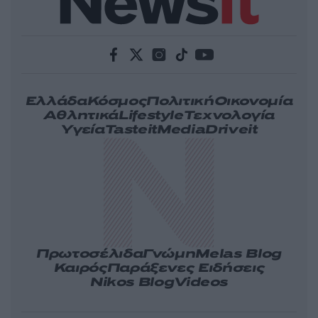
Ελλάδα
Κόσμος
Πολιτική
Οικονομία
Αθλητικά
Lifestyle
Τεχνολογία
Υγεία
Tasteit
Media
Driveit
Πρωτοσέλιδα
Γνώμη
Melas Blog
Καιρός
Παράξενες Ειδήσεις
Nikos Blog
Videos