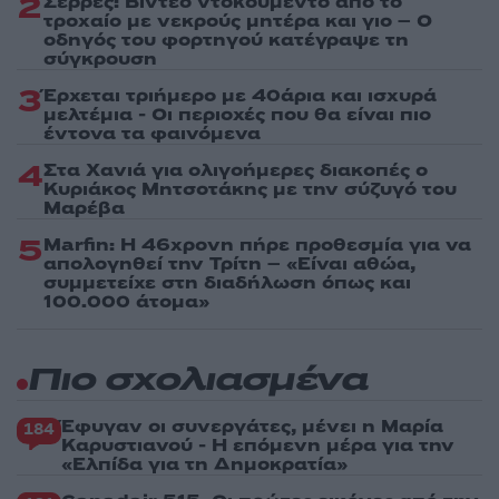
2
Σέρρες: Βίντεο ντοκουμέντο από το
τροχαίο με νεκρούς μητέρα και γιο – Ο
οδηγός του φορτηγού κατέγραψε τη
σύγκρουση
3
Έρχεται τριήμερο με 40άρια και ισχυρά
μελτέμια - Οι περιοχές που θα είναι πιο
έντονα τα φαινόμενα
4
Στα Χανιά για ολιγοήμερες διακοπές ο
Κυριάκος Μητσοτάκης με την σύζυγό του
Μαρέβα
5
Marfin: Η 46χρονη πήρε προθεσμία για να
απολογηθεί την Τρίτη – «Είναι αθώα,
συμμετείχε στη διαδήλωση όπως και
100.000 άτομα»
Πιο σχολιασμένα
Έφυγαν οι συνεργάτες, μένει η Μαρία
184
Καρυστιανού - Η επόμενη μέρα για την
«Ελπίδα για τη Δημοκρατία»