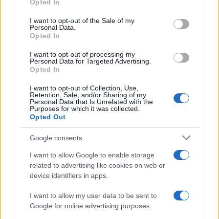
Opted In
use your data for below specified purposes in below Google
consent section.
I want to opt-out of the Sale of my
Personal Data.
Αν τα χάσατε
Opted In
I want to opt-out of processing my
Personal Data for Targeted Advertising.
Opted In
I want to opt-out of Collection, Use,
Retention, Sale, and/or Sharing of my
Personal Data that Is Unrelated with the
Purposes for which it was collected.
Opted Out
Google consents
Σοκαριστική υπόθεση στην
Μυστράς: Αλλαγή στ
Κρήτη: Τουρίστας ρωτούσε
υπερασπιστική γραμμή
I want to allow Google to enable storage
πόσο να πληρώσει για να
55χρονου που έκρυψε
related to advertising like cookies on web or
ασελγήσει σε 10χρονο
νεκρό πατέρα του σ
device identifiers in apps.
κορίτσι - Το παιδί καθόταν
καταψύκτη – Η αγά
αμέριμνο σε αυλή
στους γονείς και η
επιχείρησης
διαφωνία με την αδε
I want to allow my user data to be sent to
του
Google for online advertising purposes.