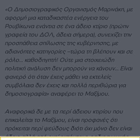
«Ο Δημοσιογραφικός Οργανισμός Μαρινάκη, με
αφορμή μια καταδικαστέα ενέργεια του
Ρουβίκωνα ενάντια σε ένα άδειο κτίριο (πρώην
γραφεία του ΔΟΛ, άδεια σήμερα), συνεχίζει την
προσπάθεια σπίλωσης της κυβέρνησης, με
αδιανόητες κατηγορίες –τώρα τη βλέπουν και σε
ρόλο… καθοδηγητή! Ούτε μια στοιχειώδη
πολιτική ανάλυση δεν μπορούν να κάνουν… Είναι
φανερό ότι όταν έχεις μάθει να εκτελείς
συμβόλαια δεν έχεις και πολλά περιθώρια για
δημοσιογραφία» αναφέρει το Μαξίμου.
Αναφορικά δε με τα περί άδειου κτιρίου που
επικαλείται το Μαξίμου, είναι προφανές ότι
πρόκειται περί ψεύδους διότι όχι μόνο δεν είναι
άδειο αλλά από εκεί εκπέμπει ο ραδιοφωνικός