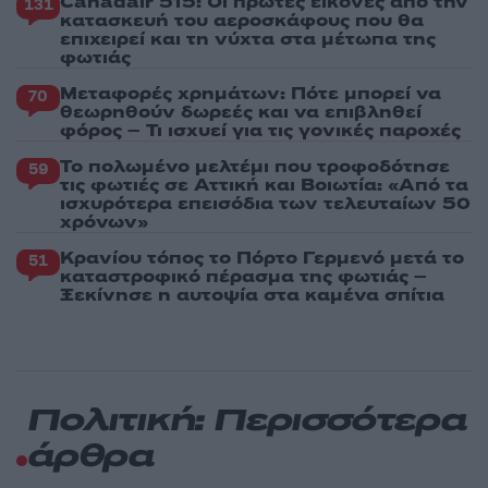
Canadair 515: Οι πρώτες εικόνες από την
131
κατασκευή του αεροσκάφους που θα
επιχειρεί και τη νύχτα στα μέτωπα της
φωτιάς
Μεταφορές χρημάτων: Πότε μπορεί να
70
θεωρηθούν δωρεές και να επιβληθεί
φόρος – Τι ισχυεί για τις γονικές παροχές
Το πολωμένο μελτέμι που τροφοδότησε
59
τις φωτιές σε Αττική και Βοιωτία: «Από τα
ισχυρότερα επεισόδια των τελευταίων 50
χρόνων»
Κρανίου τόπος το Πόρτο Γερμενό μετά το
51
καταστροφικό πέρασμα της φωτιάς –
Ξεκίνησε η αυτοψία στα καμένα σπίτια
Πολιτική: Περισσότερα
άρθρα