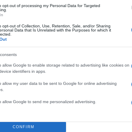
to opt-out of processing my Personal Data for Targeted
ing.
In
o opt-out of Collection, Use, Retention, Sale, and/or Sharing
ersonal Data that Is Unrelated with the Purposes for which it
lected.
Out
consents
o allow Google to enable storage related to advertising like cookies on
α
evice identifiers in apps.
o allow my user data to be sent to Google for online advertising
s.
Σχολίασε εδώ
to allow Google to send me personalized advertising.
50
CONFIRM