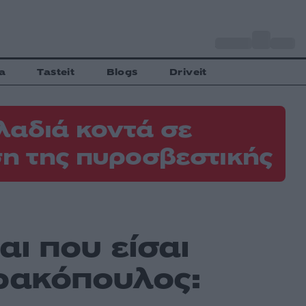
o
Αθήνα
29
C
a
Tasteit
Blogs
Driveit
λαδιά κοντά σε
η της πυροσβεστικής
ι που είσαι
ρακόπουλος: