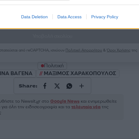
Data Deletion
Data Access
Privacy Policy
2000 /
Υποβολή σχολίου
ροστατεύεται από reCAPTCHA, ισχύουν
Πολιτική Απορρήτου
&
Όροι Χρήσης
της
Πολιτική
ΝΝΑ ΒΑΓΕΝΑ
ΜΑΞΙΜΟΣ ΧΑΡΑΚΟΠΟΥΛΟΣ
Share:
θήστε το Νewsit.gr στο
Google News
και ενημερωθείτε
 για όλη την ειδησεογραφία και τα
τελευταία νέα
της
ς