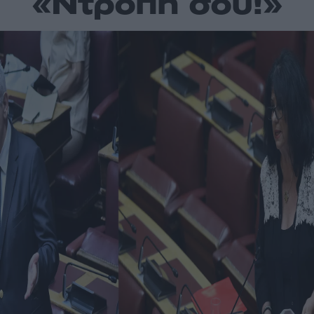
«Ντροπή σου!»