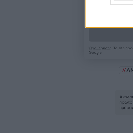
Όροι Χρήσης
. Το site π
Google.
Α
Ακολου
πρώτοι
ημέρα