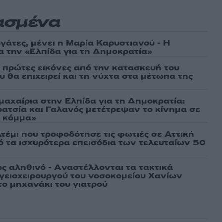
ασμένα
γάτες, μένει η Μαρία Καρυστιανού - Η
α την «Ελπίδα για τη Δημοκρατία»
ι πρώτες εικόνες από την κατασκευή του
 θα επιχειρεί και τη νύχτα στα μέτωπα της
μαχαίρια στην Ελπίδα για τη Δημοκρατία:
ρατσία και Γαλανός μετέτρεψαν το κίνημα σε
ό κόμμα»
τέμι που τροφοδότησε τις φωτιές σε Αττική
πό τα ισχυρότερα επεισόδια των τελευταίων 50
ως αληθινό - Aναστέλλονται τα τακτικά
γειοχειρουργού του νοσοκομείου Χανίων
το μηχανάκι του γιατρού