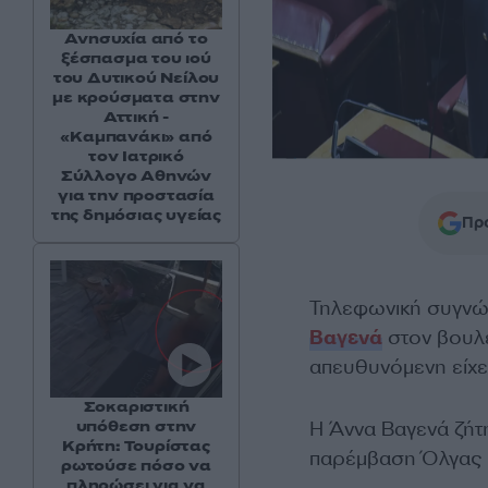
Ανησυχία από το
ξέσπασμα του ιού
του Δυτικού Νείλου
με κρούσματα στην
Αττική -
«Καμπανάκι» από
τον Ιατρικό
Σύλλογο Αθηνών
για την προστασία
της δημόσιας υγείας
Προ
Τηλεφωνική συγνώμ
Βαγενά
στον βουλ
απευθυνόμενη είχε
Σοκαριστική
υπόθεση στην
Η Άννα Βαγενά ζήτ
Κρήτη: Τουρίστας
παρέμβαση Όλγας 
ρωτούσε πόσο να
πληρώσει για να