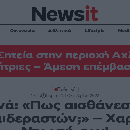
Οικονομία
Αθλητικά
Lifestyle
Medi
Σητεία στην περιοχή Αχ
τριες – Άμεση επέμβασ
Πολιτική
17:25
Πέμπτη 13 Οκτωβρίου 2022
ά: «Πως αισθάνεσα
αιδεραστών;» – Χα