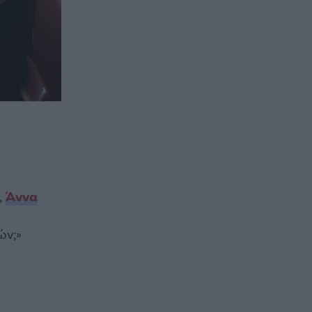
,
Άννα
ών;»