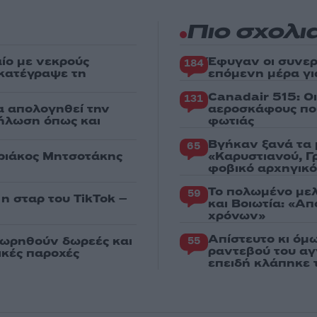
Πιο σχολι
ίο με νεκρούς
Έφυγαν οι συνερ
184
 κατέγραψε τη
επόμενη μέρα γι
Canadair 515: Ο
131
α απολογηθεί την
αεροσκάφους που
δήλωση όπως και
φωτιάς
Βγήκαν ξανά τα 
65
υριάκος Μητσοτάκης
«Καρυστιανού, Γ
φοβικό αρχηγικ
Το πολωμένο μελ
59
 η σταρ του TikTok –
και Βοιωτία: «Α
χρόνων»
Απίστευτο κι όμ
εωρηθούν δωρεές και
55
ραντεβού του αγ
νικές παροχές
επειδή κλάπηκε 