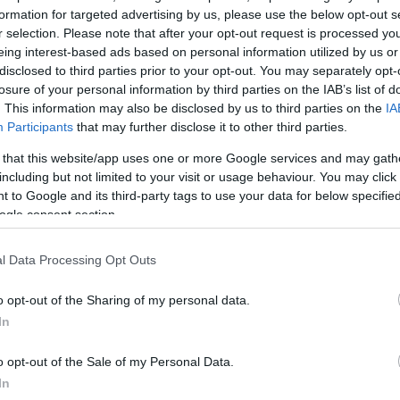
από τα έδρανα.
formation for targeted advertising by us, please use the below opt-out s
r selection. Please note that after your opt-out request is processed y
eing interest-based ads based on personal information utilized by us or
ς τους διαξιφισμούς, η βουλευτής του ΣΥΡΙΖΑ Άννα
disclosed to third parties prior to your opt-out. You may separately opt-
 είπε στον βουλευτή της ΝΔ Μάξιμο Χαρακόπουλο: 
losure of your personal information by third parties on the IAB’s list of
. This information may also be disclosed by us to third parties on the
IA
αι σε κόμμα παιδεραστών;» με τον κ. Χαρακόπουλο ν
Participants
that may further disclose it to other third parties.
φος: «τι είναι αυτά που λες. Ντροπή σου» και ζήτησε
 that this website/app uses one or more Google services and may gath
 αίθουσα Γραμματέα της ΚΟ του ΣΥΡΙΖΑ Όλγα Γερο
including but not limited to your visit or usage behaviour. You may click 
 ανακαλέσει στην τάξη την κυρία Βαγενά.
 to Google and its third-party tags to use your data for below specifi
ogle consent section.
υλευτή της ΝΔ Μάξιμο Χαρακόπουλο, λίγο αργότερ
ευτής του ΣΥΡΙΖΑ Άννα Βαγενά και του ζήτησε συγν
l Data Processing Opt Outs
ΔΙΑΦΗΜΙΣΗ
o opt-out of the Sharing of my personal data.
In
o opt-out of the Sale of my Personal Data.
In