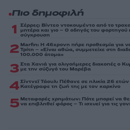
Πιο δημοφιλή
1
Σέρρες: Βίντεο ντοκουμέντο από το τροχα
μητέρα και γιο – Ο οδηγός του φορτηγού
σύγκρουση
2
Marfin: Η 46χρονη πήρε προθεσμία για ν
Τρίτη – «Είναι αθώα, συμμετείχε στη δια
100.000 άτομα»
3
Στα Χανιά για ολιγοήμερες διακοπές ο Κ
με την σύζυγό του Μαρέβα
4
Σίντνεϊ Τάουλ: Πέθανε σε ηλικία 26 ετών
Kατέγραφε τη ζωή της με τον καρκίνο
5
Μεταφορές χρημάτων: Πότε μπορεί να θ
να επιβληθεί φόρος – Τι ισχυεί για τις γο