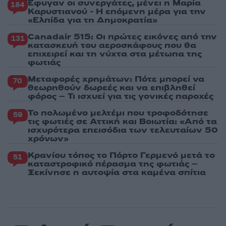
Έφυγαν οι συνεργάτες, μένει η Μαρία
184
Καρυστιανού - Η επόμενη μέρα για την
«Ελπίδα για τη Δημοκρατία»
Canadair 515: Οι πρώτες εικόνες από την
131
κατασκευή του αεροσκάφους που θα
επιχειρεί και τη νύχτα στα μέτωπα της
φωτιάς
Μεταφορές χρημάτων: Πότε μπορεί να
70
θεωρηθούν δωρεές και να επιβληθεί
φόρος – Τι ισχυεί για τις γονικές παροχές
Το πολωμένο μελτέμι που τροφοδότησε
59
τις φωτιές σε Αττική και Βοιωτία: «Από τα
ισχυρότερα επεισόδια των τελευταίων 50
χρόνων»
Κρανίου τόπος το Πόρτο Γερμενό μετά το
51
καταστροφικό πέρασμα της φωτιάς –
Ξεκίνησε η αυτοψία στα καμένα σπίτια