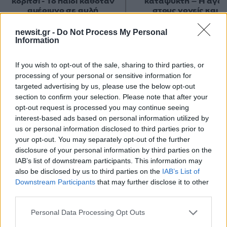
κορίτσι - Το παιδί καθόταν
καταψύκτη – Η αγά
αμέριμνο σε αυλή
στους γονείς και η
επιχείρησης
διαφωνία με την αδε
του
newsit.gr -
Do Not Process My Personal
Information
Σχόλια
If you wish to opt-out of the sale, sharing to third parties, or
processing of your personal or sensitive information for
targeted advertising by us, please use the below opt-out
section to confirm your selection. Please note that after your
opt-out request is processed you may continue seeing
interest-based ads based on personal information utilized by
Σχολίασε εδώ
us or personal information disclosed to third parties prior to
your opt-out. You may separately opt-out of the further
disclosure of your personal information by third parties on the
50 /50
IAB’s list of downstream participants. This information may
also be disclosed by us to third parties on the
IAB’s List of
Downstream Participants
that may further disclose it to other
third parties.
Please note that this website/app uses one or more Google
2000 /2000
Personal Data Processing Opt Outs
services and may gather and store information including but