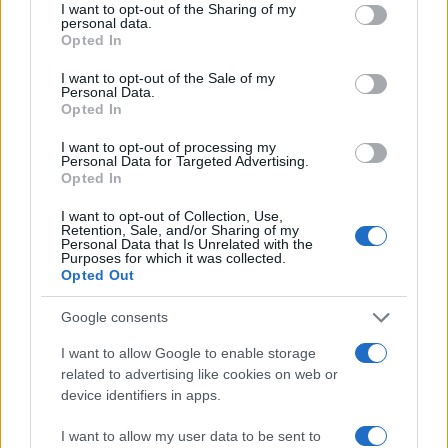
Υποβολή σχολίου
not limited to your visit or usage behaviour. You may click to
I want to opt-out of the Sharing of my
personal data.
grant or deny consent to Google and its third-party tags to
Opted In
use your data for below specified purposes in below Google
Όροι Χρήσης
. Το site προστατεύεται από reCAPTCHA, ισχύουν
Πολιτική Απορρήτου
&
Όροι Χρήσης
της Google.
consent section.
I want to opt-out of the Sale of my
Personal Data.
Πολιτική
Opted In
ΔΙΠΛΩΜΑΤΙΚΕΣ ΠΗΓΕΣ
ΕΛΛΑΔΑ ΤΟΥΡΚΙΑ
I want to opt-out of processing my
ΡΕΤΖΕΠ ΤΑΓΙΠ ΕΡΝΤΟΓΑΝ
ΤΟΥΡΚΙΑ
Personal Data for Targeted Advertising.
Opted In
Share:
I want to opt-out of Collection, Use,
Retention, Sale, and/or Sharing of my
Personal Data that Is Unrelated with the
Ακολουθήστε το Νewsit.gr στο
Google News
και
Purposes for which it was collected.
ενημερωθείτε πρώτοι για όλη την ειδησεογραφία και τα
Opted Out
τελευταία νέα
της ημέρας
Google consents
I want to allow Google to enable storage
related to advertising like cookies on web or
device identifiers in apps.
Πιο δημοφιλή
I want to allow my user data to be sent to