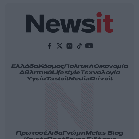
Ελλάδα
Κόσμος
Πολιτική
Οικονομία
Αθλητικά
Lifestyle
Τεχνολογία
Υγεία
Tasteit
Media
Driveit
Πρωτοσέλιδα
Γνώμη
Melas Blog