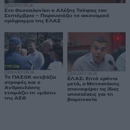
12:27
07.08.26
Στη Θεσσαλονίκη ο Αλέξης Τσίπρας τον
Σεπτέμβριο – Παρουσιάζει το οικονομικό
πρόγραμμα της ΕΛΑΣ
5
08:43
07.08.26
08:29
07.08.26
Το ΠΑΣΟΚ ανεβάζει
ΕΛΑΣ: Επτά χρόνια
στροφές και ο
μετά, ο Μητσοτάκης
Ανδρουλάκης
επαναφέρει τις ίδιες
ετοιμάζει τη «μάχη»
υποσχέσεις για τη
της ΔΕΘ
βιομηχανία