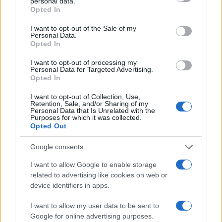
DEBATE
DEBATE 2015
personal data.
grant or deny consent to Google and its third-party tags to
Opted In
ΑΠΟΤΕΛΕΣΜΑΤΑ ΕΚΛΟΓΩΝ 2015
use your data for below specified purposes in below Google
consent section.
ΕΙΔΗΣΕΙΣ
ΕΚΛΟΓΕΣ 2015
I want to opt-out of the Sale of my
Personal Data.
ΕΚΛΟΓΕΣ 2015 ΣΕΠΤΕΜΒΡΙΟΣ
ΕΡΤ
Opted In
ΝΤΙΜΠΕΙΤ
ΝΤΙΜΠΕΙΤ 2015
I want to opt-out of processing my
Personal Data for Targeted Advertising.
Share:
Opted In
Ακολουθήστε το Νewsit.gr στο
Google News
και
I want to opt-out of Collection, Use,
Retention, Sale, and/or Sharing of my
ενημερωθείτε πρώτοι για όλη την ειδησεογραφία και τα
Personal Data that Is Unrelated with the
τελευταία νέα
της ημέρας
Purposes for which it was collected.
Opted Out
Google consents
I want to allow Google to enable storage
related to advertising like cookies on web or
Πιο δημοφιλή
device identifiers in apps.
1
Μετέτρεψαν το Σαρακήνικο της Μήλου σε
I want to allow my user data to be sent to
ελικοδρόμιο – «Πάρκαραν» το ελικόπτερο
τους για να κάνουν μπάνιο
Google for online advertising purposes.