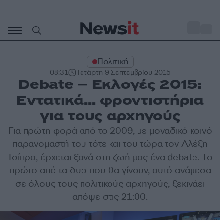
Μετάβαση
σε
o
27
περιεχόμενο
Πολιτική
08:31
Τετάρτη 9 Σεπτεμβρίου 2015
Debate – Εκλογές 2015:
Εντατικά… φροντιστήρια
για τους αρχηγούς
Για πρώτη φορά από το 2009, με μοναδικό κοινό
παρανομαστή του τότε και του τώρα τον
Αλέξη
Τσίπρα
, έρχεται ξανά στη ζωή μας ένα
debate
. Το
πρώτο από τα δυο που θα γίνουν, αυτό ανάμεσα
σε όλους τους
πολιτικούς αρχηγούς
, ξεκινάει
απόψε στις 21:00.