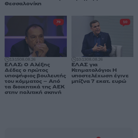
Θεσσαλονίκη
79
10
13:15
08.08.26
10:13
08.08.26
ΕΛΑΣ: Ο Αλέξης
ΕΛΑΣ για
Δέδες ο πρώτος
Κτηματολόγιο: Η
υποψήφιος βουλευτής
υποστελέχωση έγινε
του κόμματος – Από
μπίζνα 7 εκατ. ευρώ
τα διοικητικά της ΑΕΚ
στην πολιτική σκηνή