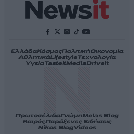
Ελλάδα
Κόσμος
Πολιτική
Οικονομία
Αθλητικά
Lifestyle
Τεχνολογία
Υγεία
Tasteit
Media
Driveit
Πρωτοσέλιδα
Γνώμη
Melas Blog
Καιρός
Παράξενες Ειδήσεις
Nikos Blog
Videos