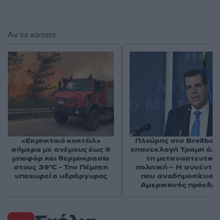
Αν τα χάσατε
«Εκρηκτικό κοκτέιλ»
Πλεύρης στο Breitbart
σήμερα με ανέμους έως 9
επανεκλογή Τραμπ άλ
μποφόρ και θερμοκρασία
τη μεταναστευτική
στους 39°C - Την Πέμπτη
πολιτική – Η συνέντε
υποχωρεί ο υδράργυρος
που αναδημοσίευσε
Αμερικανός πρόεδρ