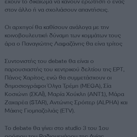
έχουν το δικαίωμα να κάνουν ερώτηση ο ένας
στον άλλο ή να σχολιάσουν απαντήσεις.
Οι αρχηγοί θα καθίσουν ανάλογα με την
κοινοβουλευτική δύναμη των κομμάτων τους
άρα ο Παναγιώτης Λαφαζάνης θα είνα τρίτος
Συντονιστής του debate θα είναι ο
παρουσιαστής του κεντρικού δελτίου της ΕΡΤ,
Πάνος Χαρίτος, ενώ θα συμμετάσχουν οι
δημοσιογράφοι Όλγα Τρέμη (MEGA), Σία
Κοσιώνη (ΣΚΑΪ), Μαρία Χούκλη (ΑΝΤ1), Μάρα
Ζαχαρέα (STAR), Αντώνης Σρόιτερ (ALPHA) και
Μάκης Γιομπαζολιάς (ΕTV).
Το debate θα γίνει στο studio 3 του 1ου
ορόφου του Ραδιομεγάρου της Αγίας