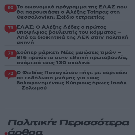
Το οικονομικό πρόγραμμα της ΕΛΑΣ που
90
θα παρουσιάσει ο Αλέξης Τσίπρας στη
Θεσσαλονίκη: Σχέδιο τετραετίας
ΕΛΑΣ: Ο Αλέξης Δέδες ο πρώτος
79
υποψήφιος βουλευτής του κόμματος –
Από τα διοικητικά της ΑΕΚ στην πολιτική
σκηνή
Σούπερ μάρκετ: Νέες μειώσεις τιμών –
78
916 προϊόντα στην εθνική πρωτοβουλία,
ανάμεσά τους 130 σχολικά
Ο Φειδίας Παναγιώτου πήγε με σορτσάκι
72
σε εκδήλωση μνήμης για τους
δολοφονημένους Κύπριους ήρωες Ισαάκ
– Σολωμού
Πολιτική: Περισσότερα
άρθρα