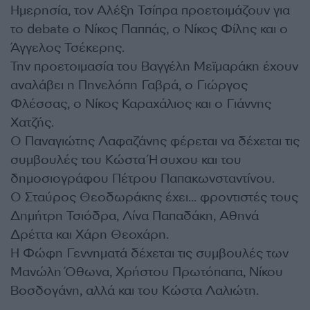
Ημερησία, τον Αλέξη Τσίπρα προετοιμάζουν για
το debate ο Νίκος Παππάς, ο Νίκος Φίλης και ο
Άγγελος Τσέκερης.
Την προετοιμασία του Βαγγέλη Μεϊμαράκη έχουν
αναλάβει η Πηνελόπη Γαβρά, ο Γιώργος
Φλέσσας, ο Νίκος Καραχάλιος και ο Γιάννης
Χατζής.
Ο Παναγιώτης Λαφαζάνης φέρεται να δέχεται τις
συμβουλές του Κώστα Ήσυχου και του
δημοσιογράφου Πέτρου Παπακωνσταντίνου.
Ο Σταύρος Θεοδωράκης έχει… φροντιστές τους
Δημήτρη Τσιόδρα, Λίνα Παπαδάκη, Αθηνά
Δρέττα και Χάρη Θεοχάρη.
Η Φώφη Γεννηματά δέχεται τις συμβουλές των
Μανώλη Όθωνα, Χρήστου Πρωτόπαπα, Νίκου
Βοσδογάνη, αλλά και του Κώστα Λαλιώτη.