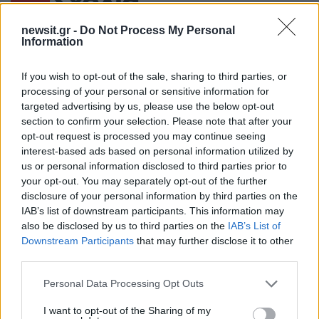
Σχόλια
newsit.gr -
Do Not Process My Personal
Information
Σχολίασε εδώ
If you wish to opt-out of the sale, sharing to third parties, or
processing of your personal or sensitive information for
targeted advertising by us, please use the below opt-out
section to confirm your selection. Please note that after your
50 /50
opt-out request is processed you may continue seeing
interest-based ads based on personal information utilized by
us or personal information disclosed to third parties prior to
your opt-out. You may separately opt-out of the further
disclosure of your personal information by third parties on the
2000 /2000
IAB’s list of downstream participants. This information may
also be disclosed by us to third parties on the
IAB’s List of
Υποβολή σχολίου
Downstream Participants
that may further disclose it to other
third parties.
Όροι Χρήσης
. Το site προστατεύεται από reCAPTCHA, ισχύουν
Πολιτική Απορρήτου
&
Όροι Χρήσης
της Google.
Please note that this website/app uses one or more Google
Personal Data Processing Opt Outs
services and may gather and store information including but
Πολιτική
not limited to your visit or usage behaviour. You may click to
I want to opt-out of the Sharing of my