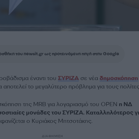
σθήκη του newsit.gr ως προτεινόμενη πηγή στην Google
προβάδισμα έναντι του
ΣΥΡΙΖΑ
σε νέα
δημοσκόπηση
 αποτελεί το μεγαλύτερο πρόβλημα για τους πολίτες
κόπηση της MRB για λογαριασμό του OPEN
η ΝΔ
σοστιαίες μονάδες του ΣΥΡΙΖΑ.
Καταλληλότερος γ
φανίζεται ο Κυριάκος Μητσοτάκης.
ΔΙΑΦΗΜΙΣΗ