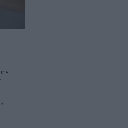
την
.
ια