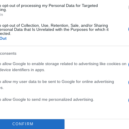
to opt-out of processing my Personal Data for Targeted
ing.
In
o opt-out of Collection, Use, Retention, Sale, and/or Sharing
ersonal Data that Is Unrelated with the Purposes for which it
lected.
Out
consents
o allow Google to enable storage related to advertising like cookies on
evice identifiers in apps.
o allow my user data to be sent to Google for online advertising
s.
to allow Google to send me personalized advertising.
CONFIRM