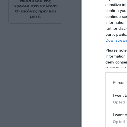
πυραύλου της
καθορίζονται ως εξ
sensitive in
SpaceX στη Σελήνη:
confirm you
Οι εικόνες πριν και
μετά
continue se
ΝΔ: 32,7%
information 
further disc
participants
Downstream 
Please note
information 
deny consent
in below Go
Persona
I want t
Opted 
I want t
Opted 