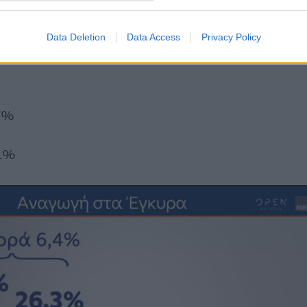
,8%
Data Deletion
Data Access
Privacy Policy
,7%
,1%