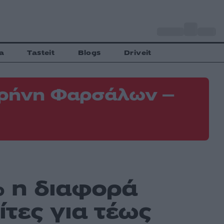
o
Αθήνα
34
C
a
Tasteit
Blogs
Driveit
 Κρήνη Φαρσάλων –
Φ
Ε
 η διαφορά
ίτες για τέως