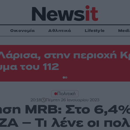
Οικονομία
Αθλητικά
Lifestyle
Medi
Λάρισα, στην περιοχή
μα του 112
Πολιτική
20:18
Πέμπτη 26 Ιανουαρίου 2023
ση MRB: Στο 6,4%
Α – Τι λένε οι πολ