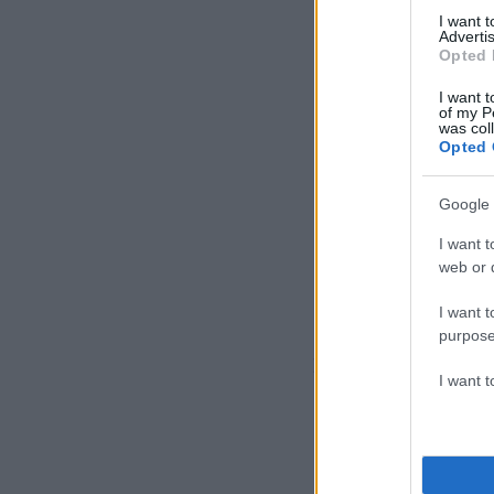
I want 
Advertis
Opted 
I want t
of my P
was col
Opted 
Google 
I want t
web or d
I want t
purpose
ΣΥΡΙΖΑ: 26,3%
I want 
ΠΑΣΟΚ: 11,4%
ΚΚΕ: 5,4%