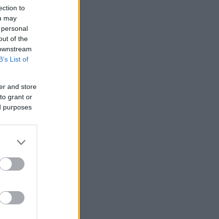
ection to
ou may
 personal
out of the
 downstream
B’s List of
er and store
to grant or
ed purposes