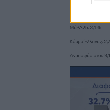
Ελληνική Λύση: 4
ΜέΡΑ25: 3,1%
Κόμμα Έλληνες: 2
Αναποφάσιστοι: 9