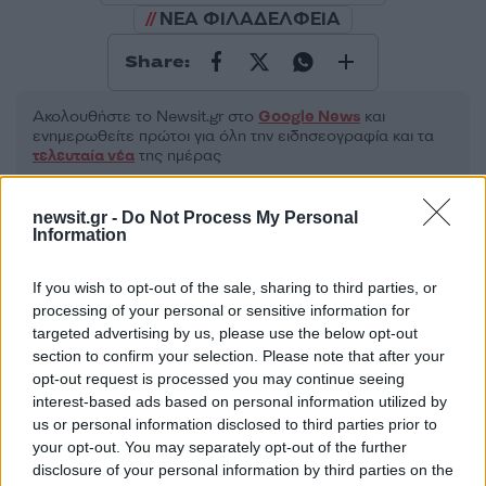
ΝΕΑ ΦΙΛΑΔΕΛΦΕΙΑ
Share:
Ακολουθήστε το Νewsit.gr στο
Google News
και
ενημερωθείτε πρώτοι για όλη την ειδησεογραφία και τα
τελευταία νέα
της ημέρας
newsit.gr -
Do Not Process My Personal
Information
If you wish to opt-out of the sale, sharing to third parties, or
Πιο δημοφιλή
processing of your personal or sensitive information for
targeted advertising by us, please use the below opt-out
1
Η Άννα Βίσση ξετρελάθηκε με μπάντα που
section to confirm your selection. Please note that after your
έπαιζε Τσιτσάνη στο Φισκάρδο και τους
πρότεινε συνεργασία
opt-out request is processed you may continue seeing
interest-based ads based on personal information utilized by
2
Μαριζέτα Αντωνοπούλου στο newsit.gr: Οι
us or personal information disclosed to third parties prior to
“σωτήρες” ανήκουν στο χρονοντούλαπο
your opt-out. You may separately opt-out of the further
της ιστορίας
disclosure of your personal information by third parties on the