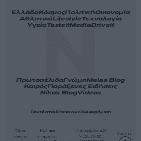
Ελλάδα
Κόσμος
Πολιτική
Οικονομία
Αθλητικά
Lifestyle
Τεχνολογία
Υγεία
Tasteit
Media
Driveit
Πρωτοσέλιδα
Γνώμη
Melas Blog
Καιρός
Παράξενες Ειδήσεις
Nikos Blog
Videos
Ταυτότητα
Επικοινωνία
Διαφήμιση
Όροι
Πολιτική
Πληροφορίες α.27
Cookies
χρήσης
απορρήτου
Ν.5253/2025