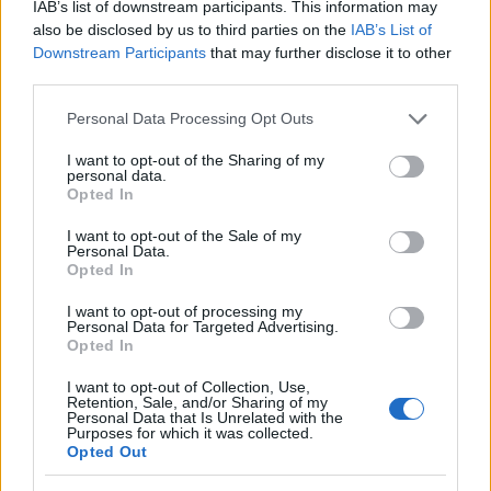
3
«Ψήνονται» στα 40άρια δυτική και βόρεια
IAB’s list of downstream participants. This information may
Ελλάδα – Ενισχυμένα μελτέμια έως 8
also be disclosed by us to third parties on the
IAB’s List of
μποφόρ στο Αιγαίο μέχρι
Downstream Participants
that may further disclose it to other
Δεκαπενταύγουστο
third parties.
4
Κωνσταντίνος Αργυρός και Αλεξάνδρα
Νίκα κάνουν διακοπές με πολυτελές γιοτ
Please note that this website/app uses one or more Google
Personal Data Processing Opt Outs
με τα δύο παιδιά τους
services and may gather and store information including but
not limited to your visit or usage behaviour. You may click to
I want to opt-out of the Sharing of my
5
Θρήνος για τον Λιονέλ Μέσι – Πέθανε ο
personal data.
grant or deny consent to Google and its third-party tags to
πατέρας του, Χόρχε
Opted In
use your data for below specified purposes in below Google
consent section.
I want to opt-out of the Sale of my
Personal Data.
Πιο σχολιασμένα
Opted In
Marfin: Η 46χρονη πήρε προθεσμία για
104
I want to opt-out of processing my
να απολογηθεί την Τρίτη – «Είναι αθώα,
Personal Data for Targeted Advertising.
συμμετείχε στη διαδήλωση όπως και
Opted In
100.000 άτομα»
I want to opt-out of Collection, Use,
Βγήκαν ξανά τα μαχαίρια στην Ελπίδα
Retention, Sale, and/or Sharing of my
96
για τη Δημοκρατία: «Καρυστιανού,
Personal Data that Is Unrelated with the
Purposes for which it was collected.
Γρατσία και Γαλανός μετέτρεψαν το
Opted Out
κίνημα σε φοβικό αρχηγικό κόμμα»