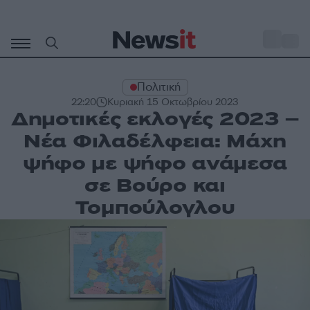
Μετάβαση
σε
o
31
περιεχόμενο
Πολιτική
22:20
Κυριακή 15 Οκτωβρίου 2023
Δημοτικές εκλογές 2023 –
Νέα Φιλαδέλφεια: Μάχη
ψήφο με ψήφο ανάμεσα
σε Βούρο και
Τομπούλογλου