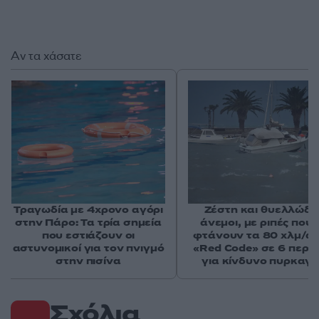
Αν τα χάσατε
Τραγωδία με 4χρονο αγόρι
Ζέστη και θυελλώδε
στην Πάρο: Τα τρία σημεία
άνεμοι, με ριπές που 
που εστιάζουν οι
φτάνουν τα 80 χλμ/ώρ
αστυνομικοί για τον πνιγμό
«Red Code» σε 6 περιο
στην πισίνα
για κίνδυνο πυρκαγι
Σχόλια