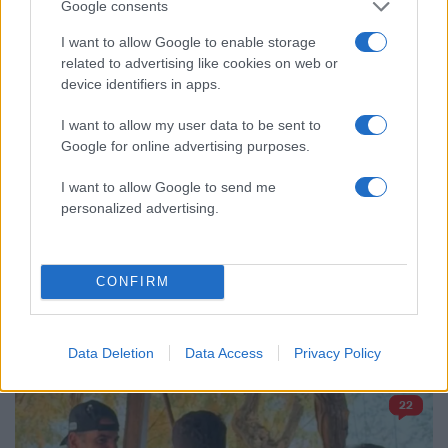
Μεταφορές χρημάτων: Πότε μπορεί να
82
Google consents
θεωρηθούν δωρεές και να επιβληθεί
φόρος – Τι ισχυεί για τις γονικές παροχές
I want to allow Google to enable storage
related to advertising like cookies on web or
Απίστευτο κι όμως αληθινό -
80
Aναστέλλονται τα τακτικά ραντεβού του
device identifiers in apps.
αγγειοχειρουργού του νοσοκομείου
Χανίων επειδή κλάπηκε το μηχανάκι του
I want to allow my user data to be sent to
γιατρού
Google for online advertising purposes.
Σούπερ μάρκετ: Νέες μειώσεις τιμών –
70
916 προϊόντα στην εθνική πρωτοβουλία,
I want to allow Google to send me
ανάμεσά τους 130 σχολικά
personalized advertising.
CONFIRM
Πολιτική: Περισσότερα
άρθρα
Data Deletion
Data Access
Privacy Policy
22