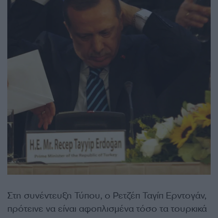
Στη συνέντευξη Τύπου, ο Ρετζέπ Ταγίπ Ερντογάν,
πρότεινε να είναι αφοπλισμένα τόσο τα τουρκικά