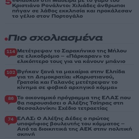
5
«Φιάσκο» στη Μαδέιρα με το γάμο του
Κριστιάνο Ρονάλντο: Χιλιάδες άνθρωποι
πήγαν σε λάθος εκκλησία και προκάλεσαν
το γέλιο στον Πορτογάλο
Πιο σχολιασμένα
Μετέτρεψαν το Σαρακήνικο της Μήλου
114
σε ελικοδρόμιο – «Πάρκαραν» το
ελικόπτερο τους για να κάνουν μπάνιο
Βγήκαν ξανά τα μαχαίρια στην Ελπίδα
102
για τη Δημοκρατία: «Καρυστιανού,
Γρατσία και Γαλανός μετέτρεψαν το
κίνημα σε φοβικό αρχηγικό κόμμα»
Το οικονομικό πρόγραμμα της ΕΛΑΣ που
86
θα παρουσιάσει ο Αλέξης Τσίπρας στη
Θεσσαλονίκη: Σχέδιο τετραετίας
ΕΛΑΣ: Ο Αλέξης Δέδες ο πρώτος
74
υποψήφιος βουλευτής του κόμματος –
Από τα διοικητικά της ΑΕΚ στην πολιτική
σκηνή