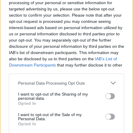
για την συνεργασία μεταξύ της Γενικής
processing of your personal or sensitive information for
targeted advertising by us, please use the below opt-out
Γραμματείας Έρευνας και Τεχνολογίας του
section to confirm your selection. Please note that after your
Υπουργείου Παιδείας, Δια Βίου Μάθησης και
opt-out request is processed you may continue seeing
Θρησκευμάτων της Ελληνικής Δημοκρατίας και
interest-based ads based on personal information utilized by
του Συμβουλίου Επιστημονικής και Τεχνολογικής
us or personal information disclosed to third parties prior to
your opt-out. You may separately opt-out of the further
Έρευνας της Δημοκρατίας της Τουρκίας
disclosure of your personal information by third parties on the
(TUBITAK).
IAB’s list of downstream participants. This information may
also be disclosed by us to third parties on the
IAB’s List of
Downstream Participants
that may further disclose it to other
· Μνημόνιο Προθέσεων μεταξύ του Υπουργείου
third parties.
Υποδομών, Μεταφορών και Δικτύων της
Please note that this website/app uses one or more Google
Ελληνικής Δημοκρατίας και του Υπουργείου
Personal Data Processing Opt Outs
services and may gather and store information including but
Μεταφορών και Επικοινωνιών της Δημοκρατίας
not limited to your visit or usage behaviour. You may click to
I want to opt-out of the Sharing of my
personal data.
της Τουρκίας για την Ανάπτυξη Σιδηροδρομικών
grant or deny consent to Google and its third-party tags to
Opted In
και Συνδυασμένων Μεταφορών μεταξύ Ελλάδος
use your data for below specified purposes in below Google
consent section.
και Τουρκίας.
I want to opt-out of the Sale of my
Personal Data.
Opted In
· Κοινή Διακήρυξη του Υπουργού Υποδομών,