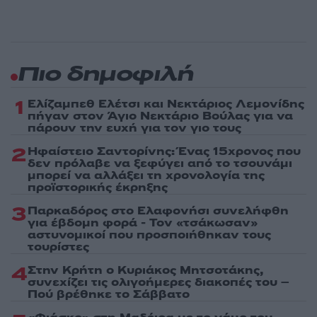
Πιο δημοφιλή
1
Ελίζαμπεθ Ελέτσι και Νεκτάριος Λεμονίδης
πήγαν στον Άγιο Νεκτάριο Βούλας για να
πάρουν την ευχή για τον γιο τους
2
Ηφαίστειο Σαντορίνης: Ένας 15χρονος που
δεν πρόλαβε να ξεφύγει από το τσουνάμι
μπορεί να αλλάξει τη χρονολογία της
προϊστορικής έκρηξης
3
Παρκαδόρος στο Ελαφονήσι συνελήφθη
για έβδομη φορά - Τον «τσάκωσαν»
αστυνομικοί που προσποιήθηκαν τους
τουρίστες
4
Στην Κρήτη ο Κυριάκος Μητσοτάκης,
συνεχίζει τις ολιγοήμερες διακοπές του –
Πού βρέθηκε το Σάββατο