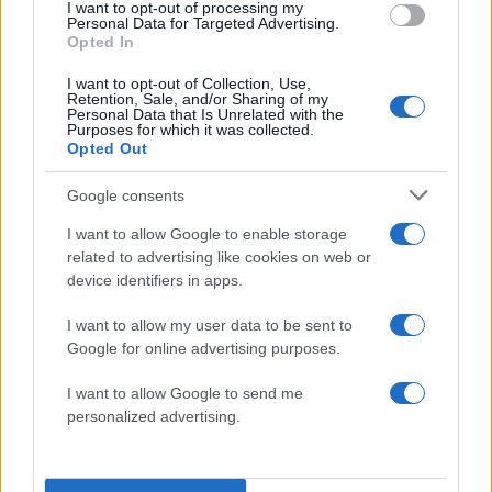
I want to opt-out of processing my
Personal Data for Targeted Advertising.
Μεταφορών και Δικτύων της Ελληνικής
Opted In
Δημοκρατίας και του Υπουργού Μεταφορών και
Επικοινωνιών της Δημοκρατίας της Τουρκίας για
I want to opt-out of Collection, Use,
Retention, Sale, and/or Sharing of my
την Ανάπτυξη της Συνεργασίας στον τομέα των
Personal Data that Is Unrelated with the
Purposes for which it was collected.
οδικών μεταφορών.
Opted Out
Google consents
· Κοινή Διακήρυξη του Υπουργού Υποδομών,
I want to allow Google to enable storage
Μεταφορών και Δικτύων της Ελληνικής
related to advertising like cookies on web or
Δημοκρατίας και του Υπουργού Μεταφορών και
device identifiers in apps.
Επικοινωνιών της Δημοκρατίας της Τουρκίας για
τους τομείς της πληροφορικής, των τεχνολογιών
I want to allow my user data to be sent to
Google for online advertising purposes.
επικοινωνίας και των ταχυδρομικών υπηρεσιών.
I want to allow Google to send me
· Κοινή Διακήρυξη για ζητήματα Παράνομης
personalized advertising.
Μετανάστευσης, Ασύλου, Οργανωμένου
Εγκλήματος, Διακίνησης Ναρκωτικών και