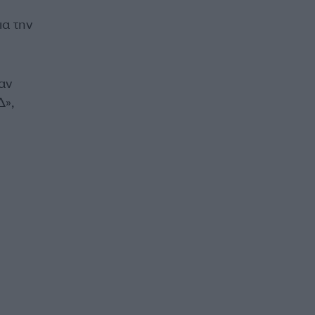
α την
αν
Δ»,