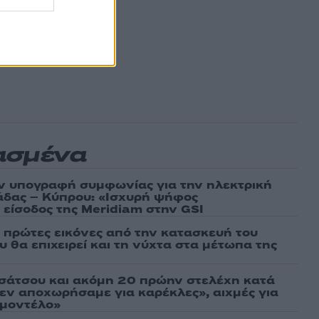
ασμένα
ν υπογραφή συμφωνίας για την ηλεκτρική
άδας – Κύπρου: «Ισχυρή ψήφος
 είσοδος της Meridiam στην GSI
ι πρώτες εικόνες από την κατασκευή του
 θα επιχειρεί και τη νύχτα στα μέτωπα της
σάτσου και ακόμη 20 πρώην στελέχη κατά
εν αποχωρήσαμε για καρέκλες», αιχμές για
 μοντέλο»