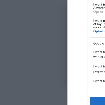
I want 
Advertis
Opted 
I want t
of my P
was col
Opted 
Google 
I want t
web or d
I want t
purpose
Όροι Χρήσης
. Το site π
I want 
Google.