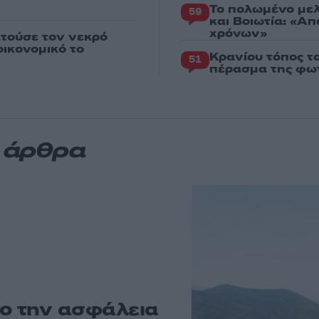
Το πολωμένο μελ
59
και Βοιωτία: «Α
χρόνων»
ατούσε τον νεκρό
ικονομικό το
Κρανίου τόπος τ
51
πέρασμα της φωτ
α άρθρα
ρο την ασφάλεια