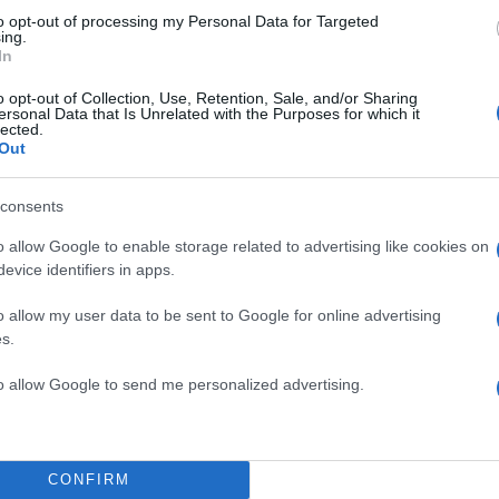
to opt-out of processing my Personal Data for Targeted
ing.
In
Σχολίασε εδώ
o opt-out of Collection, Use, Retention, Sale, and/or Sharing
ersonal Data that Is Unrelated with the Purposes for which it
lected.
50
Out
consents
o allow Google to enable storage related to advertising like cookies on
evice identifiers in apps.
2000 /
o allow my user data to be sent to Google for online advertising
Υποβολή σχολίου
s.
ροστατεύεται από reCAPTCHA, ισχύουν
Πολιτική Απορρήτου
&
Όροι Χρήσης
της
to allow Google to send me personalized advertising.
Πολιτική
ΓΙΩΡΓΟΣ ΑΥΤΙΑΣ
ΕΥΡΩΕΚΛΟΓΕΣ 2024
CONFIRM