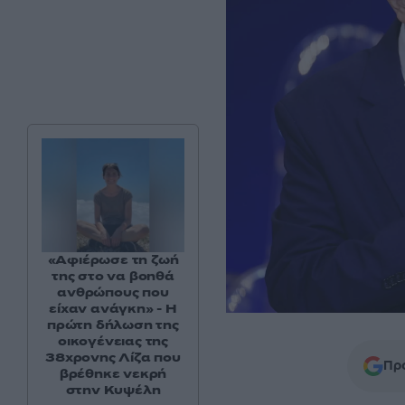
«Αφιέρωσε τη ζωή
της στο να βοηθά
ανθρώπους που
είχαν ανάγκη» - Η
πρώτη δήλωση της
οικογένειας της
38χρονης Λίζα που
Προ
βρέθηκε νεκρή
στην Κυψέλη