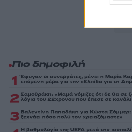
Ακολου
πρώτοι
ημέρα
Πιο δημοφιλή
1
Έφυγαν οι συνεργάτες, μένει η Μαρία Κα
επόμενη μέρα για την «Ελπίδα για τη Δη
2
Σαμοθράκη: «Μαμά νόμιζες ότι δε θα σε 
λόγια του 22χρονου που έπεσε σε κανάλι
3
Βαλεντίνη Παπαδάκη για Κώστα Σόμμερ
ξεχνάει πόσο πολύ τον χρειαζόμαστε»
Η βαθμολογία της UEFA μετά την ισοπαλ