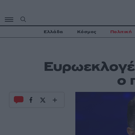
Μετάβαση
σε
περιεχόμενο
Ελλάδα
Κόσμος
Πολιτική
Ευρωεκλογές
ο 