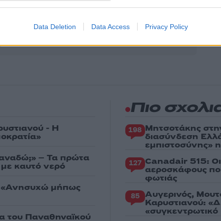
Share:
θήστε το Νewsit.gr στο
Google News
και ενημερωθείτε
Data Deletion
Data Access
Privacy Policy
 για όλη την ειδησεογραφία και τα
τελευταία νέα
της
ς
Πιο σχολι
ρυστιανού - Η
Μητσοτάκης στη
198
μοκρατία»
διασύνδεση Ελλ
εμπιστοσύνης» η
ξαναδώ;» – Τα πρώτα
Canadair 515: Ο
127
 με καυτό νερό
αεροσκάφους που
φωτιάς
: «Ανησυχώ μήπως
Αυγερινός, Μουτ
85
Καρυστιανού: «Δ
«συγκεντρωτικό
ία του Παναθηναϊκού