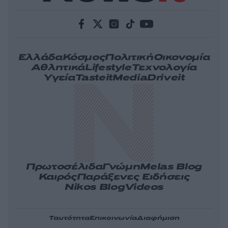
Ελλάδα
Κόσμος
Πολιτική
Οικονομία
Αθλητικά
Lifestyle
Τεχνολογία
Υγεία
Tasteit
Media
Driveit
Πρωτοσέλιδα
Γνώμη
Melas Blog
Καιρός
Παράξενες Ειδήσεις
Nikos Blog
Videos
Ταυτότητα
Επικοινωνία
Διαφήμιση