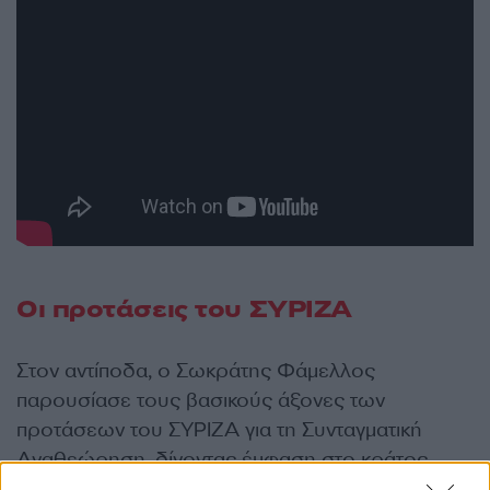
Οι προτάσεις του ΣΥΡΙΖΑ
Στον αντίποδα, ο Σωκράτης Φάμελλος
παρουσίασε τους βασικούς άξονες των
προτάσεων του ΣΥΡΙΖΑ για τη Συνταγματική
Αναθεώρηση, δίνοντας έμφαση στο κράτος
δικαίου, στα κοινωνικά δικαιώματα, στα δημόσια