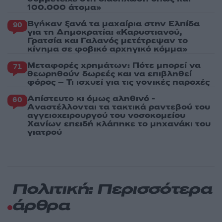
100.000 άτομα»
Βγήκαν ξανά τα μαχαίρια στην Ελπίδα
90
για τη Δημοκρατία: «Καρυστιανού,
Γρατσία και Γαλανός μετέτρεψαν το
κίνημα σε φοβικό αρχηγικό κόμμα»
Μεταφορές χρημάτων: Πότε μπορεί να
71
θεωρηθούν δωρεές και να επιβληθεί
φόρος – Τι ισχυεί για τις γονικές παροχές
Απίστευτο κι όμως αληθινό -
60
Aναστέλλονται τα τακτικά ραντεβού του
αγγειοχειρουργού του νοσοκομείου
Χανίων επειδή κλάπηκε το μηχανάκι του
γιατρού
Πολιτική: Περισσότερα
άρθρα