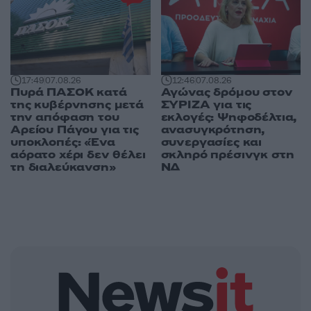
17:49
07.08.26
12:46
07.08.26
Πυρά ΠΑΣΟΚ κατά
Αγώνας δρόμου στον
της κυβέρνησης μετά
ΣΥΡΙΖΑ για τις
την απόφαση του
εκλογές: Ψηφοδέλτια,
Αρείου Πάγου για τις
ανασυγκρότηση,
υποκλοπές: «Ένα
συνεργασίες και
αόρατο χέρι δεν θέλει
σκληρό πρέσινγκ στη
τη διαλεύκανση»
ΝΔ