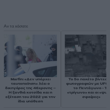
Αν τα χάσατε
Marfin: «Δεν υπάρχει
Το 5ο πακέτο βίντεο 
ταυτοποίηση» λέει ο
φωτογραφιών με UFO 
δικηγόρος της 46χρονης –
το Πεντάγωνο - Το
Η ξανθιά κοτσίδα και η
«τρίγωνο» και οι «ψυχ
εξέταση του 2022 για την
σφαίρες»
ίδια υπόθεση