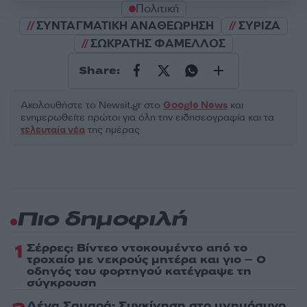
Πολιτική
ΣΥΝΤΑΓΜΑΤΙΚΗ ΑΝΑΘΕΩΡΗΣΗ
ΣΥΡΙΖΑ
ΣΩΚΡΑΤΗΣ ΦΑΜΕΛΛΟΣ
Share:
Ακολουθήστε το Νewsit.gr στο
Google News
και
ενημερωθείτε πρώτοι για όλη την ειδησεογραφία και τα
τελευταία νέα
της ημέρας
Πιο δημοφιλή
1
Σέρρες: Βίντεο ντοκουμέντο από το
τροχαίο με νεκρούς μητέρα και γιο – Ο
οδηγός του φορτηγού κατέγραψε τη
σύγκρουση
Λένα Σαμαρά: Συγκίνηση στο μνημόσυνο