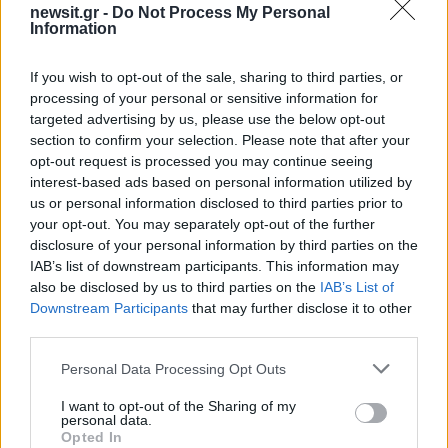
newsit.gr -
Do Not Process My Personal
αγαθά, στην ενίσχυση της άμεσης δημοκρατίας
Information
και στην αποκέντρωση.
If you wish to opt-out of the sale, sharing to third parties, or
processing of your personal or sensitive information for
Ζήτησε απεξάρτηση της διαδικασίας ελέγχου και
targeted advertising by us, please use the below opt-out
δίωξης υπουργών από την κυβερνητική
section to confirm your selection. Please note that after your
πλειοψηφία, αλλαγή στον τρόπο επιλογής της
opt-out request is processed you may continue seeing
interest-based ads based on personal information utilized by
ηγεσίας της Δικαιοσύνης, θωράκιση των
us or personal information disclosed to third parties prior to
ανεξάρτητων αρχών και κατοχύρωση του
your opt-out. You may separately opt-out of the further
δικαιώματος των προέδρων τους να
disclosure of your personal information by third parties on the
IAB’s list of downstream participants. This information may
ενημερώνουν τη Βουλή.
also be disclosed by us to third parties on the
IAB’s List of
Downstream Participants
that may further disclose it to other
Παράλληλα, έθεσε ζητήματα συνταγματικής
third parties.
κατοχύρωσης του δημόσιου χαρακτήρα της
Please note that this website/app uses one or more Google
Personal Data Processing Opt Outs
Υγείας, της δημόσιας πολιτικής στέγασης, των
services and may gather and store information including but
συλλογικών συμβάσεων, των εργασιακών
not limited to your visit or usage behaviour. You may click to
I want to opt-out of the Sharing of my
personal data.
grant or deny consent to Google and its third-party tags to
δικαιωμάτων και της προστασίας της οικογένειας,
Opted In