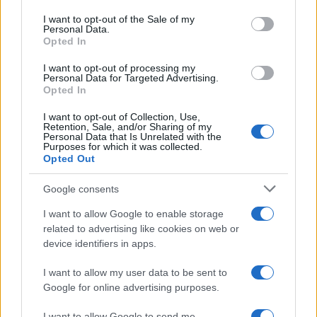
use your data for below specified purposes in below Google
της μητρότητας, των παιδιών, των αναπήρων και
consent section.
I want to opt-out of the Sale of my
των ευάλωτων ομάδων.
Personal Data.
Opted In
I want to opt-out of processing my
«Το δικό σας Σύνταγμα είναι τα
Personal Data for Targeted Advertising.
Opted In
κέρδη των λίγων»
I want to opt-out of Collection, Use,
Retention, Sale, and/or Sharing of my
Κλείνοντας, ο πρόεδρος του ΣΥΡΙΖΑ συνέδεσε
Personal Data that Is Unrelated with the
Purposes for which it was collected.
τη συνταγματική συζήτηση με την ανάγκη
Opted Out
προοδευτικής διακυβέρνησης, υποστηρίζοντας
Google consents
ότι οι αλλαγές που απαιτούνται προϋποθέτουν
άλλη πολιτική κατεύθυνση.
I want to allow Google to enable storage
related to advertising like cookies on web or
device identifiers in apps.
«Το δικό σας Σύνταγμα είναι τα κέρδη των λίγων
εις βάρος των πολλών», είπε, κατηγορώντας την
I want to allow my user data to be sent to
Google for online advertising purposes.
κυβέρνηση ότι υπηρετεί «τα καρτέλ και τη
διαπλοκή».
I want to allow Google to send me