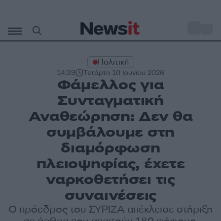
Μετάβαση
σε
o
31
περιεχόμενο
Πολιτική
14:39
Τετάρτη 10 Ιουνίου 2026
Φάμελλος για
Συνταγματική
Αναθεώρηση: Δεν θα
συμβάλουμε στη
διαμόρφωση
πλειοψηφίας, έχετε
ναρκοθετήσει τις
συναινέσεις
Ο πρόεδρος του ΣΥΡΙΖΑ απέκλεισε στήριξη