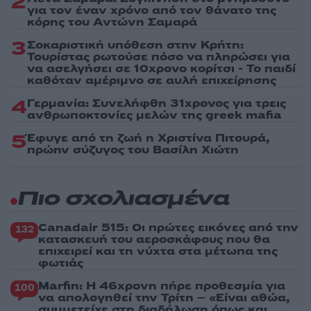
2
για τον έναν χρόνο από τον θάνατο της
κόρης του Αντώνη Σαμαρά
3
Σοκαριστική υπόθεση στην Κρήτη:
Τουρίστας ρωτούσε πόσο να πληρώσει για
να ασελγήσει σε 10χρονο κορίτσι - Το παιδί
καθόταν αμέριμνο σε αυλή επιχείρησης
4
Γερμανία: Συνελήφθη 31χρονος για τρεις
ανθρωποκτονίες μελών της greek mafia
5
Έφυγε από τη ζωή η Χριστίνα Πιτουρά,
πρώην σύζυγος του Βασίλη Χιώτη
Πιο σχολιασμένα
Canadair 515: Οι πρώτες εικόνες από την
132
κατασκευή του αεροσκάφους που θα
επιχειρεί και τη νύχτα στα μέτωπα της
φωτιάς
Marfin: Η 46χρονη πήρε προθεσμία για
100
να απολογηθεί την Τρίτη – «Είναι αθώα,
συμμετείχε στη διαδήλωση όπως και