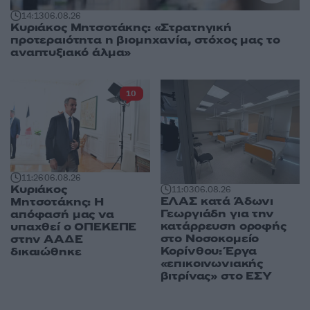
14:13
06.08.26
Κυριάκος Μητσοτάκης: «Στρατηγική
προτεραιότητα η βιομηχανία, στόχος μας το
αναπτυξιακό άλμα»
10
11:26
06.08.26
Κυριάκος
11:03
06.08.26
ΕΛΑΣ κατά Άδωνι
Μητσοτάκης: Η
Γεωργιάδη για την
απόφασή μας να
κατάρρευση οροφής
υπαχθεί ο ΟΠΕΚΕΠΕ
στο Νοσοκομείο
στην ΑΑΔΕ
Κορίνθου: Έργα
δικαιώθηκε
«επικοινωνιακής
βιτρίνας» στο ΕΣΥ