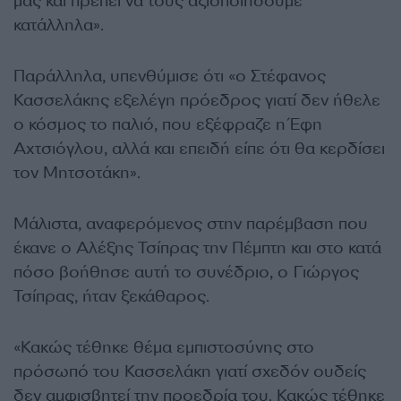
μας και πρέπει να τους αξιοποιήσουμε
κατάλληλα».
Παράλληλα, υπενθύμισε ότι «ο Στέφανος
Κασσελάκης εξελέγη πρόεδρος γιατί δεν ήθελε
ο κόσμος το παλιό, που εξέφραζε η Έφη
Αχτσιόγλου, αλλά και επειδή είπε ότι θα κερδίσει
τον Μητσοτάκη».
Μάλιστα, αναφερόμενος στην παρέμβαση που
έκανε ο Αλέξης Τσίπρας την Πέμπτη και στο κατά
πόσο βοήθησε αυτή το συνέδριο, ο Γιώργος
Τσίπρας, ήταν ξεκάθαρος.
«Κακώς τέθηκε θέμα εμπιστοσύνης στο
πρόσωπό του Κασσελάκη γιατί σχεδόν ουδείς
δεν αμφισβητεί την προεδρία του. Κακώς τέθηκε