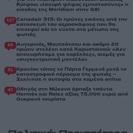
Κύπρου: «Ισχυρή ψήφος εμπιστοσύνης» η
είσοδος της Meridiam στην GSI
Canadair 515: Οι πρώτες εικόνες από την
127
κατασκευή του αεροσκάφους που θα
επιχειρεί και τη νύχτα στα μέτωπα της
φωτιάς
Αυγερινός, Μουτσάτσου και ακόμη 20
85
πρώην στελέχη κατά Καρυστιανού: «Δεν
αποχωρήσαμε για καρέκλες», αιχμές για
«συγκεντρωτικό μοντέλο»
Κρανίου τόπος το Πόρτο Γερμενό μετά το
51
καταστροφικό πέρασμα της φωτιάς –
Ξεκίνησε η αυτοψία στα καμένα σπίτια
Οδηγός στη Μύκονο άρπαξε τσάντα
47
Hermès και Rolex αξίας 75.000 ευρώ από
Ουκρανό τουρίστα