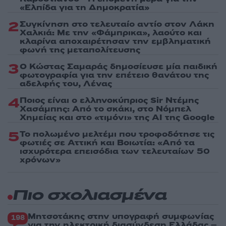
«Ελπίδα για τη Δημοκρατία»
2
Συγκίνηση στο τελευταίο αντίο στον Λάκη
Χαλκιά: Με την «Φάμπρικα», λαούτο και
κλαρίνα αποχαιρέτησαν την εμβληματική
φωνή της μεταπολίτευσης
3
Ο Κώστας Σαμαράς δημοσίευσε μία παιδική
φωτογραφία για την επέτειο θανάτου της
αδελφής του, Λένας
4
Ποιος είναι ο ελληνοκύπριος Sir Ντέμης
Χασάμπης: Από το σκάκι, στο Νόμπελ
Χημείας και στο «τιμόνι» της AI της Google
5
Το πολωμένο μελτέμι που τροφοδότησε τις
φωτιές σε Αττική και Βοιωτία: «Από τα
ισχυρότερα επεισόδια των τελευταίων 50
χρόνων»
Πιο σχολιασμένα
Μητσοτάκης στην υπογραφή συμφωνίας
198
για την ηλεκτρική διασύνδεση Ελλάδας –