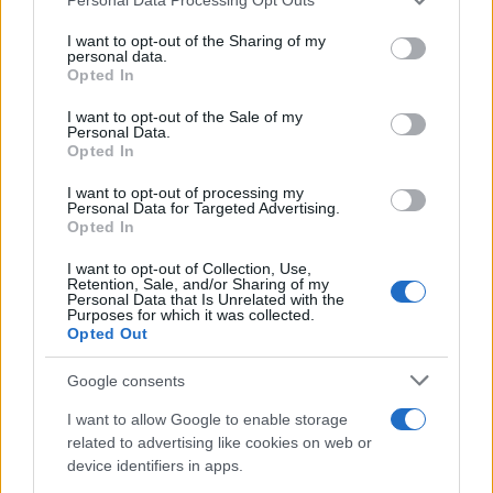
συμμετοχή στην τραγωδία
σύντομα – Εμείς ελέγχ
services and may gather and store information including but
της Μαρφίν - Μεταφέρθηκε
τα Στενά του Ορμού
not limited to your visit or usage behaviour. You may click to
I want to opt-out of the Sharing of my
απευθείας από το
personal data.
αεροδρόμιο
grant or deny consent to Google and its third-party tags to
Opted In
use your data for below specified purposes in below Google
consent section.
I want to opt-out of the Sale of my
Σχόλια
Personal Data.
Opted In
I want to opt-out of processing my
Personal Data for Targeted Advertising.
Opted In
Σχολίασε εδώ
I want to opt-out of Collection, Use,
Retention, Sale, and/or Sharing of my
Personal Data that Is Unrelated with the
Purposes for which it was collected.
50 /50
Opted Out
Google consents
I want to allow Google to enable storage
related to advertising like cookies on web or
2000 /2000
device identifiers in apps.