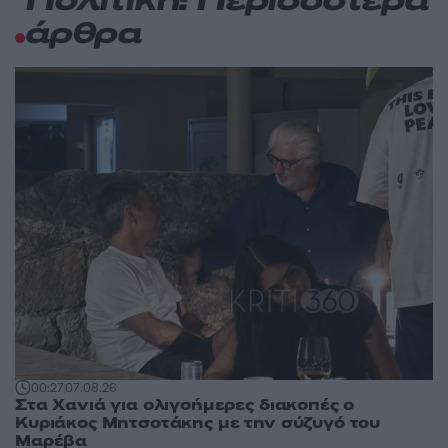
Πολιτική: Περισσότερα
άρθρα
00:27
07.08.26
Στα Χανιά για ολιγοήμερες διακοπές ο
Κυριάκος Μητσοτάκης με την σύζυγό του
Μαρέβα