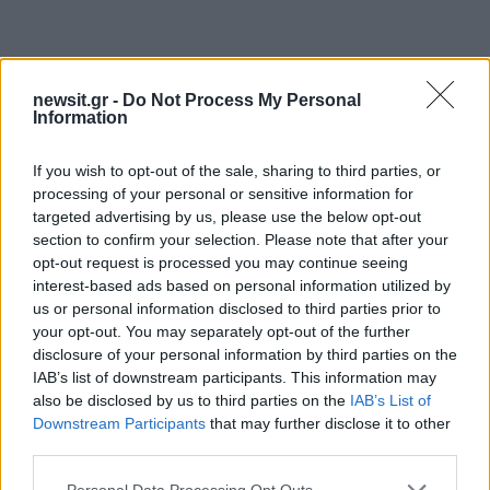
newsit.gr -
Do Not Process My Personal
Information
If you wish to opt-out of the sale, sharing to third parties, or
processing of your personal or sensitive information for
Αν τα χάσατε
targeted advertising by us, please use the below opt-out
section to confirm your selection. Please note that after your
opt-out request is processed you may continue seeing
interest-based ads based on personal information utilized by
us or personal information disclosed to third parties prior to
your opt-out. You may separately opt-out of the further
disclosure of your personal information by third parties on the
IAB’s list of downstream participants. This information may
also be disclosed by us to third parties on the
IAB’s List of
Downstream Participants
that may further disclose it to other
third parties.
Στη ΓΑΔΑ η 46χρονη που
Τραμπ: «Ο πόλεμος με
κατηγορείται για
Ιράν θα τελειώσει αρκ
Please note that this website/app uses one or more Google
Personal Data Processing Opt Outs