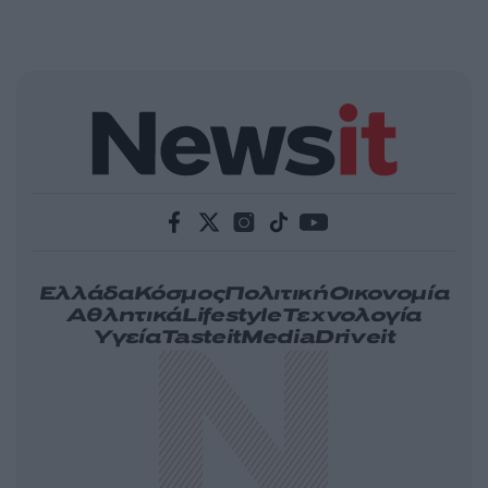
Ελλάδα
Κόσμος
Πολιτική
Οικονομία
Αθλητικά
Lifestyle
Τεχνολογία
Υγεία
Tasteit
Media
Driveit