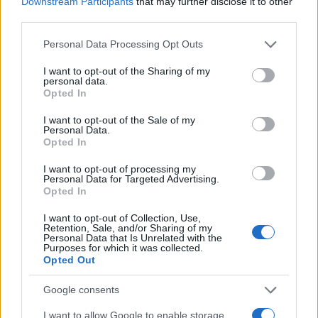
Downstream Participants
that may further disclose it to other
πάρουν την ευχή για τον γιο τους
third parties.
5
Ηφαίστειο Σαντορίνης: Ένας 15χρονος που
Please note that this website/app uses one or more Google
δεν πρόλαβε να ξεφύγει από το τσουνάμι
Personal Data Processing Opt Outs
μπορεί να αλλάξει τη χρονολογία της
services and may gather and store information including but
προϊστορικής έκρηξης
not limited to your visit or usage behaviour. You may click to
I want to opt-out of the Sharing of my
personal data.
grant or deny consent to Google and its third-party tags to
Opted In
use your data for below specified purposes in below Google
Πιο σχολιασμένα
consent section.
I want to opt-out of the Sale of my
Personal Data.
Opted In
Βγήκαν ξανά τα μαχαίρια στην Ελπίδα
96
για τη Δημοκρατία: «Καρυστιανού,
I want to opt-out of processing my
Γρατσία και Γαλανός μετέτρεψαν το
Personal Data for Targeted Advertising.
κίνημα σε φοβικό αρχηγικό κόμμα»
Opted In
Στην Κρήτη ο Κυριάκος Μητσοτάκης,
85
συνεχίζει τις ολιγοήμερες διακοπές του –
I want to opt-out of Collection, Use,
Retention, Sale, and/or Sharing of my
Πού βρέθηκε το Σάββατο
Personal Data that Is Unrelated with the
Purposes for which it was collected.
Απίστευτο κι όμως αληθινό -
85
Opted Out
Aναστέλλονται τα τακτικά ραντεβού του
αγγειοχειρουργού του νοσοκομείου
Χανίων επειδή κλάπηκε το μηχανάκι του
Google consents
γιατρού
I want to allow Google to enable storage