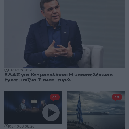
10:13
08.08.26
ΕΛΑΣ για Κτηματολόγιο: Η υποστελέχωση
έγινε μπίζνα 7 εκατ. ευρώ
41
10
08:40
08.08.26