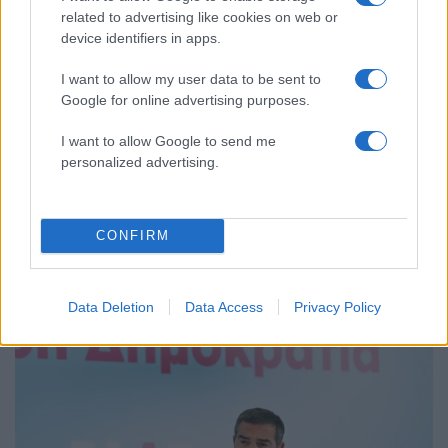
ΕΛΑΣ: Ο Αλέξης Δέδες ο πρώτος
73
related to advertising like cookies on web or
υποψήφιος βουλευτής του κόμματος –
device identifiers in apps.
Από τα διοικητικά της ΑΕΚ στην πολιτική
σκηνή
I want to allow my user data to be sent to
Σούπερ μάρκετ: Νέες μειώσεις τιμών –
73
Google for online advertising purposes.
916 προϊόντα στην εθνική πρωτοβουλία,
ανάμεσά τους 130 σχολικά
I want to allow Google to send me
personalized advertising.
CONFIRM
Πολιτική: Περισσότερα
άρθρα
Data Deletion
Data Access
Privacy Policy
56