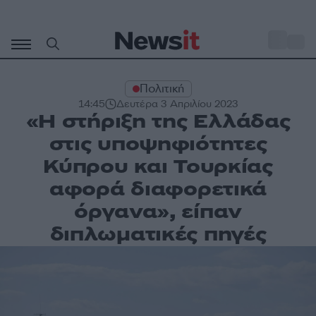
Μετάβαση
σε
o
32
περιεχόμενο
Πολιτική
14:45
Δευτέρα 3 Απριλίου 2023
«Η στήριξη της Ελλάδας
στις υποψηφιότητες
Κύπρου και Τουρκίας
αφορά διαφορετικά
όργανα», είπαν
διπλωματικές πηγές