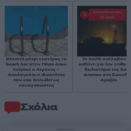
Ανανεώθηκε πριν
22 λεπτά
Κλειστό μέχρι νεοτέρας το
Οι Χούθι ανέλαβαν τ
beach bar στην Πάρο όπου
ευθύνη για την επίθεσ
πνίγηκε ο 4χρονος –
διυλιστήριο της Saud
Απολογείται ο ιδιοκτήτης
Aramco στη Σαουδι
που είχε δηλωθεί ως
Αραβία
ναυαγοσώστης
Σχόλια