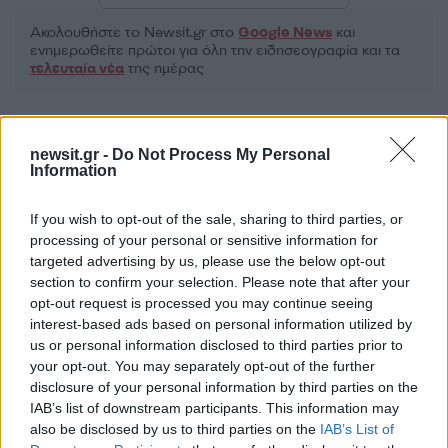
Ακολουθήστε το Νewsit.gr στο
Google News
και
ενημερωθείτε πρώτοι για όλη την ειδησεογραφία και τα
τελευταία νέα
της ημέρας
newsit.gr -
Do Not Process My Personal
Information
Πιο δημοφιλή
If you wish to opt-out of the sale, sharing to third parties, or
1
Κωνσταντίνος Αργυρός και Αλεξάνδρα
processing of your personal or sensitive information for
Νίκα κάνουν διακοπές με πολυτελές γιοτ
targeted advertising by us, please use the below opt-out
με τα δύο παιδιά τους
section to confirm your selection. Please note that after your
opt-out request is processed you may continue seeing
2
Η Άννα Βίσση ξετρελάθηκε με μπάντα που
έπαιζε Τσιτσάνη στο Φισκάρδο και τους
interest-based ads based on personal information utilized by
πρότεινε συνεργασία
us or personal information disclosed to third parties prior to
your opt-out. You may separately opt-out of the further
3
Θρήνος για τον Λιονέλ Μέσι – Πέθανε ο
disclosure of your personal information by third parties on the
πατέρας του, Χόρχε
IAB’s list of downstream participants. This information may
4
Ελίζαμπεθ Ελέτσι και Νεκτάριος Λεμονίδης
also be disclosed by us to third parties on the
IAB’s List of
πήγαν στον Άγιο Νεκτάριο Βούλας για να