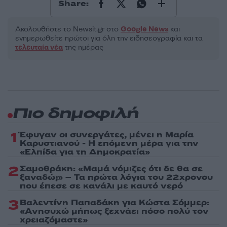
Share:
Ακολουθήστε το Νewsit.gr στο
Google News
και
ενημερωθείτε πρώτοι για όλη την ειδησεογραφία και τα
τελευταία νέα
της ημέρας
Πιο δημοφιλή
1
Έφυγαν οι συνεργάτες, μένει η Μαρία
Καρυστιανού - Η επόμενη μέρα για την
«Ελπίδα για τη Δημοκρατία»
2
Σαμοθράκη: «Μαμά νόμιζες ότι δε θα σε
ξαναδώ;» – Τα πρώτα λόγια του 22χρονου
που έπεσε σε κανάλι με καυτό νερό
3
Βαλεντίνη Παπαδάκη για Κώστα Σόμμερ:
«Ανησυχώ μήπως ξεχνάει πόσο πολύ τον
χρειαζόμαστε»