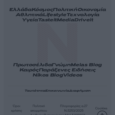
Ελλάδα
Κόσμος
Πολιτική
Οικονομία
Αθλητικά
Lifestyle
Τεχνολογία
Υγεία
Tasteit
Media
Driveit
Πρωτοσέλιδα
Γνώμη
Melas Blog
Καιρός
Παράξενες Ειδήσεις
Nikos Blog
Videos
Ταυτότητα
Επικοινωνία
Διαφήμιση
Όροι
Πολιτική
Πληροφορίες α.27
Cookies
χρήσης
απορρήτου
Ν.5253/2025