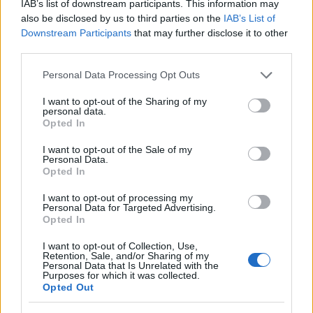
IAB’s list of downstream participants. This information may
also be disclosed by us to third parties on the
IAB’s List of
Downstream Participants
that may further disclose it to other
third parties.
Please note that this website/app uses one or more Google
Personal Data Processing Opt Outs
services and may gather and store information including but
not limited to your visit or usage behaviour. You may click to
I want to opt-out of the Sharing of my
personal data.
grant or deny consent to Google and its third-party tags to
Opted In
use your data for below specified purposes in below Google
consent section.
I want to opt-out of the Sale of my
Personal Data.
Opted In
I want to opt-out of processing my
Personal Data for Targeted Advertising.
Opted In
I want to opt-out of Collection, Use,
Retention, Sale, and/or Sharing of my
Personal Data that Is Unrelated with the
Purposes for which it was collected.
Opted Out