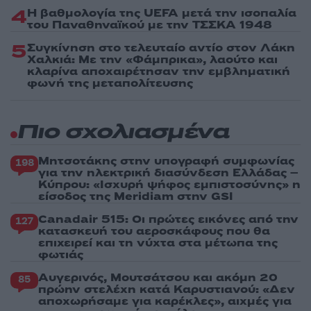
4
Η βαθμολογία της UEFA μετά την ισοπαλία
του Παναθηναϊκού με την ΤΣΣΚΑ 1948
5
Συγκίνηση στο τελευταίο αντίο στον Λάκη
Χαλκιά: Με την «Φάμπρικα», λαούτο και
κλαρίνα αποχαιρέτησαν την εμβληματική
φωνή της μεταπολίτευσης
Πιο σχολιασμένα
Μητσοτάκης στην υπογραφή συμφωνίας
198
για την ηλεκτρική διασύνδεση Ελλάδας –
Κύπρου: «Ισχυρή ψήφος εμπιστοσύνης» η
είσοδος της Meridiam στην GSI
Canadair 515: Οι πρώτες εικόνες από την
127
κατασκευή του αεροσκάφους που θα
επιχειρεί και τη νύχτα στα μέτωπα της
φωτιάς
Αυγερινός, Μουτσάτσου και ακόμη 20
85
πρώην στελέχη κατά Καρυστιανού: «Δεν
αποχωρήσαμε για καρέκλες», αιχμές για