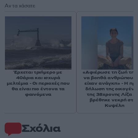
Αν τα χάσατε
Έρχεται τριήμερο με
«Αφιέρωσε τη ζωή της
40άρια και ισχυρά
να βοηθά ανθρώπους 
μελτέμια - Οι περιοχές που
είχαν ανάγκη» - Η πρ
θα είναι πιο έντονα τα
δήλωση της οικογένε
φαινόμενα
της 38χρονης Λίζα π
βρέθηκε νεκρή στη
Κυψέλη
Σχόλια