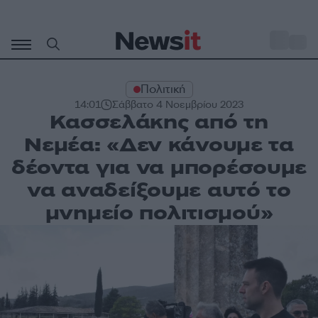
Μετάβαση
σε
o
31
περιεχόμενο
Πολιτική
14:01
Σάββατο 4 Νοεμβρίου 2023
Κασσελάκης από τη
Νεμέα: «Δεν κάνουμε τα
δέοντα για να μπορέσουμε
να αναδείξουμε αυτό το
μνημείο πολιτισμού»