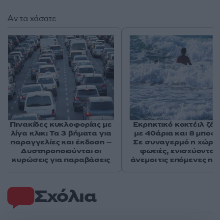
Αν τα χάσατε
Πινακίδες κυκλοφορίας με
Εκρηκτικό κοκτέιλ ζέσ
λίγα κλικ: Τα 3 βήματα για
με 40άρια και 8 μποφό
παραγγελίες και έκδοση –
Σε συναγερμό η χώρα 
Αυστηροποιούνται οι
φωτιές, ενισχύονται 
κυρώσεις για παραβάσεις
άνεμοι τις επόμενες ημ
Σχόλια