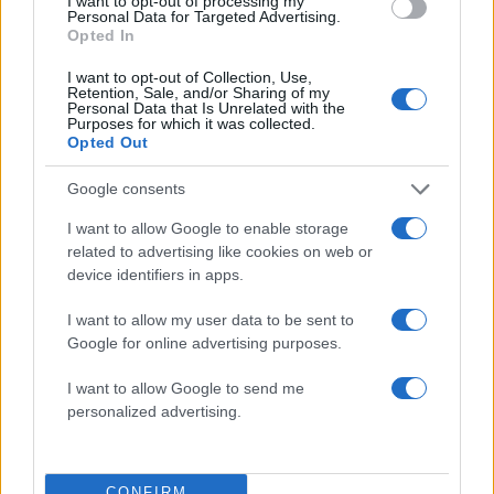
I want to opt-out of processing my
Χανίων επειδή κλάπηκε το μηχανάκι του
Personal Data for Targeted Advertising.
γιατρού
Opted In
Σούπερ μάρκετ: Νέες μειώσεις τιμών –
71
916 προϊόντα στην εθνική πρωτοβουλία,
I want to opt-out of Collection, Use,
Retention, Sale, and/or Sharing of my
ανάμεσά τους 130 σχολικά
Personal Data that Is Unrelated with the
Purposes for which it was collected.
ΕΛΑΣ: Ο Αλέξης Δέδες ο πρώτος
69
Opted Out
υποψήφιος βουλευτής του κόμματος –
Από τα διοικητικά της ΑΕΚ στην πολιτική
σκηνή
Google consents
I want to allow Google to enable storage
related to advertising like cookies on web or
device identifiers in apps.
Πολιτική: Περισσότερα
I want to allow my user data to be sent to
Google for online advertising purposes.
άρθρα
I want to allow Google to send me
personalized advertising.
6
CONFIRM