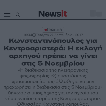
Μετάβαση
σε
o
30
περιεχόμενο
Πολιτική
16:34
Τετάρτη 27 Σεπτεμβρίου 2017
Κωνσταντινόπουλος για
Κεντροαριστερά: Η εκλογή
αρχηγού πρέπει να γίνει
στις 5 Νοεμβρίου
«Η διαδικασία της ηλεκτρονικής
ψηφοφορίας εξ' αποστάσεως
χρησιμοποιείται ως άλλοθι για να μην
προχωρήσει η διαδικασία στις 5 Νοεμβρίου»
δήλωσε ο υποψήφιος για την ηγεσία του
νέου ενιαίου φορέα της Κεντροαριστεράς,
Οδυσσέας Κωνσταντινόπουλος.