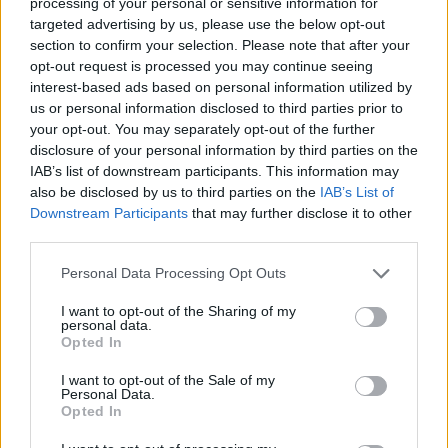
πατέρας του, Χόρχε
processing of your personal or sensitive information for
targeted advertising by us, please use the below opt-out
4
Ωδή στη γάτα: Το πλάσμα που δεν ανήκει
section to confirm your selection. Please note that after your
σε κανέναν, αλλά όλοι θέλουν δίπλα τους
opt-out request is processed you may continue seeing
5
Η FIFA απάντησε στις καταγγελίες για την
interest-based ads based on personal information utilized by
ερωμένη του Ινφαντίνο: «Κατηγορηματικά
us or personal information disclosed to third parties prior to
αναληθείς και δυσφημιστικοί οι ισχυρισμοί»
your opt-out. You may separately opt-out of the further
disclosure of your personal information by third parties on the
IAB’s list of downstream participants. This information may
Πιο σχολιασμένα
also be disclosed by us to third parties on the
IAB’s List of
Downstream Participants
that may further disclose it to other
Marfin: Η 46χρονη πήρε προθεσμία για
third parties.
104
να απολογηθεί την Τρίτη – «Είναι αθώα,
συμμετείχε στη διαδήλωση όπως και
Please note that this website/app uses one or more Google
Personal Data Processing Opt Outs
100.000 άτομα»
services and may gather and store information including but
not limited to your visit or usage behaviour. You may click to
I want to opt-out of the Sharing of my
Βγήκαν ξανά τα μαχαίρια στην Ελπίδα
96
personal data.
για τη Δημοκρατία: «Καρυστιανού,
grant or deny consent to Google and its third-party tags to
Opted In
Γρατσία και Γαλανός μετέτρεψαν το
use your data for below specified purposes in below Google
κίνημα σε φοβικό αρχηγικό κόμμα»
consent section.
I want to opt-out of the Sale of my
Personal Data.
Απίστευτο κι όμως αληθινό -
82
Opted In
Aναστέλλονται τα τακτικά ραντεβού του
αγγειοχειρουργού του νοσοκομείου