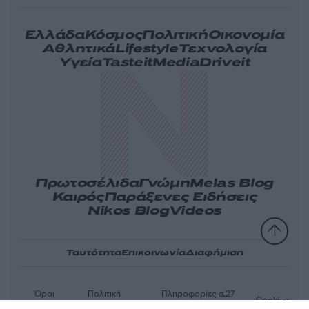
Ελλάδα
Κόσμος
Πολιτική
Οικονομία
Αθλητικά
Lifestyle
Τεχνολογία
Υγεία
Tasteit
Media
Driveit
Πρωτοσέλιδα
Γνώμη
Melas Blog
Καιρός
Παράξενες Ειδήσεις
Nikos Blog
Videos
Ταυτότητα
Επικοινωνία
Διαφήμιση
Όροι
Πολιτική
Πληροφορίες α.27
Cookies
χρήσης
απορρήτου
Ν.5253/2025