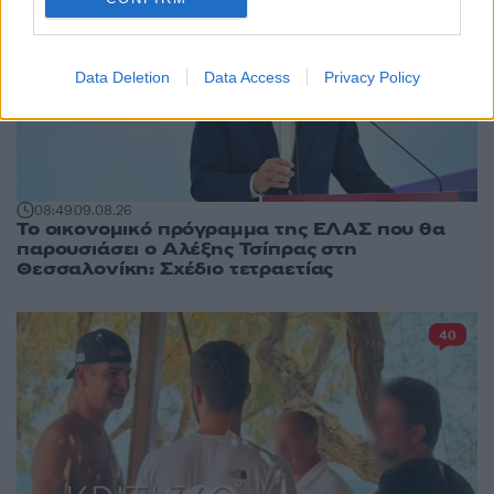
Data Deletion
Data Access
Privacy Policy
08:49
09.08.26
Το οικονομικό πρόγραμμα της ΕΛΑΣ που θα
παρουσιάσει ο Αλέξης Τσίπρας στη
Θεσσαλονίκη: Σχέδιο τετραετίας
40