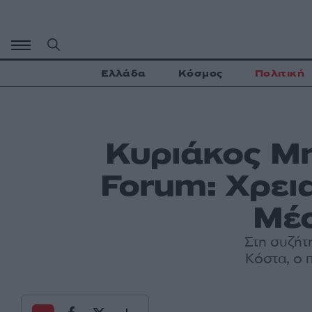
Μετάβαση
σε
περιεχόμενο
Ελλάδα
Κόσμος
Πολιτική
Κυριάκος Μη
Forum: Χρεια
Μέσ
Στη συζήτ
Κόστα, ο 