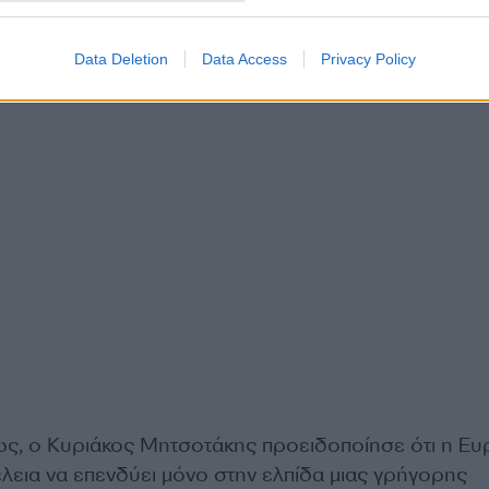
Data Deletion
Data Access
Privacy Policy
τως, ο Κυριάκος Μητσοτάκης προειδοποίησε ότι η Ε
έλεια να επενδύει μόνο στην ελπίδα μιας γρήγορης