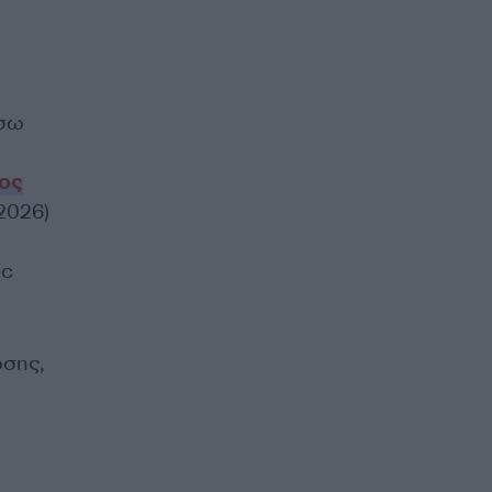
έσω
ος
.2026)
ic
ωσης,