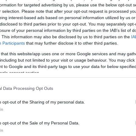
formation for targeted advertising by us, please use the below opt-out s
r selection. Please note that after your opt-out request is processed y
eing interest-based ads based on personal information utilized by us or
disclosed to third parties prior to your opt-out. You may separately opt-
losure of your personal information by third parties on the IAB’s list of
. This information may also be disclosed by us to third parties on the
IA
Participants
that may further disclose it to other third parties.
 that this website/app uses one or more Google services and may gath
including but not limited to your visit or usage behaviour. You may click 
 to Google and its third-party tags to use your data for below specifi
ogle consent section.
l Data Processing Opt Outs
o opt-out of the Sharing of my personal data.
In
ος Μητσοτάκης στο Delphi Economic Forum XI (Πηγή φωτογραφία
Σ / EUROKINISSI)
o opt-out of the Sale of my Personal Data.
In
 έδωσε έμφαση στην ανάγκη άμεσης διπλωματικής λύσ