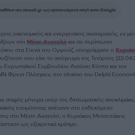
σθήκη του newsit.gr ως προτεινόμενη πηγή στην Google
ερης οικονομικής και ενεργειακής αναταραχής, εν μ
λίξεων στη
Μέση Ανατολή
και σε περίπτωση
όκου στα Στενά του Ορμούζ, υπογράμμισε ο
Κυριάκ
 συζήτηση που είχε το απόγευμα της Τετάρτης (22.04
υ Ευρωπαϊκού Συμβουλίου Αντόνιο Κόστα και τον
NN Φρεντ Πλέιτγκεν, στο πλαίσιο του Delphi Econom
με σαφές μήνυμα υπέρ της διπλωματικής αποκλιμάκ
παϊκής ετοιμότητας απέναντι στο ενδεχόμενο
ίσης στη Μέση Ανατολή, ο Κυριάκος Μητσοτάκης
άσταση ως εξαιρετικά κρίσιμη.