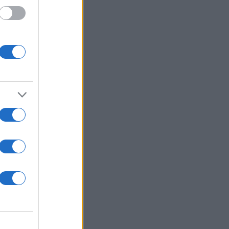
ύ
 κ.
τός
ε μια