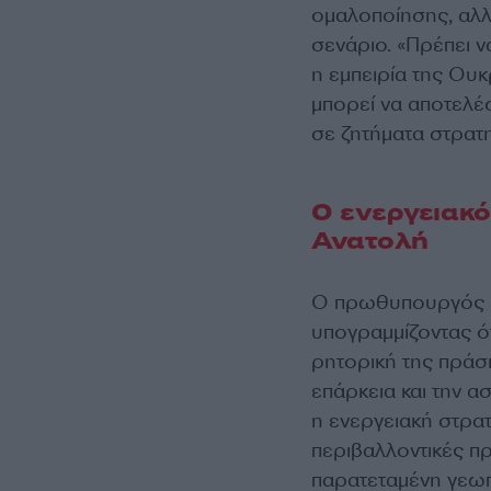
ομαλοποίησης, αλλά
σενάριο. «Πρέπει να
η εμπειρία της Ου
μπορεί να αποτελέ
σε ζητήματα στρατη
Ο ενεργειακό
Ανατολή
Ο πρωθυπουργός έθ
υπογραμμίζοντας ότ
ρητορική της πράσ
επάρκεια και την 
η ενεργειακή στρατη
περιβαλλοντικές πρ
παρατεταμένη γεωπ