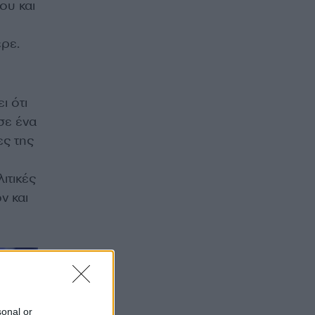
ου και
ερε.
η
ι ότι
σε ένα
ες της
ιτικές
ν και
sonal or