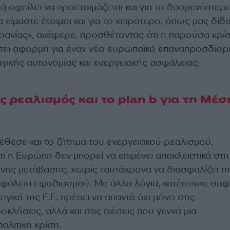
 οφείλει να προετοιμάζεται και για το δυσμενέστερ
 είμαστε έτοιμοι και για το χειρότερο, όπως μας δίδα
κρανίας», ανέφερε, προσθέτοντας ότι η παρούσα κρί
σει αφορμή για έναν νέο ευρωπαϊκό επαναπροσδιορ
γικής αυτονομίας και ενεργειακής ασφάλειας.
ς ρεαλισμός και το plan b για τη Μέσ
εσε και το ζήτημα του ενεργειακού ρεαλισμού,
ι η Ευρώπη δεν μπορεί να επιμένει αποκλειστικά στη
ινης μετάβασης, χωρίς ταυτόχρονα να διασφαλίζει τη
ασφάλεια εφοδιασμού. Με άλλα λόγια, κατέστησε σαφ
γική της Ε.Ε. πρέπει να απαντά όχι μόνο στις
οκλήσεις, αλλά και στις πιέσεις που γεννά μια
ολιτική κρίση.