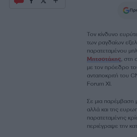
Προ
Τον κίνδυνο ευρύτ
των ραγδαίων εξε
παρατεταμένου μπλ
Μητσοτάκης
, στη
με τον πρόεδρο το
ανταποκριτή του C
Forum XI.
Σε μια παρέμβαση 
αλλά και της ευρω
παρατεταμένης κρ
περιέγραψε την κατ