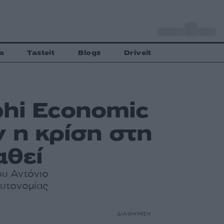
o
Αθήνα
32
C
a
Tasteit
Blogs
Driveit
phi Economic
ν η κρίση στη
αθεί
ου Αντόνιο
αυτονομίας
ΔΙΑΦΗΜΙΣΗ