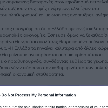
υμε σημαντικές διαταραχές στον εφοδιασμό πετρελαί
κές αυξήσεις στις τιμές ενέργειας, ελλείψεις στα
 του πληθωρισμού και μείωση της ανάπτυξης», ανέφ
άκης υπογράμμισε ότι η Ελλάδα εμφανίζει καλύτερ
ευρωπαϊκές οικονομίες. Έσπευσε όμως να ξεκαθαρίσε
ορεί να θεωρείται απολύτως θωρακισμένη απέναντι 
ους. «Η Ελλάδα τα πηγαίνει καλύτερα από άλλες χώρ
 θα μείνουμε ανεπηρέαστοι από μια κρίση τέτοιου
ε ο πρωθυπουργός, συνδέοντας ευθέως τις γεωπολ
ίνδυνο νέων πιέσεων στην καθημερινότητα των πολιτώ
παϊκή οικονομική σταθερότητα.
-
Do Not Process My Personal Information
to opt-out of the sale, sharing to third parties, or processing of your per