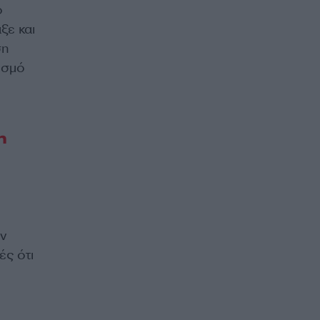
ο
ξε και
ση
ισμό
η
ν
ές ότι