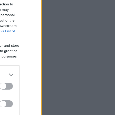
ection to
ou may
 personal
out of the
 downstream
B’s List of
er and store
to grant or
ed purposes
ς:
ης,