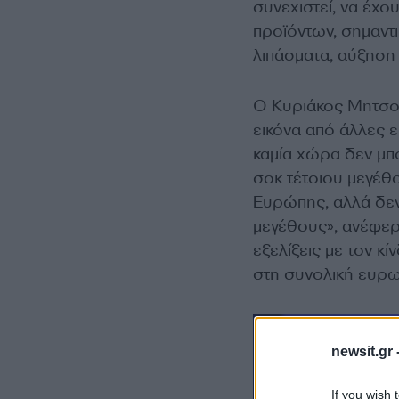
συνεχιστεί, να έχο
προϊόντων, σημαντι
λιπάσματα, αύξηση
Ο Κυριάκος Μητσοτ
εικόνα από άλλες 
καμία χώρα δεν μπ
σοκ τέτοιου μεγέθ
Ευρώπης, αλλά δεν
μεγέθους», ανέφερ
εξελίξεις με τον κ
στη συνολική ευρω
newsit.gr 
If you wish 