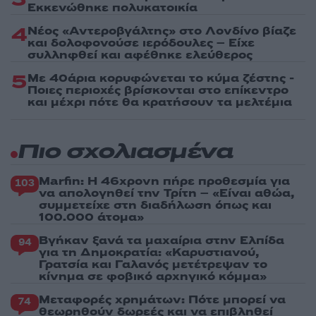
Εκκενώθηκε πολυκατοικία
4
Νέος «Αντεροβγάλτης» στο Λονδίνο βίαζε
και δολοφονούσε ιερόδουλες – Είχε
συλληφθεί και αφέθηκε ελεύθερος
5
Με 40άρια κορυφώνεται το κύμα ζέστης -
Ποιες περιοχές βρίσκονται στο επίκεντρο
και μέχρι πότε θα κρατήσουν τα μελτέμια
Πιο σχολιασμένα
Marfin: Η 46χρονη πήρε προθεσμία για
103
να απολογηθεί την Τρίτη – «Είναι αθώα,
συμμετείχε στη διαδήλωση όπως και
100.000 άτομα»
Βγήκαν ξανά τα μαχαίρια στην Ελπίδα
94
για τη Δημοκρατία: «Καρυστιανού,
Γρατσία και Γαλανός μετέτρεψαν το
κίνημα σε φοβικό αρχηγικό κόμμα»
Μεταφορές χρημάτων: Πότε μπορεί να
74
θεωρηθούν δωρεές και να επιβληθεί