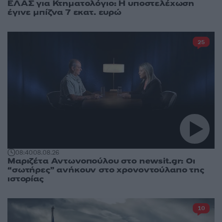
ΕΛΑΣ για Κτηματολόγιο: Η υποστελέχωση
έγινε μπίζνα 7 εκατ. ευρώ
25
08:40
08.08.26
Μαριζέτα Αντωνοπούλου στο newsit.gr: Οι
“σωτήρες” ανήκουν στο χρονοντούλαπο της
ιστορίας
10