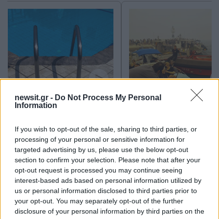
Τραγωδία στην Πάρο:
Πώς η Πυροσβεστικ
newsit.gr -
Do Not Process My Personal
Information
4χρονος βρέθηκε νεκρός
διέσωσε ανθρώπινες ζ
σε πισίνα
από την καταστροφι
φωτιά στην Αττικοβοι
If you wish to opt-out of the sale, sharing to third parties, or
– Πάνω από 250 άτο
processing of your personal or sensitive information for
απομακρύνθηκαν δι
targeted advertising by us, please use the below opt-out
θαλάσσης
section to confirm your selection. Please note that after your
opt-out request is processed you may continue seeing
Σχόλια
interest-based ads based on personal information utilized by
us or personal information disclosed to third parties prior to
your opt-out. You may separately opt-out of the further
disclosure of your personal information by third parties on the