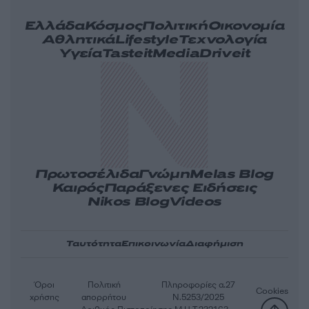
Ελλάδα
Κόσμος
Πολιτική
Οικονομία
Αθλητικά
Lifestyle
Τεχνολογία
Υγεία
Tasteit
Media
Driveit
Πρωτοσέλιδα
Γνώμη
Melas Blog
Καιρός
Παράξενες Ειδήσεις
Nikos Blog
Videos
Ταυτότητα
Επικοινωνία
Διαφήμιση
Όροι
Πολιτική
Πληροφορίες α.27
Cookies
χρήσης
απορρήτου
Ν.5253/2025