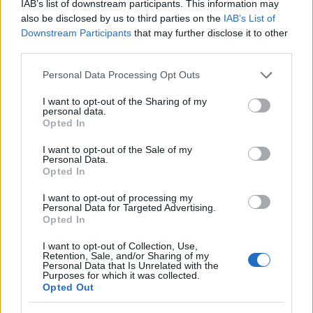
IAB’s list of downstream participants. This information may
also be disclosed by us to third parties on the
IAB’s List of
Σχολίασε εδώ
Downstream Participants
that may further disclose it to other
third parties.
Please note that this website/app uses one or more Google
50 /50
Personal Data Processing Opt Outs
services and may gather and store information including but
not limited to your visit or usage behaviour. You may click to
I want to opt-out of the Sharing of my
personal data.
grant or deny consent to Google and its third-party tags to
Opted In
use your data for below specified purposes in below Google
consent section.
I want to opt-out of the Sale of my
2000 /2000
Personal Data.
Opted In
Υποβολή σχολίου
I want to opt-out of processing my
Personal Data for Targeted Advertising.
Όροι Χρήσης
. Το site προστατεύεται από reCAPTCHA, ισχύουν
Opted In
Πολιτική Απορρήτου
&
Όροι Χρήσης
της Google.
I want to opt-out of Collection, Use,
Πολιτική
Retention, Sale, and/or Sharing of my
RAFALE
ΑΕΡΟΣΚΑΦΗ
Personal Data that Is Unrelated with the
Purposes for which it was collected.
ΕΜΑΝΟΥΕΛ ΜΑΚΡΟΝ
Opted Out
Share: