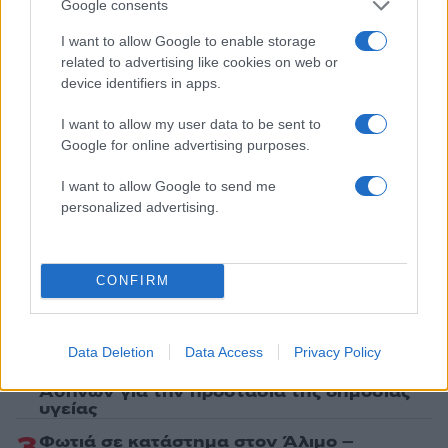
Google consents
I want to allow Google to enable storage
Ακολουθήστε το Νewsit.gr στο
Google News
και
related to advertising like cookies on web or
ενημερωθείτε πρώτοι για όλη την ειδησεογραφία και τα
device identifiers in apps.
τελευταία νέα
της ημέρας
I want to allow my user data to be sent to
Google for online advertising purposes.
I want to allow Google to send me
personalized advertising.
Πιο δημοφιλή
1
Ryanair: «Ένα κομμάτι του προσώπου του
ήταν σαν πλαστελίνη», συγκλονίζει η
CONFIRM
επιβάτιδα που έσωσε τον Σέρβο όταν
έσπασε το παράθυρο του αεροπλάνου
2
Ανησυχία από το ξέσπασμα του ιού του
Data Deletion
Data Access
Privacy Policy
Δυτικού Νείλου με κρούσματα στην Αττική
- «Καμπανάκι» από τον Ιατρικό Σύλλογο
Αθηνών για την προστασία της δημόσιας
υγείας
3
Φωτιά σε κατάστημα στον Άλιμο –