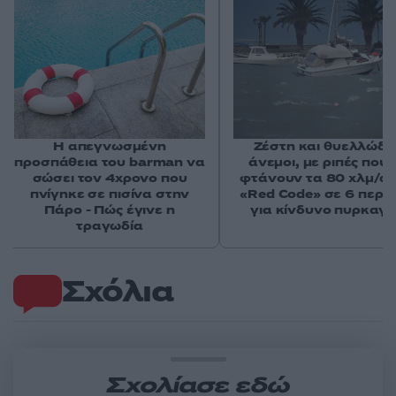
Η απεγνωσμένη
Ζέστη και θυελλώδε
προσπάθεια του barman να
άνεμοι, με ριπές που 
σώσει τον 4χρονο που
φτάνουν τα 80 χλμ/ώρ
πνίγηκε σε πισίνα στην
«Red Code» σε 6 περιο
Πάρο - Πώς έγινε η
για κίνδυνο πυρκαγι
τραγωδία
Σχόλια
Σχολίασε εδώ