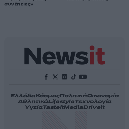
συνέπειες»
Ελλάδα
Κόσμος
Πολιτική
Οικονομία
Αθλητικά
Lifestyle
Τεχνολογία
Υγεία
Tasteit
Media
Driveit