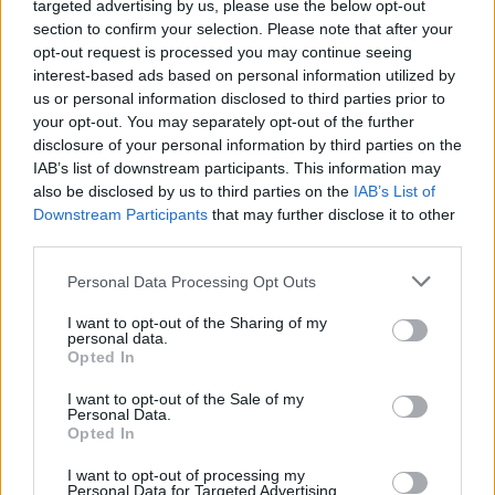
τελευταία νέα
της ημέρας
targeted advertising by us, please use the below opt-out
section to confirm your selection. Please note that after your
opt-out request is processed you may continue seeing
interest-based ads based on personal information utilized by
us or personal information disclosed to third parties prior to
your opt-out. You may separately opt-out of the further
Πιο δημοφιλή
disclosure of your personal information by third parties on the
IAB’s list of downstream participants. This information may
also be disclosed by us to third parties on the
IAB’s List of
1
Η Άννα Βίσση ξετρελάθηκε με μπάντα που
έπαιζε Τσιτσάνη στο Φισκάρδο και τους
Downstream Participants
that may further disclose it to other
πρότεινε συνεργασία
third parties.
2
Κωνσταντίνος Αργυρός και Αλεξάνδρα
Please note that this website/app uses one or more Google
Personal Data Processing Opt Outs
Νίκα κάνουν διακοπές με πολυτελές γιοτ
services and may gather and store information including but
με τα δύο παιδιά τους
not limited to your visit or usage behaviour. You may click to
I want to opt-out of the Sharing of my
personal data.
3
Μαριζέτα Αντωνοπούλου στο newsit.gr: Οι
grant or deny consent to Google and its third-party tags to
Opted In
“σωτήρες” ανήκουν στο χρονοντούλαπο
use your data for below specified purposes in below Google
της ιστορίας
consent section.
I want to opt-out of the Sale of my
4
Personal Data.
Θρήνος για τον Λιονέλ Μέσι – Πέθανε ο
Opted In
πατέρας του, Χόρχε
5
Το 5ο πακέτο βίντεο και φωτογραφιών με
I want to opt-out of processing my
UFO από το Πεντάγωνο - Το «τρίγωνο» και
Personal Data for Targeted Advertising.