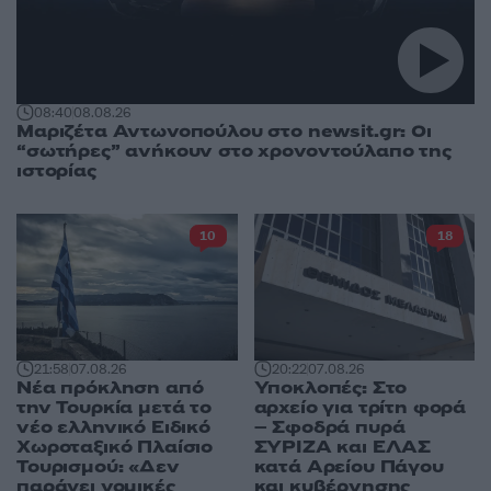
08:40
08.08.26
Μαριζέτα Αντωνοπούλου στο newsit.gr: Οι
“σωτήρες” ανήκουν στο χρονοντούλαπο της
ιστορίας
10
18
21:58
07.08.26
20:22
07.08.26
Νέα πρόκληση από
Υποκλοπές: Στο
την Τουρκία μετά το
αρχείο για τρίτη φορά
νέο ελληνικό Ειδικό
– Σφοδρά πυρά
Χωροταξικό Πλαίσιο
ΣΥΡΙΖΑ και ΕΛΑΣ
Τουρισμού: «Δεν
κατά Αρείου Πάγου
παράγει νομικές
και κυβέρνησης