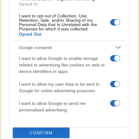
οι «ψυχρές σφαίρες»
Opted In
I want to opt-out of Collection, Use,
Retention, Sale, and/or Sharing of my
Personal Data that Is Unrelated with the
Πιο σχολιασμένα
Purposes for which it was collected.
Opted Out
Marfin: Η 46χρονη πήρε προθεσμία για
104
να απολογηθεί την Τρίτη – «Είναι αθώα,
Google consents
συμμετείχε στη διαδήλωση όπως και
100.000 άτομα»
I want to allow Google to enable storage
Βγήκαν ξανά τα μαχαίρια στην Ελπίδα
related to advertising like cookies on web or
96
για τη Δημοκρατία: «Καρυστιανού,
device identifiers in apps.
Γρατσία και Γαλανός μετέτρεψαν το
κίνημα σε φοβικό αρχηγικό κόμμα»
I want to allow my user data to be sent to
Google for online advertising purposes.
Μεταφορές χρημάτων: Πότε μπορεί να
84
θεωρηθούν δωρεές και να επιβληθεί
φόρος – Τι ισχυεί για τις γονικές παροχές
I want to allow Google to send me
personalized advertising.
Απίστευτο κι όμως αληθινό -
80
Aναστέλλονται τα τακτικά ραντεβού του
αγγειοχειρουργού του νοσοκομείου
Χανίων επειδή κλάπηκε το μηχανάκι του
γιατρού
CONFIRM