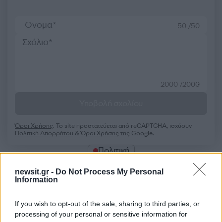
50 /50
2000 /2000
Υποβολή σχολίου
Όροι Χρήσης
. Το site προστατεύεται από reCAPTCHA, ισχύουν
Πολιτική Απορρήτου
&
Όροι Χρήσης
της Google.
Πολιτική
ΜΑΡΙΑ ΣΥΡΕΓΓΕΛΑ
newsit.gr -
Do Not Process My Personal
Information
Share:
If you wish to opt-out of the sale, sharing to third parties, or
Ακολουθήστε το Νewsit.gr στο
Google News
και
processing of your personal or sensitive information for
ενημερωθείτε πρώτοι για όλη την ειδησεογραφία και τα