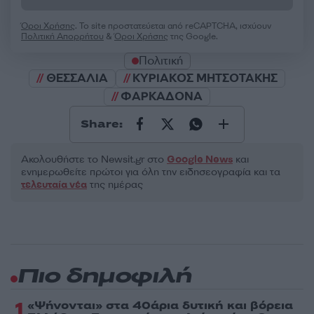
Όροι Χρήσης
. Το site προστατεύεται από reCAPTCHA, ισχύουν
Πολιτική Απορρήτου
&
Όροι Χρήσης
της Google.
Πολιτική
ΘΕΣΣΑΛΙΑ
ΚΥΡΙΑΚΟΣ ΜΗΤΣΟΤΑΚΗΣ
ΦΑΡΚΑΔΟΝΑ
Share:
Ακολουθήστε το Νewsit.gr στο
Google News
και
ενημερωθείτε πρώτοι για όλη την ειδησεογραφία και τα
τελευταία νέα
της ημέρας
Πιο δημοφιλή
1
«Ψήνονται» στα 40άρια δυτική και βόρεια