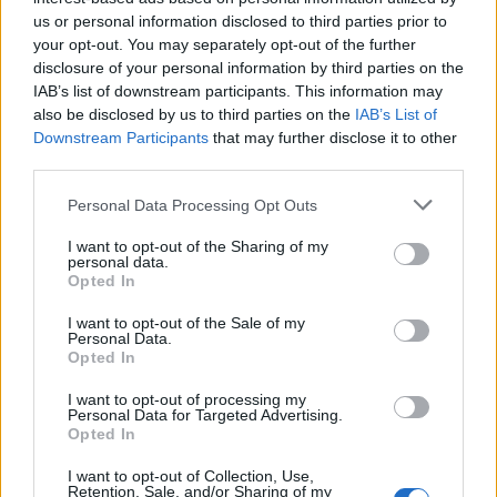
us or personal information disclosed to third parties prior to
your opt-out. You may separately opt-out of the further
disclosure of your personal information by third parties on the
IAB’s list of downstream participants. This information may
also be disclosed by us to third parties on the
IAB’s List of
Downstream Participants
that may further disclose it to other
third parties.
Please note that this website/app uses one or more Google
Personal Data Processing Opt Outs
services and may gather and store information including but
not limited to your visit or usage behaviour. You may click to
I want to opt-out of the Sharing of my
Να σταθώ στη μεγάλη σημασία του νομοσχεδίου
personal data.
grant or deny consent to Google and its third-party tags to
Opted In
το οποίο ψηφίζεται τις επόμενες εβδομάδες,
use your data for below specified purposes in below Google
που θα διευκολύνει σημαντικά όλες τις
consent section.
I want to opt-out of the Sale of my
Personal Data.
συναλλαγές οι οποίες αφορούν στο
Opted In
Κτηματολόγιο. Και βέβαια, να εκφράσω τη
I want to opt-out of processing my
μεγάλη μου χαρά για το γεγονός ότι μπορούμε
Personal Data for Targeted Advertising.
Opted In
να αποδείξουμε στην πράξη ότι τα εργαλεία
τεχνητής νοημοσύνης έχουν τη δυνατότητα να
I want to opt-out of Collection, Use,
Retention, Sale, and/or Sharing of my