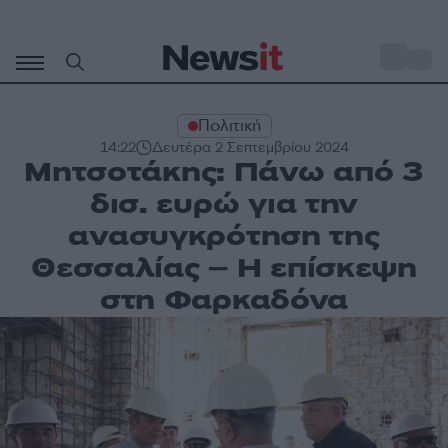
Μετάβαση
σε
o
31
περιεχόμενο
Πολιτική
14:22
Δευτέρα 2 Σεπτεμβρίου 2024
Μητσοτάκης: Πάνω από 3
δισ. ευρώ για την
ανασυγκρότηση της
Θεσσαλίας – Η επίσκεψη
στη Φαρκαδόνα