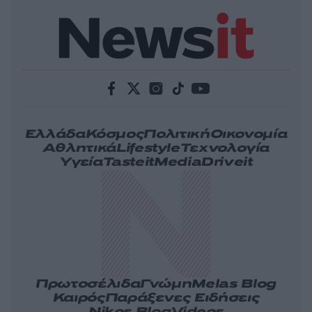
Ελλάδα
Κόσμος
Πολιτική
Οικονομία
Αθλητικά
Lifestyle
Τεχνολογία
Υγεία
Tasteit
Media
Driveit
Πρωτοσέλιδα
Γνώμη
Melas Blog
Καιρός
Παράξενες Ειδήσεις