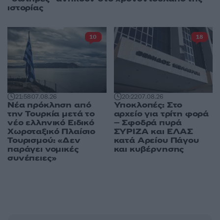
ιστορίας
10
18
21:58
07.08.26
20:22
07.08.26
Νέα πρόκληση από
Υποκλοπές: Στο
την Τουρκία μετά το
αρχείο για τρίτη φορά
νέο ελληνικό Ειδικό
– Σφοδρά πυρά
Χωροταξικό Πλαίσιο
ΣΥΡΙΖΑ και ΕΛΑΣ
Τουρισμού: «Δεν
κατά Αρείου Πάγου
παράγει νομικές
και κυβέρνησης
συνέπειες»