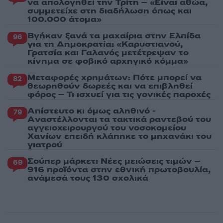
να απολογηθεί την Τρίτη – «Είναι αθώα,
συμμετείχε στη διαδήλωση όπως και
100.000 άτομα»
Βγήκαν ξανά τα μαχαίρια στην Ελπίδα
96
για τη Δημοκρατία: «Καρυστιανού,
Γρατσία και Γαλανός μετέτρεψαν το
κίνημα σε φοβικό αρχηγικό κόμμα»
Μεταφορές χρημάτων: Πότε μπορεί να
82
θεωρηθούν δωρεές και να επιβληθεί
φόρος – Τι ισχυεί για τις γονικές παροχές
Απίστευτο κι όμως αληθινό -
79
Aναστέλλονται τα τακτικά ραντεβού του
αγγειοχειρουργού του νοσοκομείου
Χανίων επειδή κλάπηκε το μηχανάκι του
γιατρού
Σούπερ μάρκετ: Νέες μειώσεις τιμών –
69
916 προϊόντα στην εθνική πρωτοβουλία,
ανάμεσά τους 130 σχολικά