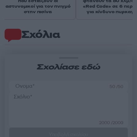
που εστιάζουν οι
φτάνουν τα 80 χλμ/ώρ
αστυνομικοί για τον πνιγμό
«Red Code» σε 6 περιο
στην πισίνα
για κίνδυνο πυρκαγι
Σχόλια
Σχολίασε εδώ
50 /50
2000 /2000
Υποβολή σχολίου