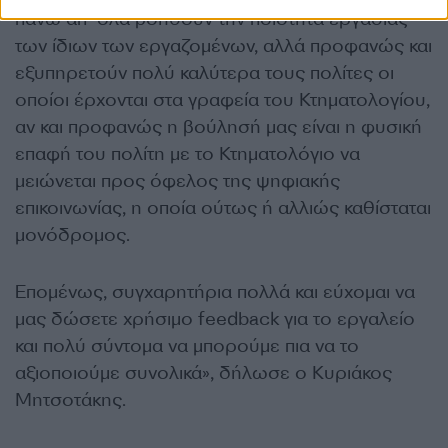
πάνω απ’ όλα βοηθούν την ποιότητα εργασίας
των ίδιων των εργαζομένων, αλλά προφανώς και
εξυπηρετούν πολύ καλύτερα τους πολίτες οι
οποίοι έρχονται στα γραφεία του Κτηματολογίου,
αν και προφανώς η βούλησή μας είναι η φυσική
επαφή του πολίτη με το Κτηματολόγιο να
μειώνεται προς όφελος της ψηφιακής
επικοινωνίας, η οποία ούτως ή αλλιώς καθίσταται
μονόδρομος.
Επομένως, συγχαρητήρια πολλά και εύχομαι να
μας δώσετε χρήσιμο feedback για το εργαλείο
και πολύ σύντομα να μπορούμε πια να το
αξιοποιούμε συνολικά», δήλωσε ο Κυριάκος
Μητσοτάκης.