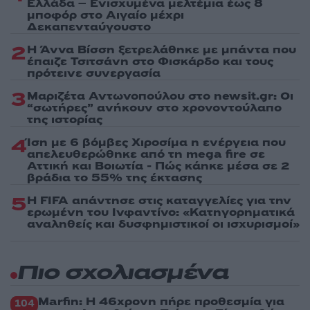
Ελλάδα – Ενισχυμένα μελτέμια έως 8
μποφόρ στο Αιγαίο μέχρι
Δεκαπενταύγουστο
2
Η Άννα Βίσση ξετρελάθηκε με μπάντα που
έπαιζε Τσιτσάνη στο Φισκάρδο και τους
πρότεινε συνεργασία
3
Μαριζέτα Αντωνοπούλου στο newsit.gr: Οι
“σωτήρες” ανήκουν στο χρονοντούλαπο
της ιστορίας
4
Ίση με 6 βόμβες Χιροσίμα η ενέργεια που
απελευθερώθηκε από τη mega fire σε
Αττική και Βοιωτία - Πώς κάηκε μέσα σε 2
βράδια το 55% της έκτασης
5
Η FIFA απάντησε στις καταγγελίες για την
ερωμένη του Ινφαντίνο: «Κατηγορηματικά
αναληθείς και δυσφημιστικοί οι ισχυρισμοί»
Πιο σχολιασμένα
Marfin: Η 46χρονη πήρε προθεσμία για
104