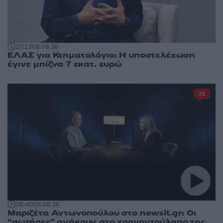
10:13
08.08.26
ΕΛΑΣ για Κτηματολόγιο: Η υποστελέχωση
έγινε μπίζνα 7 εκατ. ευρώ
31
08:40
08.08.26
Μαριζέτα Αντωνοπούλου στο newsit.gr: Οι
“σωτήρες” ανήκουν στο χρονοντούλαπο της