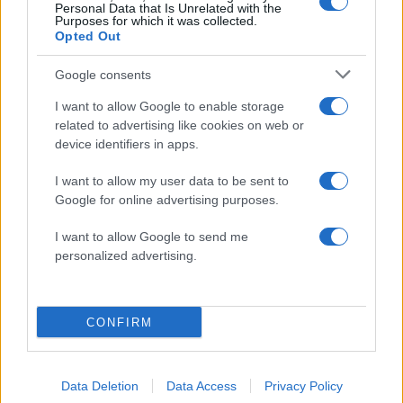
απλοποιήσουν και να αυξήσουν σημαντικά την
Personal Data that Is Unrelated with the
Purposes for which it was collected.
παραγωγικότητα των δημοσίων υπαλλήλων.
Opted Out
Θέλω να πιστεύω ότι αυτό το εργαλείο, το οποίο
Google consents
χρησιμοποιείται για επαναλαμβανόμενες πράξεις,
I want to allow Google to enable storage
όπως, ας πούμε, οι αναγνώσεις συμβολαίων, και
related to advertising like cookies on web or
device identifiers in apps.
ουσιαστικά υποδεικνύει στους υπαλλήλους και
τους διευκολύνει σε σχέση με τις κινήσεις τις
I want to allow my user data to be sent to
οποίες πρέπει να κάνουν, ότι θα βρει εφαρμογή
Google for online advertising purposes.
και σε πολλές άλλες διαδικασίες του Δημοσίου,
I want to allow Google to send me
έτσι ώστε να βελτιώσουμε την παραγωγικότητα,
personalized advertising.
αλλά να απελευθερώσουμε και ανθρωποώρες
και ουσιαστικά η δουλειά να διεκπεραιώνεται
πολύ πιο γρήγορα.
CONFIRM
Και βέβαια, να εκφράσω και την χαρά μου για τα
Data Deletion
Data Access
Privacy Policy
καινούρια γραφεία, τα οποία σίγουρα πρώτα και