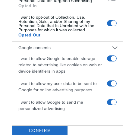
Personal Data for Targeted Advertising.
50 /50
Opted In
I want to opt-out of Collection, Use,
Retention, Sale, and/or Sharing of my
Personal Data that Is Unrelated with the
Purposes for which it was collected.
Opted Out
2000 /2000
Google consents
Υποβολή σχολίου
I want to allow Google to enable storage
Όροι Χρήσης
. Το site προστατεύεται από reCAPTCHA, ισχύουν
related to advertising like cookies on web or
Πολιτική Απορρήτου
&
Όροι Χρήσης
της Google.
device identifiers in apps.
Πολιτική
I want to allow my user data to be sent to
ΒΟΥΛΗ
ΜΝΗΜΕΙΟ ΑΓΝΩΣΤΟΥ ΣΤΡΑΤΙΩΤΗ
Google for online advertising purposes.
ΤΡΟΠΟΛΟΓΙΑ
I want to allow Google to send me
Share:
personalized advertising.
Ακολουθήστε το Νewsit.gr στο
Google News
και
ενημερωθείτε πρώτοι για όλη την ειδησεογραφία και τα
CONFIRM
τελευταία νέα
της ημέρας