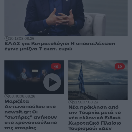
10:13
08.08.26
ΕΛΑΣ για Κτηματολόγιο: Η υποστελέχωση
έγινε μπίζνα 7 εκατ. ευρώ
40
10
08:40
08.08.26
Μαριζέτα
21:58
07.08.26
Αντωνοπούλου στο
Νέα πρόκληση από
newsit.gr: Οι
την Τουρκία μετά το
“σωτήρες” ανήκουν
νέο ελληνικό Ειδικό
στο χρονοντούλαπο
Χωροταξικό Πλαίσιο
της ιστορίας
Τουρισμού: «Δεν