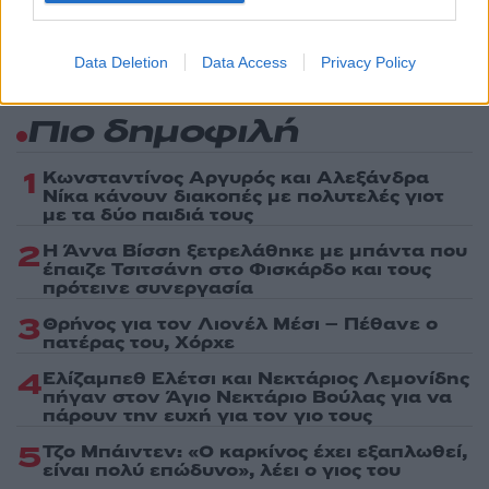
Data Deletion
Data Access
Privacy Policy
Πιο δημοφιλή
1
Κωνσταντίνος Αργυρός και Αλεξάνδρα
Νίκα κάνουν διακοπές με πολυτελές γιοτ
με τα δύο παιδιά τους
2
Η Άννα Βίσση ξετρελάθηκε με μπάντα που
έπαιζε Τσιτσάνη στο Φισκάρδο και τους
πρότεινε συνεργασία
3
Θρήνος για τον Λιονέλ Μέσι – Πέθανε ο
πατέρας του, Χόρχε
4
Ελίζαμπεθ Ελέτσι και Νεκτάριος Λεμονίδης
πήγαν στον Άγιο Νεκτάριο Βούλας για να
πάρουν την ευχή για τον γιο τους
5
Τζο Μπάιντεν: «Ο καρκίνος έχει εξαπλωθεί,
είναι πολύ επώδυνο», λέει ο γιος του