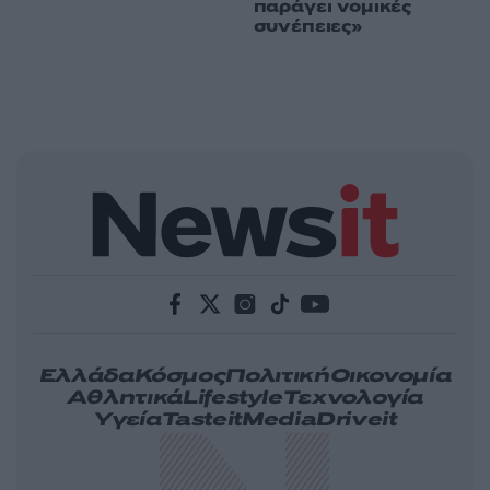
παράγει νομικές
συνέπειες»
Ελλάδα
Κόσμος
Πολιτική
Οικονομία
Αθλητικά
Lifestyle
Τεχνολογία
Υγεία
Tasteit
Media
Driveit