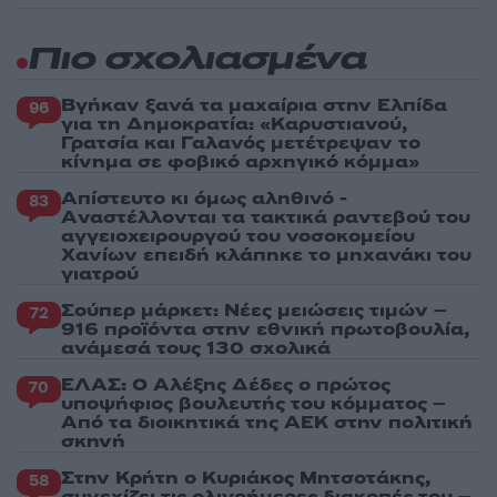
Πιο σχολιασμένα
Βγήκαν ξανά τα μαχαίρια στην Ελπίδα
96
για τη Δημοκρατία: «Καρυστιανού,
Γρατσία και Γαλανός μετέτρεψαν το
κίνημα σε φοβικό αρχηγικό κόμμα»
Απίστευτο κι όμως αληθινό -
83
Aναστέλλονται τα τακτικά ραντεβού του
αγγειοχειρουργού του νοσοκομείου
Χανίων επειδή κλάπηκε το μηχανάκι του
γιατρού
Σούπερ μάρκετ: Νέες μειώσεις τιμών –
72
916 προϊόντα στην εθνική πρωτοβουλία,
ανάμεσά τους 130 σχολικά
ΕΛΑΣ: Ο Αλέξης Δέδες ο πρώτος
70
υποψήφιος βουλευτής του κόμματος –
Από τα διοικητικά της ΑΕΚ στην πολιτική
σκηνή
Στην Κρήτη ο Κυριάκος Μητσοτάκης,
58
συνεχίζει τις ολιγοήμερες διακοπές του –