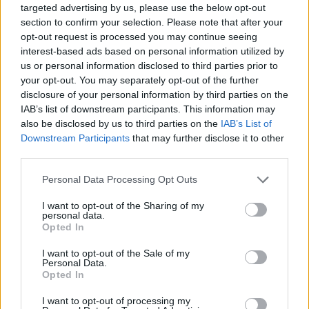
targeted advertising by us, please use the below opt-out
section to confirm your selection. Please note that after your
opt-out request is processed you may continue seeing
interest-based ads based on personal information utilized by
us or personal information disclosed to third parties prior to
your opt-out. You may separately opt-out of the further
Συγγενείς των θυμάτων
Εκρηκτικό κοκτέιλ μ
disclosure of your personal information by third parties on the
στα Τέμπη έγραψαν ξανά
40άρια και 8 μποφόρ -
IAB’s list of downstream participants. This information may
τα ονόματα των νεκρών
συναγερμό η χώρα γ
της τραγωδίας μπροστά
φωτιές, ενισχύονται 
also be disclosed by us to third parties on the
IAB’s List of
από τον Άγνωστο
άνεμοι τις επόμενες ημ
Downstream Participants
that may further disclose it to other
Στρατιώτη
third parties.
Please note that this website/app uses one or more Google
Personal Data Processing Opt Outs
Σχόλια
services and may gather and store information including but
not limited to your visit or usage behaviour. You may click to
I want to opt-out of the Sharing of my
personal data.
grant or deny consent to Google and its third-party tags to
Opted In
use your data for below specified purposes in below Google
consent section.
I want to opt-out of the Sale of my
Personal Data.
Σχολίασε εδώ
Opted In
I want to opt-out of processing my