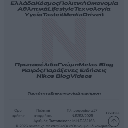
Ελλάδα
Κόσμος
Πολιτική
Οικονομία
Αθλητικά
Lifestyle
Τεχνολογία
Υγεία
Tasteit
Media
Driveit
Πρωτοσέλιδα
Γνώμη
Melas Blog
Καιρός
Παράξενες Ειδήσεις
Nikos Blog
Videos
Ταυτότητα
Επικοινωνία
Διαφήμιση
Όροι
Πολιτική
Πληροφορίες α.27
Cookies
χρήσης
απορρήτου
Ν.5253/2025
Αριθμός Πιστοποίησης Μ.Η.Τ.232163
© 2026 newsit.gr. Με επιφύλαξη κάθε νομίμου δικαιώματος.