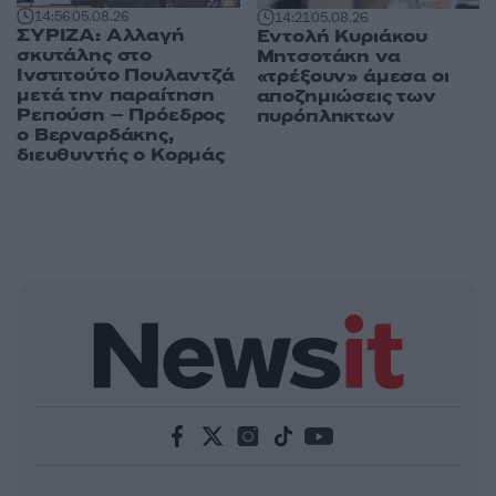
14:56
05.08.26
14:21
05.08.26
ΣΥΡΙΖΑ: Αλλαγή
Εντολή Κυριάκου
σκυτάλης στο
Μητσοτάκη να
Ινστιτούτο Πουλαντζά
«τρέξουν» άμεσα οι
μετά την παραίτηση
αποζημιώσεις των
Ρεπούση – Πρόεδρος
πυρόπληκτων
ο Βερναρδάκης,
διευθυντής ο Κορμάς