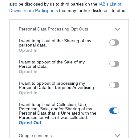
also be disclosed by us to third parties on the
IAB’s List of
Downstream Participants
that may further disclose it to other
third parties.
Please note that this website/app uses one or more Google
Personal Data Processing Opt Outs
Από τη θεωρία στην πράξη:
Φωτιά στο Παλαικάσ
services and may gather and store information including but
Πώς το Novibet Backend
Λασιθίου: Μηνύματα 
not limited to your visit or usage behaviour. You may click to
I want to opt-out of the Sharing of my
Academy εκπαιδεύει τη νέα
112 για ετοιμότητα - 
personal data.
grant or deny consent to Google and its third-party tags to
γενιά engineers
αεροσκάφη στη μάχη 
Opted In
κατάσβεσης
use your data for below specified purposes in below Google
consent section.
I want to opt-out of the Sale of my
Personal Data.
Opted In
Σχόλια
I want to opt-out of processing my
Personal Data for Targeted Advertising.
Opted In
I want to opt-out of Collection, Use,
Σχολίασε εδώ
Retention, Sale, and/or Sharing of my
Personal Data that Is Unrelated with the
Purposes for which it was collected.
Opted Out
50 /50
Google consents