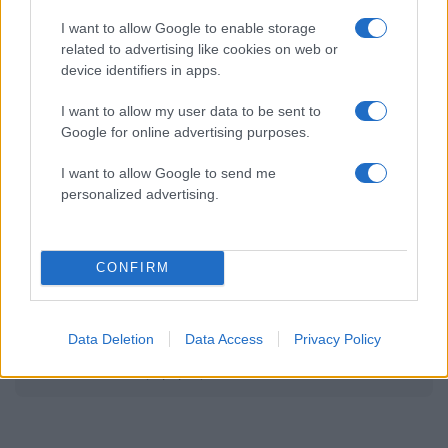
I want to allow Google to enable storage
related to advertising like cookies on web or
device identifiers in apps.
2000 /2000
I want to allow my user data to be sent to
Υποβολή σχολίου
Google for online advertising purposes.
Όροι Χρήσης
. Το site προστατεύεται από reCAPTCHA, ισχύουν
I want to allow Google to send me
Πολιτική Απορρήτου
&
Όροι Χρήσης
της Google.
personalized advertising.
Πολιτική
ΠΑΣΟΚ
ΨΗΦΟΦΟΡΙΑ
CONFIRM
Share:
Ακολουθήστε το Νewsit.gr στο
Google News
και
Data Deletion
Data Access
Privacy Policy
ενημερωθείτε πρώτοι για όλη την ειδησεογραφία και τα
τελευταία νέα
της ημέρας