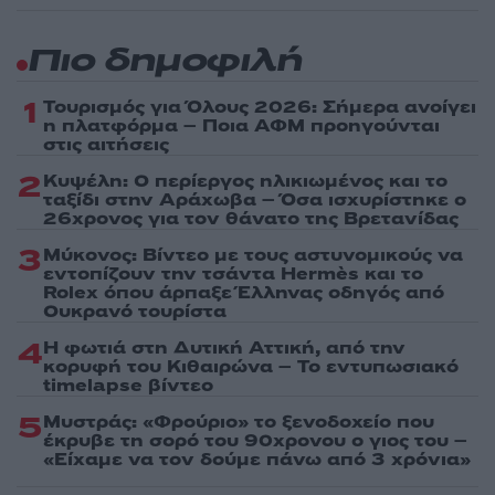
Πιο δημοφιλή
1
Τουρισμός για Όλους 2026: Σήμερα ανοίγει
η πλατφόρμα – Ποια ΑΦΜ προηγούνται
στις αιτήσεις
2
Κυψέλη: Ο περίεργος ηλικιωμένος και το
ταξίδι στην Αράχωβα – Όσα ισχυρίστηκε ο
26χρονος για τον θάνατο της Βρετανίδας
3
Μύκονος: Βίντεο με τους αστυνομικούς να
εντοπίζουν την τσάντα Hermès και το
Rolex όπου άρπαξε Έλληνας οδηγός από
Ουκρανό τουρίστα
4
Η φωτιά στη Δυτική Αττική, από την
κορυφή του Κιθαιρώνα – Το εντυπωσιακό
timelapse βίντεο
5
Μυστράς: «Φρούριο» το ξενοδοχείο που
έκρυβε τη σορό του 90χρονου ο γιος του –
«Είχαμε να τον δούμε πάνω από 3 χρόνια»