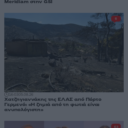
Meridiam στην GSI
6
16:03
05.08.26
Χατζηγιαννάκης της ΕΛΑΣ από Πόρτο
Γερμενό: «Η ζημιά από τη φωτιά είναι
ανυπολόγιστη»
63