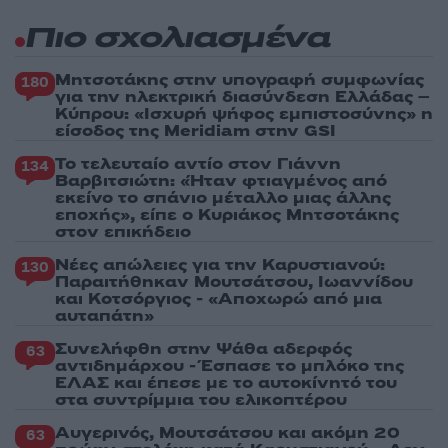
Πιο σχολιασμένα
Μητσοτάκης στην υπογραφή συμφωνίας
180
για την ηλεκτρική διασύνδεση Ελλάδας –
Κύπρου: «Ισχυρή ψήφος εμπιστοσύνης» η
είσοδος της Meridiam στην GSI
Το τελευταίο αντίο στον Γιάννη
134
Βαρβιτσιώτη: «Ήταν φτιαγμένος από
εκείνο το σπάνιο μέταλλο μιας άλλης
εποχής», είπε ο Κυριάκος Μητσοτάκης
στον επικήδειο
Νέες απώλειες για την Καρυστιανού:
130
Παραιτήθηκαν Μουτσάτσου, Ιωαννίδου
και Κοτσόργιος - «Αποχωρώ από μια
αυταπάτη»
Συνελήφθη στην Ψάθα αδερφός
63
αντιδημάρχου - Έσπασε το μπλόκο της
ΕΛΑΣ και έπεσε με το αυτοκίνητό του
στα συντρίμμια του ελικοπτέρου
Αυγερινός, Μουτσάτσου και ακόμη 20
63