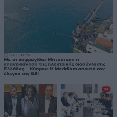
15:13
05.08.26
Με τη «σφραγίδα» Μητσοτάκη η
επανεκκίνηση της ηλεκτρικής διασύνδεσης
Ελλάδας – Κύπρου: Η Meridiam αποκτά τον
έλεγχο της GSI
34