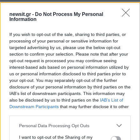
Πολιτική
newsit.gr -
Do Not Process My Personal
ΝΙΚΟΣ ΜΙΧΑΛΟΛΙΑΚΟΣ
ΧΡΥΣΗ ΑΥΓΗ
Information
Share:
If you wish to opt-out of the sale, sharing to third parties, or
processing of your personal or sensitive information for
Ακολουθήστε το Νewsit.gr στο
Google News
και
targeted advertising by us, please use the below opt-out
ενημερωθείτε πρώτοι για όλη την ειδησεογραφία και τα
section to confirm your selection. Please note that after your
τελευταία νέα
της ημέρας
opt-out request is processed you may continue seeing
interest-based ads based on personal information utilized by
us or personal information disclosed to third parties prior to
your opt-out. You may separately opt-out of the further
disclosure of your personal information by third parties on the
IAB’s list of downstream participants. This information may
Πιο δημοφιλή
also be disclosed by us to third parties on the
IAB’s List of
Downstream Participants
that may further disclose it to other
1
Σέρρες: Βίντεο ντοκουμέντο από το
third parties.
τροχαίο με νεκρούς μητέρα και γιο – Ο
οδηγός του φορτηγού κατέγραψε τη
Please note that this website/app uses one or more Google
σύγκρουση
Personal Data Processing Opt Outs
services and may gather and store information including but
2
Marfin: Η 46χρονη πήρε προθεσμία για να
not limited to your visit or usage behaviour. You may click to
I want to opt-out of the Sharing of my