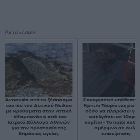
Αν τα χάσατε
Ανησυχία από το ξέσπασμα
Σοκαριστική υπόθεση 
του ιού του Δυτικού Νείλου
Κρήτη: Τουρίστας ρωτ
με κρούσματα στην Αττική
πόσο να πληρώσει για
- «Καμπανάκι» από τον
ασελγήσει σε 10χρο
Ιατρικό Σύλλογο Αθηνών
κορίτσι - Το παιδί καθ
για την προστασία της
αμέριμνο σε αυλή
δημόσιας υγείας
επιχείρησης