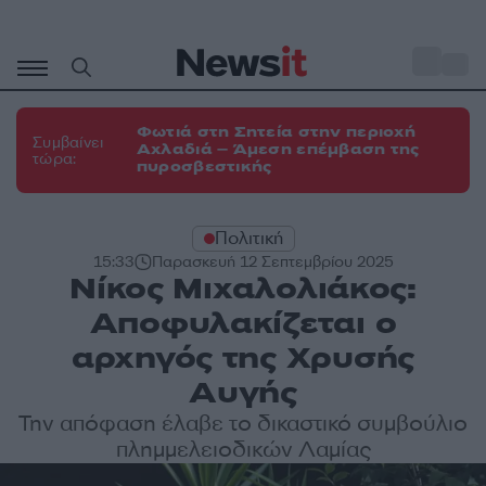
Μετάβαση
σε
o
29
περιεχόμενο
Φωτιά στη Σητεία στην περιοχή
Συμβαίνει
Αχλαδιά – Άμεση επέμβαση της
τώρα:
πυροσβεστικής
Πολιτική
15:33
Παρασκευή 12 Σεπτεμβρίου 2025
Νίκος Μιχαλολιάκος:
Αποφυλακίζεται ο
αρχηγός της Χρυσής
Αυγής
Την απόφαση έλαβε το δικαστικό συμβούλιο
πλημμελειοδικών Λαμίας