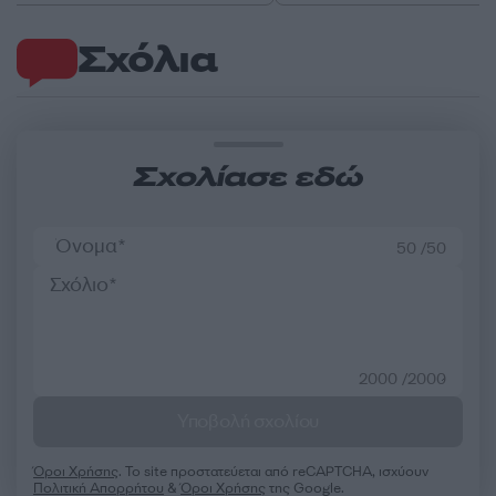
Σχόλια
Σχολίασε εδώ
50 /50
2000 /2000
Υποβολή σχολίου
Όροι Χρήσης
. Το site προστατεύεται από reCAPTCHA, ισχύουν
Πολιτική Απορρήτου
&
Όροι Χρήσης
της Google.