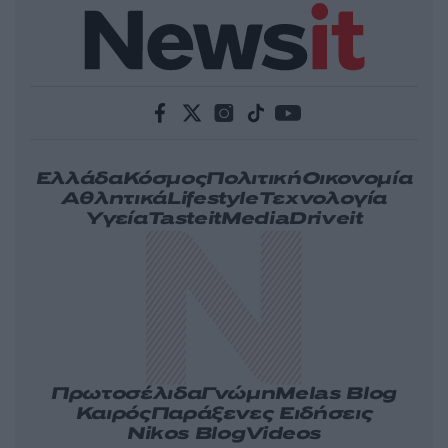
Ελλάδα
Κόσμος
Πολιτική
Οικονομία
Αθλητικά
Lifestyle
Τεχνολογία
Υγεία
Tasteit
Media
Driveit
Πρωτοσέλιδα
Γνώμη
Melas Blog
Καιρός
Παράξενες Ειδήσεις
Nikos Blog
Videos