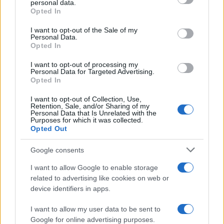
απολογηθεί την Τρίτη – «Είναι αθώα,
personal data.
grant or deny consent to Google and its third-party tags to
συμμετείχε στη διαδήλωση όπως και
Opted In
use your data for below specified purposes in below Google
100.000 άτομα»
consent section.
I want to opt-out of the Sale of my
3
Στα Χανιά για ολιγοήμερες διακοπές ο
Personal Data.
Κυριάκος Μητσοτάκης με την σύζυγό του
Opted In
Μαρέβα
I want to opt-out of processing my
4
Σίντνεϊ Τάουλ: Πέθανε σε ηλικία 26 ετών η
Personal Data for Targeted Advertising.
σταρ του TikTok – Kατέγραφε τη ζωή της
Opted In
με τον καρκίνο
I want to opt-out of Collection, Use,
5
Μεταφορές χρημάτων: Πότε μπορεί να
Retention, Sale, and/or Sharing of my
θεωρηθούν δωρεές και να επιβληθεί φόρος
Personal Data that Is Unrelated with the
– Τι ισχυεί για τις γονικές παροχές
Purposes for which it was collected.
Opted Out
Google consents
Πιο σχολιασμένα
I want to allow Google to enable storage
Έφυγαν οι συνεργάτες, μένει η Μαρία
184
related to advertising like cookies on web or
Καρυστιανού - Η επόμενη μέρα για την
device identifiers in apps.
«Ελπίδα για τη Δημοκρατία»
Canadair 515: Οι πρώτες εικόνες από την
I want to allow my user data to be sent to
131
κατασκευή του αεροσκάφους που θα
Google for online advertising purposes.