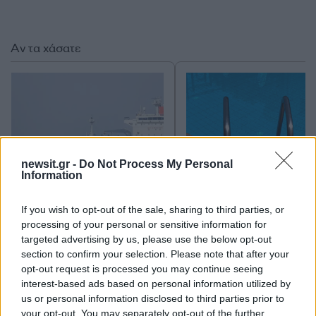
Αν τα χάσατε
newsit.gr -
Do Not Process My Personal
Information
Οι 6 όροι «φωτιά» του Ιράν
Τραγωδία στην Πάρο
If you wish to opt-out of the sale, sharing to third parties, or
στις ΗΠΑ για τα Στενά του
4χρονος βρέθηκε νεκ
processing of your personal or sensitive information for
Ορμούζ - «Ποτέ δεν θα
σε πισίνα
κάνουμε πίσω, είτε σε
targeted advertising by us, please use the below opt-out
πόλεμο είτε σε
section to confirm your selection. Please note that after your
διαπραγματεύσεις»
opt-out request is processed you may continue seeing
interest-based ads based on personal information utilized by
us or personal information disclosed to third parties prior to
your opt-out. You may separately opt-out of the further