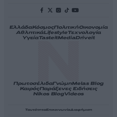
Ελλάδα
Κόσμος
Πολιτική
Οικονομία
Αθλητικά
Lifestyle
Τεχνολογία
Υγεία
Tasteit
Media
Driveit
Πρωτοσέλιδα
Γνώμη
Melas Blog
Καιρός
Παράξενες Ειδήσεις
Nikos Blog
Videos
Ταυτότητα
Επικοινωνία
Διαφήμιση