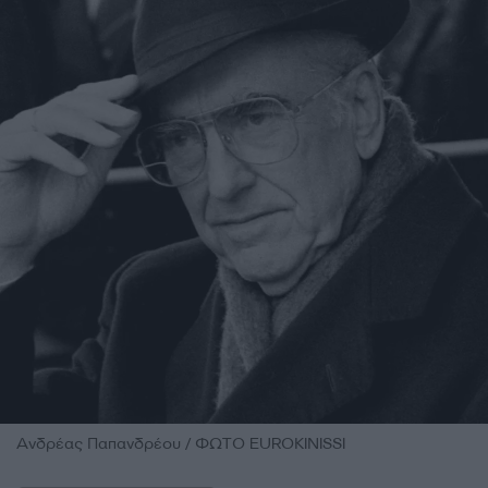
Ανδρέας Παπανδρέου / ΦΩΤΟ EUROKINISSI