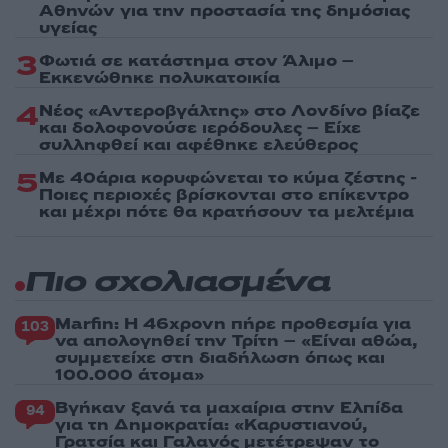
Αθηνών για την προστασία της δημόσιας
υγείας
3
Φωτιά σε κατάστημα στον Άλιμο –
Εκκενώθηκε πολυκατοικία
4
Νέος «Αντεροβγάλτης» στο Λονδίνο βίαζε
και δολοφονούσε ιερόδουλες – Είχε
συλληφθεί και αφέθηκε ελεύθερος
5
Με 40άρια κορυφώνεται το κύμα ζέστης -
Ποιες περιοχές βρίσκονται στο επίκεντρο
και μέχρι πότε θα κρατήσουν τα μελτέμια
Πιο σχολιασμένα
Marfin: Η 46χρονη πήρε προθεσμία για
103
να απολογηθεί την Τρίτη – «Είναι αθώα,
συμμετείχε στη διαδήλωση όπως και
100.000 άτομα»
Βγήκαν ξανά τα μαχαίρια στην Ελπίδα
94
για τη Δημοκρατία: «Καρυστιανού,
Γρατσία και Γαλανός μετέτρεψαν το