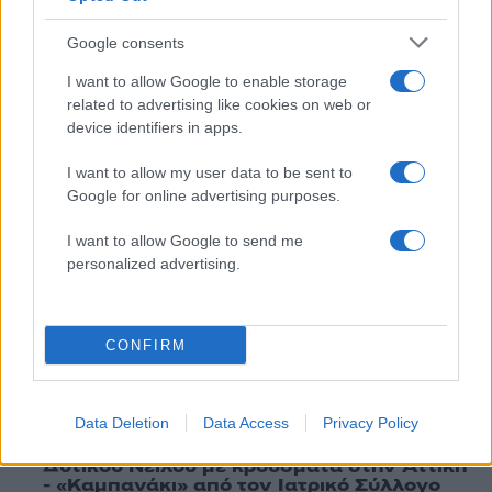
ΝΙΚΟΣ ΠΑΠΑΝΔΡΕΟΥ
Google consents
Share:
I want to allow Google to enable storage
related to advertising like cookies on web or
Ακολουθήστε το Νewsit.gr στο
Google News
και
device identifiers in apps.
ενημερωθείτε πρώτοι για όλη την ειδησεογραφία και τα
τελευταία νέα
της ημέρας
I want to allow my user data to be sent to
Google for online advertising purposes.
I want to allow Google to send me
personalized advertising.
Πιο δημοφιλή
CONFIRM
1
Ryanair: «Ένα κομμάτι του προσώπου του
ήταν σαν πλαστελίνη», συγκλονίζει η
επιβάτιδα που έσωσε τον Σέρβο όταν
έσπασε το παράθυρο του αεροπλάνου
Data Deletion
Data Access
Privacy Policy
2
Ανησυχία από το ξέσπασμα του ιού του
Δυτικού Νείλου με κρούσματα στην Αττική
- «Καμπανάκι» από τον Ιατρικό Σύλλογο