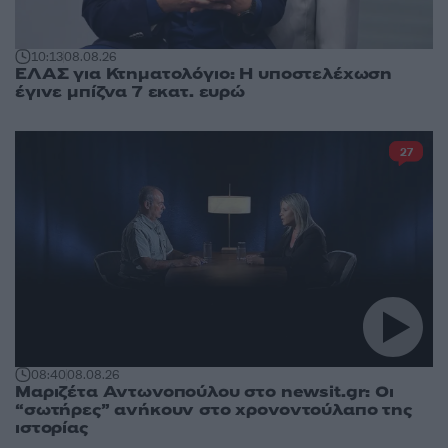
10:13
08.08.26
ΕΛΑΣ για Κτηματολόγιο: Η υποστελέχωση
έγινε μπίζνα 7 εκατ. ευρώ
27
08:40
08.08.26
Μαριζέτα Αντωνοπούλου στο newsit.gr: Οι
“σωτήρες” ανήκουν στο χρονοντούλαπο της
ιστορίας