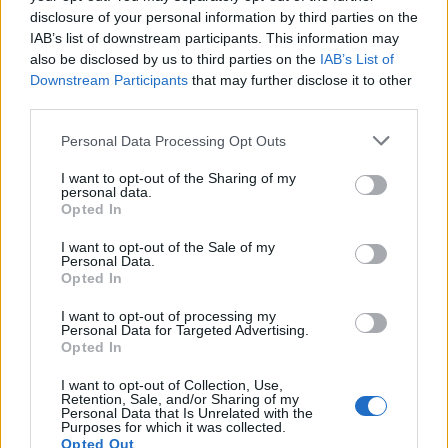
Σχόλια
disclosure of your personal information by third parties on the
IAB’s list of downstream participants. This information may
also be disclosed by us to third parties on the
IAB’s List of
Downstream Participants
that may further disclose it to other
third parties.
Σχολίασε εδώ
Please note that this website/app uses one or more Google
Personal Data Processing Opt Outs
services and may gather and store information including but
50 /50
not limited to your visit or usage behaviour. You may click to
I want to opt-out of the Sharing of my
personal data.
grant or deny consent to Google and its third-party tags to
Opted In
use your data for below specified purposes in below Google
consent section.
I want to opt-out of the Sale of my
Personal Data.
Opted In
2000 /2000
I want to opt-out of processing my
Υποβολή σχολίου
Personal Data for Targeted Advertising.
Opted In
Όροι Χρήσης
. Το site προστατεύεται από reCAPTCHA, ισχύουν
I want to opt-out of Collection, Use,
Πολιτική Απορρήτου
&
Όροι Χρήσης
της Google.
Retention, Sale, and/or Sharing of my
Personal Data that Is Unrelated with the
Πολιτική
Purposes for which it was collected.
Opted Out
ΑΝΔΡΕΑΣ ΠΑΠΑΝΔΡΕΟΥ