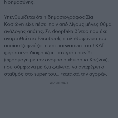
Νοημοσύνης.
Υπενθυμίζεται ότι η δημοσιογράφος Σία
Κοσιώνη είχε πέσει πριν από λίγους μήνες θύμα
ανάλογης απάτης. Σε deepfake βίντεο που έχει
αναρτηθεί στο Facebook, η αληθοφάνεια του
οποίου ξαφνιάζει, η anchorwoman του ΣΚΑΪ
φέρεται να διαφημίζει… τυχερό παιχνίδι
(εφαρμογή με την ονομασία «Επίσημο Καζίνο»),
που σύμφωνα με ό,τι φαίνεται να αναφέρει ο
σταθμός στο super του… «κατακτά την αγορά».
ΔΙΑΦΗΜΙΣΗ