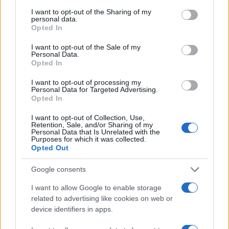
services and may gather and store information including but
1
Σέρρες: Βίντεο ντοκουμέντο από το
not limited to your visit or usage behaviour. You may click to
I want to opt-out of the Sharing of my
τροχαίο με νεκρούς μητέρα και γιο – Ο
personal data.
grant or deny consent to Google and its third-party tags to
οδηγός του φορτηγού κατέγραψε τη
Opted In
use your data for below specified purposes in below Google
σύγκρουση
consent section.
I want to opt-out of the Sale of my
2
Έρχεται τριήμερο με 40άρια και ισχυρά
Personal Data.
μελτέμια - Οι περιοχές που θα είναι πιο
Opted In
έντονα τα φαινόμενα
I want to opt-out of processing my
3
Στα Χανιά για ολιγοήμερες διακοπές ο
Personal Data for Targeted Advertising.
Κυριάκος Μητσοτάκης με την σύζυγό του
Opted In
Μαρέβα
I want to opt-out of Collection, Use,
4
Marfin: Η 46χρονη πήρε προθεσμία για να
Retention, Sale, and/or Sharing of my
απολογηθεί την Τρίτη – «Είναι αθώα,
Personal Data that Is Unrelated with the
συμμετείχε στη διαδήλωση όπως και
Purposes for which it was collected.
100.000 άτομα»
Opted Out
5
ΠΑΟΚ – Άντερλεχτ 0-1: Οι Θεσσαλονικείς
Google consents
ηττήθηκαν στο τρελό ματς της Τούμπας και
θα ψάξουν την ανατροπή στο Βέλγιο
I want to allow Google to enable storage
related to advertising like cookies on web or
device identifiers in apps.
Πιο σχολιασμένα