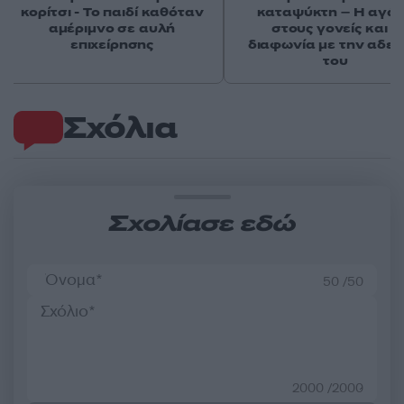
κορίτσι - Το παιδί καθόταν
καταψύκτη – Η αγά
αμέριμνο σε αυλή
στους γονείς και η
επιχείρησης
διαφωνία με την αδε
του
Σχόλια
Σχολίασε εδώ
50 /50
2000 /2000