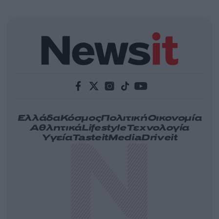
Ελλάδα
Κόσμος
Πολιτική
Οικονομία
Αθλητικά
Lifestyle
Τεχνολογία
Υγεία
Tasteit
Media
Driveit