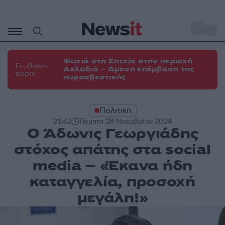
Μετάβαση
σε
o
31
περιεχόμενο
Φωτιά στη Σητεία στην περιοχή
Συμβαίνει
Αχλαδιά – Άμεση επέμβαση της
τώρα:
πυροσβεστικής
Πολιτική
21:42
Πέμπτη 28 Νοεμβρίου 2024
Ο Άδωνις Γεωργιάδης
στόχος απάτης στα social
media – «Έκανα ήδη
καταγγελία, προσοχή
μεγάλη!»