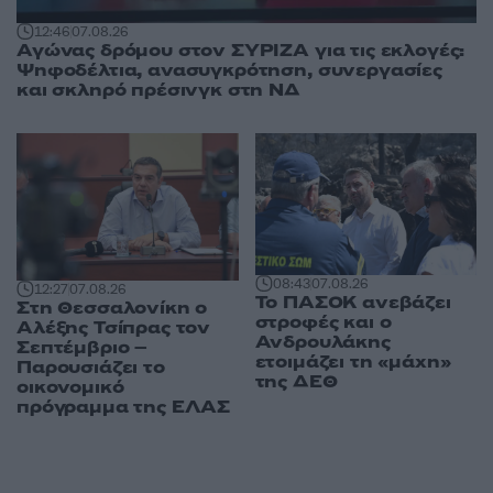
12:46
07.08.26
Αγώνας δρόμου στον ΣΥΡΙΖΑ για τις εκλογές:
Ψηφοδέλτια, ανασυγκρότηση, συνεργασίες
και σκληρό πρέσινγκ στη ΝΔ
08:43
07.08.26
12:27
07.08.26
Το ΠΑΣΟΚ ανεβάζει
Στη Θεσσαλονίκη ο
στροφές και ο
Αλέξης Τσίπρας τον
Ανδρουλάκης
Σεπτέμβριο –
ετοιμάζει τη «μάχη»
Παρουσιάζει το
της ΔΕΘ
οικονομικό
πρόγραμμα της ΕΛΑΣ