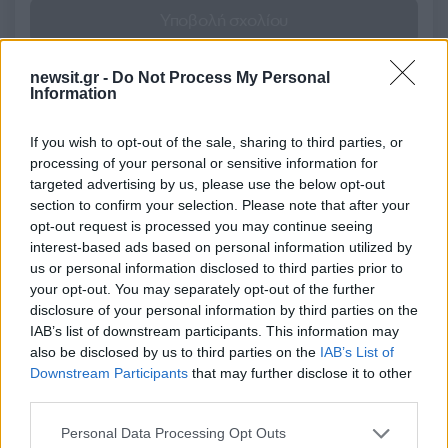
Υποβολή σχολίου
Όροι Χρήσης
. Το site προστατεύεται από reCAPTCHA, ισχύουν
newsit.gr -
Do Not Process My Personal
Πολιτική Απορρήτου
&
Όροι Χρήσης
της Google.
Information
Πολιτική
FAKE NEWS
SOCIAL MEDIA
If you wish to opt-out of the sale, sharing to third parties, or
processing of your personal or sensitive information for
ΑΔΩΝΙΣ ΓΕΩΡΓΙΑΔΗΣ
targeted advertising by us, please use the below opt-out
Share:
section to confirm your selection. Please note that after your
opt-out request is processed you may continue seeing
interest-based ads based on personal information utilized by
Ακολουθήστε το Νewsit.gr στο
Google News
και
us or personal information disclosed to third parties prior to
ενημερωθείτε πρώτοι για όλη την ειδησεογραφία και τα
your opt-out. You may separately opt-out of the further
τελευταία νέα
της ημέρας
disclosure of your personal information by third parties on the
IAB’s list of downstream participants. This information may
also be disclosed by us to third parties on the
IAB’s List of
Downstream Participants
that may further disclose it to other
third parties.
Πιο δημοφιλή
Please note that this website/app uses one or more Google
Personal Data Processing Opt Outs